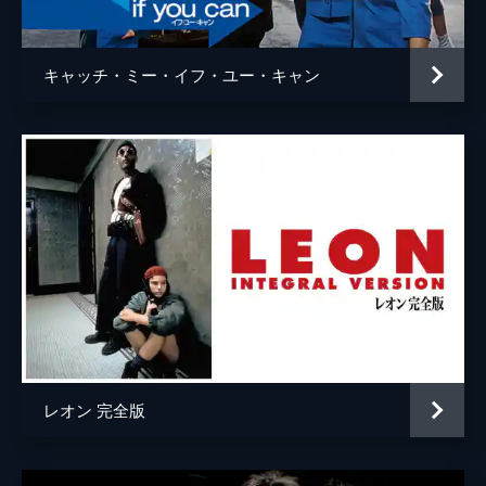
ウェイン・モウンダー
ルーク・ペリー
チャールズ・マンソン
デイモン・ヘリマン
キャッチ・ミー・イフ・ユー・キャン
フランチェスカ・カプッチ
ロレンツァ・イッツォ
サム・ワナメイカー
ニコラス・ハモンド
サマンサ・ロビンソン
コスタ・ローニン
マディセン・ベイティ
ジェームズ・ランドリー・エベール
シドニー・スウィーニー
ハーリー・クィン・スミス
レオン 完全版
スクート・マクネイリー
ジプシー
レナ・ダナム