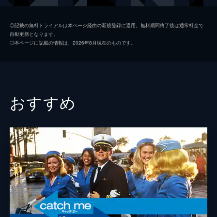
シャロン・テート
マーゴット・ロビー
◎記載の無料トライアルは本ページ経由の新規登録に適用。無料期間終了後は通常料金で
自動更新となります。
ジェイ・セブリング
エミール・ハーシュ
◎本ページに記載の情報は、2026年8月現在のものです。
プッシーキャット
マーガレット・クアリー
ジェームズ・ステイシー
ティモシー・オリファント
テックス・ワトソン
オースティン・バトラー
おすすめ
スクィーキー
ダコタ・ファニング
ジョージ・スパーン
ブルース・ダーン
マーヴィン・シュワーズ
アル・パチーノ
トルーディ・フレイザー
ジュリア・バターズ
ブルース・リー
マイク・モー
スティーヴ・マックィーン
ダミアン・ルイス