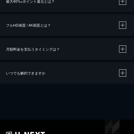
最大40%
ポイント還元とは？
※
※
作品によって必要なポイントが異なります。
フルHD画質 / 4K画質とは？
月額料金を支払うタイミングは？
※
40％ポイント還元の対象は、クレジットカード決済による作品の購入 / レンタルです。
※
iOSアプリのUコイン決済による作品の購入 / レンタルは、20％のポイント還元です。
※
還元の対象外となる決済方法や商品があります。くわしくは
こちら
をご確認ください。
いつでも解約できますか
こちら