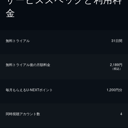
金
無料トライアル
31日間
無料トライアル後の⽉額料金
2,189円
（税込）
毎⽉もらえるU-NEXTポイント
1,200円分
同時視聴アカウント数
4