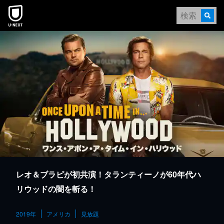
本文へスキップ
レオ＆ブラピが初共演！タランティーノが60年代ハ
リウッドの闇を斬る！
2019年
アメリカ
見放題