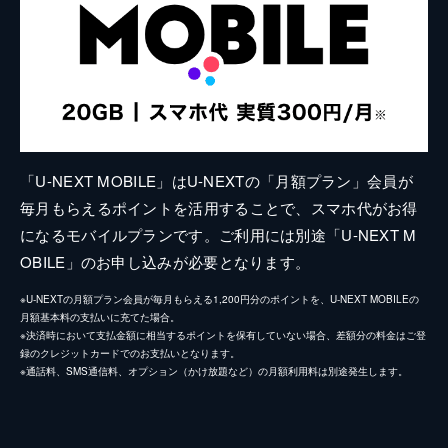
「U-NEXT MOBILE」はU-NEXTの「月額プラン」会員が
毎月もらえるポイントを活用することで、スマホ代がお得
になるモバイルプランです。ご利用には別途「U-NEXT M
OBILE」のお申し込みが必要となります。
※U-NEXTの月額プラン会員が毎月もらえる1,200円分のポイントを、U-NEXT MOBILEの
月額基本料の支払いに充てた場合。
※決済時において支払金額に相当するポイントを保有していない場合、差額分の料金はご登
録のクレジットカードでのお支払いとなります。
※通話料、SMS通信料、オプション（かけ放題など）の月額利用料は別途発生します。