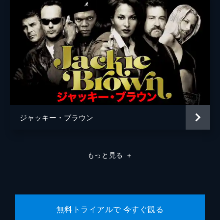
ラモン・フランコ
クリフトン・コリンズ・Ｊｒ
ドリーマ・ウォーカー
ルーマー・ウィリス
レベッカ・ゲイハート
スペンサー・ギャレット
ジャッキー・ブラウン
ランディ
カート・ラッセル
ジャネット
ゾーイ・ベル
もっと見る
＋
マイケル・マドセン
ジェームズ・レマー
マヤ・ホーク
無料トライアルで 今すぐ観る
マイキー・マディソン