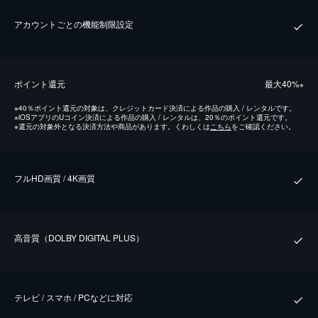
アカウントごとの機能制限設定
ポイント還元
最⼤40%
※
※
40％ポイント還元の対象は、クレジットカード決済による作品の購入 / レンタルです。
※
iOSアプリのUコイン決済による作品の購入 / レンタルは、20％のポイント還元です。
※
還元の対象外となる決済方法や商品があります。くわしくは
こちら
をご確認ください。
フルHD画質 / 4K画質
⾼⾳質（DOLBY DIGITAL PLUS）
テレビ / スマホ / PCなどに対応