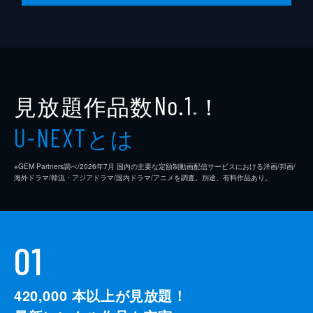
監督
クエンティン・タランティーノ
脚本
クエンティン・タランティーノ
製作
デヴィッド・ハイマン
見放題作品数
！
シャノン・マッキントッシュ
No.1
※
クエンティン・タランティーノ
とは
U-NEXT
※GEM Partners調べ/2026年7⽉ 国内の主要な定額制動画配信サービスにおける洋画/邦画/
海外ドラマ/韓流・アジアドラマ/国内ドラマ/アニメを調査。別途、有料作品あり。
01
420,000
本以上が見放題！