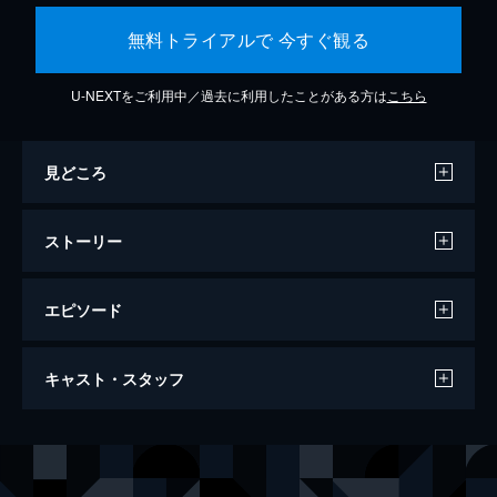
無料トライアルで 今すぐ観る
U-NEXTをご利用中／過去に利用したことがある方は
こちら
見どころ
ストーリー
エピソード
ワンス・アポン・ア・タイム・イン・ハリ
キャスト・スタッフ
ウッド
161分
出演
リック・ダルトン
レオナルド・ディカプリオ
クリフ・ブース
ブラッド・ピット