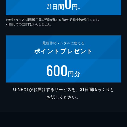
0
31
日間
円
※
※無料トライアル期間終了日の翌日が属する月から月額料金が発生します。
※日割りでのご請求はいたしません。
最新作の
レンタルに使える
ポイント
プレゼント
600
円分
U-NEXTがお届けするサービスを、31日間ゆっくりと
お試しください。