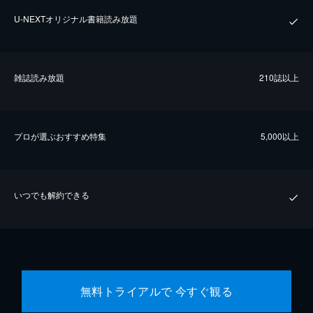
U-NEXTオリジナル書籍読み放題
雑誌読み放題
210誌以上
プロが選ぶおすすめ特集
5,000以上
いつでも解約できる
無料トライアルで 今すぐ観る