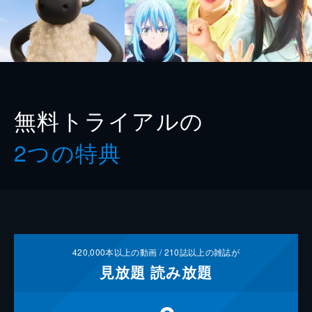
無料トライアルの
2つの特典
420,000
本以上の動画 /
210
誌以上の雑誌が
見放題
読み放題