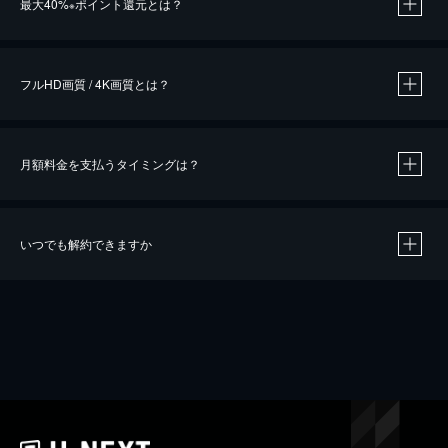
最大40%
ポイント還元とは？
※
※
作品によって必要なポイントが異なります。
フルHD画質 / 4K画質とは？
月額料金を支払うタイミングは？
※
40％ポイント還元の対象は、クレジットカード決済による作品の購入 / レンタルです。
※
iOSアプリのUコイン決済による作品の購入 / レンタルは、20％のポイント還元です。
※
還元の対象外となる決済方法や商品があります。くわしくは
こちら
をご確認ください。
いつでも解約できますか
こちら