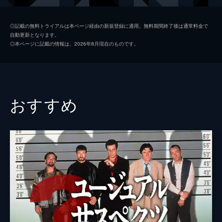
シャロン・テート
マーゴット・ロビー
◎記載の無料トライアルは本ページ経由の新規登録に適用。無料期間終了後は通常料金で
自動更新となります。
ジェイ・セブリング
エミール・ハーシュ
◎本ページに記載の情報は、2026年8月現在のものです。
プッシーキャット
マーガレット・クアリー
ジェームズ・ステイシー
ティモシー・オリファント
テックス・ワトソン
オースティン・バトラー
おすすめ
スクィーキー
ダコタ・ファニング
ジョージ・スパーン
ブルース・ダーン
マーヴィン・シュワーズ
アル・パチーノ
トルーディ・フレイザー
ジュリア・バターズ
ブルース・リー
マイク・モー
スティーヴ・マックィーン
ダミアン・ルイス