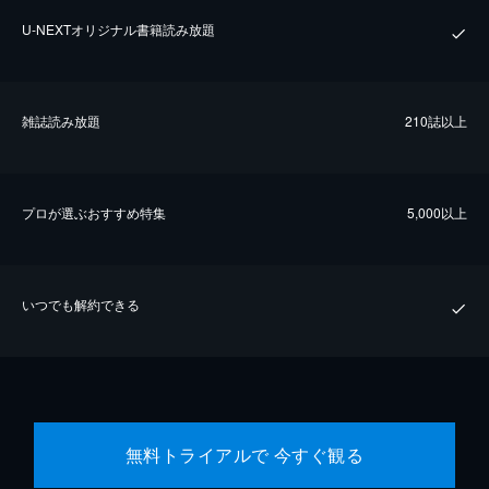
U-NEXTオリジナル書籍読み放題
雑誌読み放題
210誌以上
プロが選ぶおすすめ特集
5,000以上
いつでも解約できる
無料トライアルで 今すぐ観る