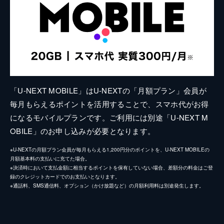
「U-NEXT MOBILE」はU-NEXTの「月額プラン」会員が
毎月もらえるポイントを活用することで、スマホ代がお得
になるモバイルプランです。ご利用には別途「U-NEXT M
OBILE」のお申し込みが必要となります。
※U-NEXTの月額プラン会員が毎月もらえる1,200円分のポイントを、U-NEXT MOBILEの
月額基本料の支払いに充てた場合。
※決済時において支払金額に相当するポイントを保有していない場合、差額分の料金はご登
録のクレジットカードでのお支払いとなります。
※通話料、SMS通信料、オプション（かけ放題など）の月額利用料は別途発生します。