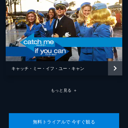
ラモン・フランコ
クリフトン・コリンズ・Ｊｒ
ドリーマ・ウォーカー
ルーマー・ウィリス
レベッカ・ゲイハート
スペンサー・ギャレット
キャッチ・ミー・イフ・ユー・キャン
ランディ
カート・ラッセル
ジャネット
ゾーイ・ベル
もっと見る
＋
マイケル・マドセン
ジェームズ・レマー
マヤ・ホーク
無料トライアルで 今すぐ観る
マイキー・マディソン