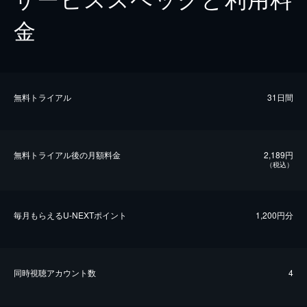
金
無料トライアル
31日間
無料トライアル後の⽉額料金
2,189円
（税込）
毎⽉もらえるU-NEXTポイント
1,200円分
同時視聴アカウント数
4