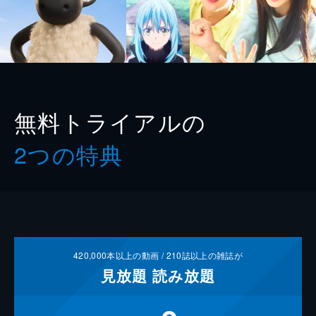
無料トライアルの
2つの特典
420,000
本以上の動画 /
210
誌以上の雑誌が
見放題
読み放題