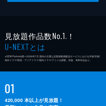
監督
クエンティン・タランティーノ
脚本
クエンティン・タランティーノ
製作
デヴィッド・ハイマン
見放題作品数
！
シャノン・マッキントッシュ
No.1
※
クエンティン・タランティーノ
とは
U-NEXT
※GEM Partners調べ/2026年7⽉ 国内の主要な定額制動画配信サービスにおける洋画/邦画/
海外ドラマ/韓流・アジアドラマ/国内ドラマ/アニメを調査。別途、有料作品あり。
01
420,000
本以上が見放題！