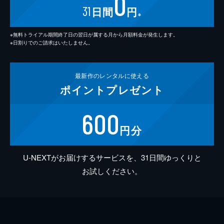
0
31
日間
円
※
※無料トライアル期間終了日の翌日が属する月から月額料金が発生します。
※日割りでのご請求はいたしません。
最新作の
レンタルに使える
ポイント
プレゼント
600
円分
U-NEXTがお届けするサービスを、31日間ゆっくりと
お試しください。