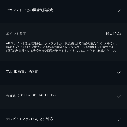
アカウントごとの機能制限設定
ポイント還元
最⼤40%
※
※
40％ポイント還元の対象は、クレジットカード決済による作品の購入 / レンタルです。
※
iOSアプリのUコイン決済による作品の購入 / レンタルは、20％のポイント還元です。
※
還元の対象外となる決済方法や商品があります。くわしくは
こちら
をご確認ください。
フルHD画質 / 4K画質
⾼⾳質（DOLBY DIGITAL PLUS）
テレビ / スマホ / PCなどに対応