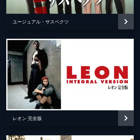
ウェイン・モウンダー
ルーク・ペリー
チャールズ・マンソン
デイモン・ヘリマン
ユージュアル・サスペクツ
フランチェスカ・カプッチ
ロレンツァ・イッツォ
サム・ワナメイカー
ニコラス・ハモンド
サマンサ・ロビンソン
コスタ・ローニン
マディセン・ベイティ
ジェームズ・ランドリー・エベール
シドニー・スウィーニー
ハーリー・クィン・スミス
レオン 完全版
スクート・マクネイリー
ジプシー
レナ・ダナム