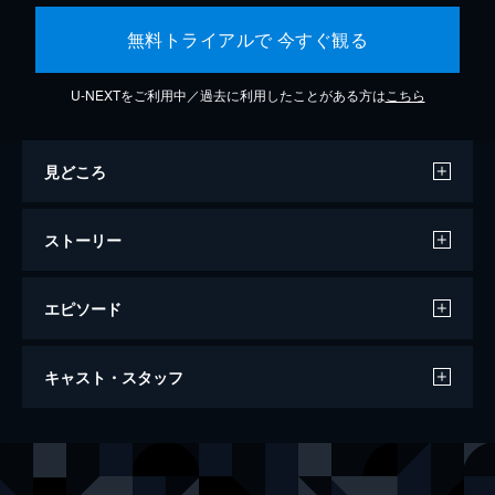
無料トライアルで 今すぐ観る
U-NEXTをご利用中／過去に利用したことがある方は
こちら
見どころ
ストーリー
エピソード
ワンス・アポン・ア・タイム・イン・ハリ
キャスト・スタッフ
ウッド
161分
出演
リック・ダルトン
レオナルド・ディカプリオ
クリフ・ブース
ブラッド・ピット