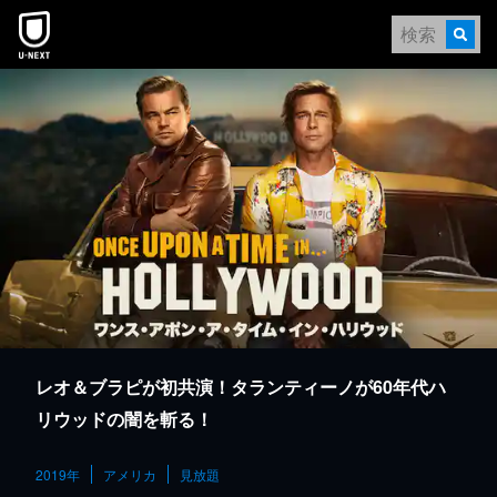
本文へスキップ
レオ＆ブラピが初共演！タランティーノが60年代ハ
リウッドの闇を斬る！
2019年
アメリカ
見放題