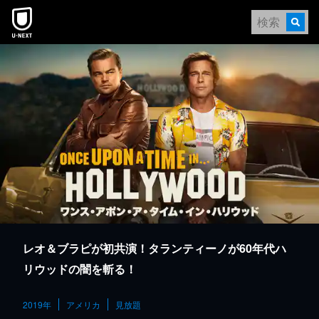
本文へスキップ
レオ＆ブラピが初共演！タランティーノが60年代ハ
リウッドの闇を斬る！
2019年
アメリカ
見放題