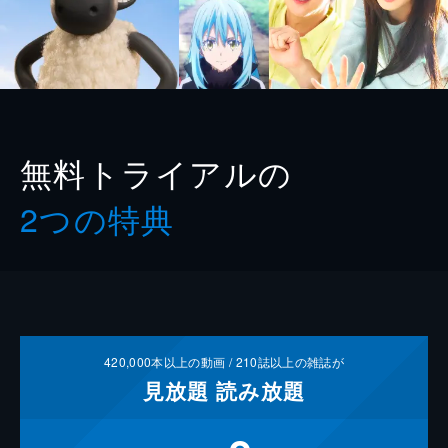
無料トライアルの
2つの特典
420,000
本以上の動画 /
210
誌以上の雑誌が
見放題
読み放題