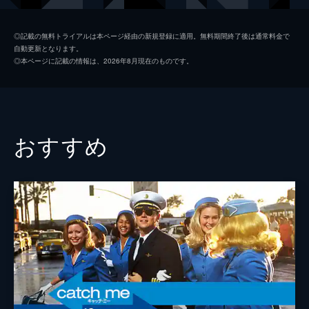
シャロン・テート
マーゴット・ロビー
◎記載の無料トライアルは本ページ経由の新規登録に適用。無料期間終了後は通常料金で
自動更新となります。
ジェイ・セブリング
エミール・ハーシュ
◎本ページに記載の情報は、2026年8月現在のものです。
プッシーキャット
マーガレット・クアリー
ジェームズ・ステイシー
ティモシー・オリファント
テックス・ワトソン
オースティン・バトラー
おすすめ
スクィーキー
ダコタ・ファニング
ジョージ・スパーン
ブルース・ダーン
マーヴィン・シュワーズ
アル・パチーノ
トルーディ・フレイザー
ジュリア・バターズ
ブルース・リー
マイク・モー
スティーヴ・マックィーン
ダミアン・ルイス