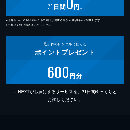
0
31
日間
円
※
※無料トライアル期間終了日の翌日が属する月から月額料金が発生します。
※日割りでのご請求はいたしません。
最新作の
レンタルに使える
ポイント
プレゼント
600
円分
U-NEXTがお届けするサービスを、31日間ゆっくりと
お試しください。