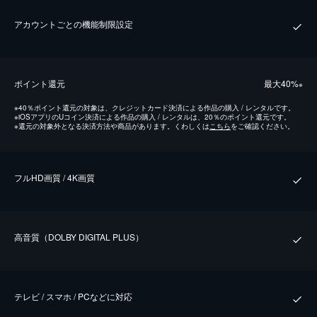
アカウントごとの機能制限設定
ポイント還元
最⼤40%
※
※
40％ポイント還元の対象は、クレジットカード決済による作品の購入 / レンタルです。
※
iOSアプリのUコイン決済による作品の購入 / レンタルは、20％のポイント還元です。
※
還元の対象外となる決済方法や商品があります。くわしくは
こちら
をご確認ください。
フルHD画質 / 4K画質
⾼⾳質（DOLBY DIGITAL PLUS）
テレビ / スマホ / PCなどに対応