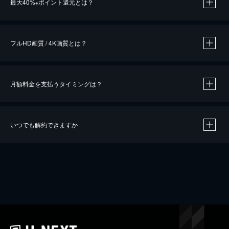
最大40%
ポイント還元とは？
※
※
作品によって必要なポイントが異なります。
フルHD画質 / 4K画質とは？
月額料金を支払うタイミングは？
※
40％ポイント還元の対象は、クレジットカード決済による作品の購入 / レンタルです。
※
iOSアプリのUコイン決済による作品の購入 / レンタルは、20％のポイント還元です。
※
還元の対象外となる決済方法や商品があります。くわしくは
こちら
をご確認ください。
いつでも解約できますか
こちら