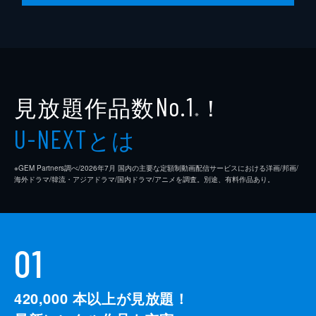
監督
クエンティン・タランティーノ
脚本
クエンティン・タランティーノ
製作
デヴィッド・ハイマン
見放題作品数
！
シャノン・マッキントッシュ
No.1
※
クエンティン・タランティーノ
とは
U-NEXT
※GEM Partners調べ/2026年7⽉ 国内の主要な定額制動画配信サービスにおける洋画/邦画/
海外ドラマ/韓流・アジアドラマ/国内ドラマ/アニメを調査。別途、有料作品あり。
01
420,000
本以上が見放題！