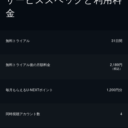
金
無料トライアル
31日間
無料トライアル後の⽉額料金
2,189円
（税込）
毎⽉もらえるU-NEXTポイント
1,200円分
同時視聴アカウント数
4