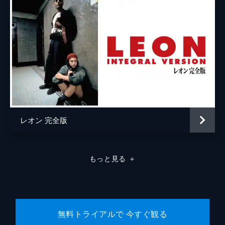
ラモン・フランコ
クリフトン・コリンズ・Ｊｒ
ドリーマ・ウォーカー
ルーマー・ウィリス
レベッカ・ゲイハート
スペンサー・ギャレット
レオン 完全版
ランディ
カート・ラッセル
ジャネット
ゾーイ・ベル
もっと見る
＋
マイケル・マドセン
ジェームズ・レマー
マヤ・ホーク
無料トライアルで 今すぐ観る
マイキー・マディソン