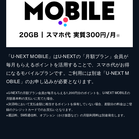
「U-NEXT MOBILE」はU-NEXTの「月額プラン」会員が
毎月もらえるポイントを活用することで、スマホ代がお得
になるモバイルプランです。ご利用には別途「U-NEXT M
OBILE」のお申し込みが必要となります。
※U-NEXTの月額プラン会員が毎月もらえる1,200円分のポイントを、U-NEXT MOBILEの
月額基本料の支払いに充てた場合。
※決済時において支払金額に相当するポイントを保有していない場合、差額分の料金はご登
録のクレジットカードでのお支払いとなります。
※通話料、SMS通信料、オプション（かけ放題など）の月額利用料は別途発生します。