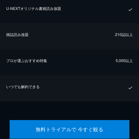
U-NEXTオリジナル書籍読み放題
雑誌読み放題
210誌以上
プロが選ぶおすすめ特集
5,000以上
いつでも解約できる
無料トライアルで 今すぐ観る