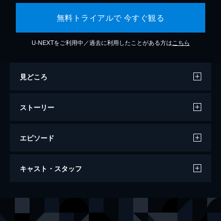
無料トライアルで 今すぐ観る
U-NEXTをご利用中／過去に利用したことがある方は
こちら
見どころ
ストーリー
エピソード
ワンス・アポン・ア・タイム・イン・ハリ
キャスト・スタッフ
ウッド
161分
出演
リック・ダルトン
レオナルド・ディカプリオ
クリフ・ブース
ブラッド・ピット