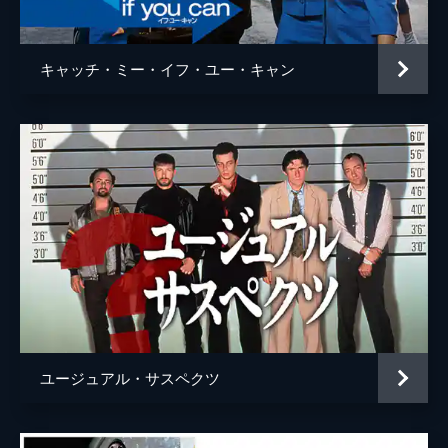
ウェイン・モウンダー
ルーク・ペリー
チャールズ・マンソン
デイモン・ヘリマン
キャッチ・ミー・イフ・ユー・キャン
フランチェスカ・カプッチ
ロレンツァ・イッツォ
サム・ワナメイカー
ニコラス・ハモンド
サマンサ・ロビンソン
コスタ・ローニン
マディセン・ベイティ
ジェームズ・ランドリー・エベール
シドニー・スウィーニー
ハーリー・クィン・スミス
ユージュアル・サスペクツ
スクート・マクネイリー
ジプシー
レナ・ダナム