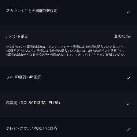
アカウントごとの機能制限設定
ポイント還元
最⼤40%
※
※
40％ポイント還元の対象は、クレジットカード決済による作品の購入 / レンタルです。
※
iOSアプリのUコイン決済による作品の購入 / レンタルは、20％のポイント還元です。
※
還元の対象外となる決済方法や商品があります。くわしくは
こちら
をご確認ください。
フルHD画質 / 4K画質
⾼⾳質（DOLBY DIGITAL PLUS）
テレビ / スマホ / PCなどに対応