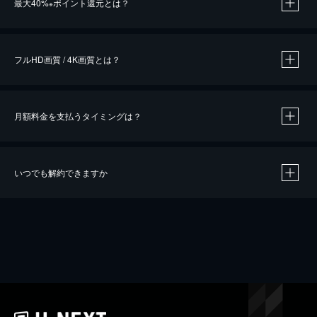
最大40%
ポイント還元とは？
※
※
作品によって必要なポイントが異なります。
フルHD画質 / 4K画質とは？
月額料金を支払うタイミングは？
※
40％ポイント還元の対象は、クレジットカード決済による作品の購入 / レンタルです。
※
iOSアプリのUコイン決済による作品の購入 / レンタルは、20％のポイント還元です。
※
還元の対象外となる決済方法や商品があります。くわしくは
こちら
をご確認ください。
いつでも解約できますか
こちら