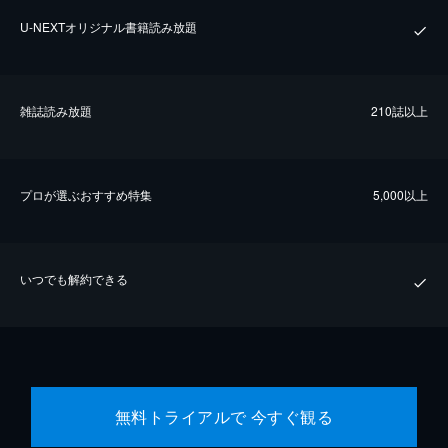
U-NEXTオリジナル書籍読み放題
雑誌読み放題
210誌以上
プロが選ぶおすすめ特集
5,000以上
いつでも解約できる
無料トライアルで 今すぐ観る