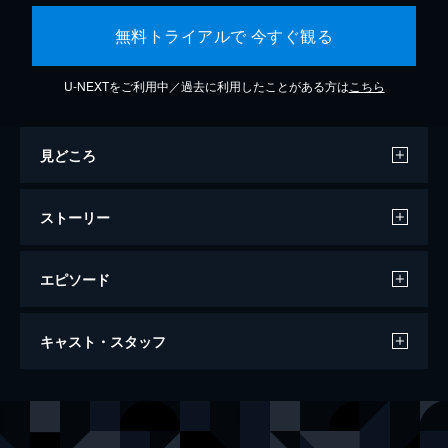
無料トライアルで 今すぐ観る
U-NEXTをご利用中／過去に利用したことがある方は
こちら
見どころ
ストーリー
エピソード
ワンス・アポン・ア・タイム・イン・ハリ
キャスト・スタッフ
ウッド
161分
出演
リック・ダルトン
レオナルド・ディカプリオ
クリフ・ブース
ブラッド・ピット