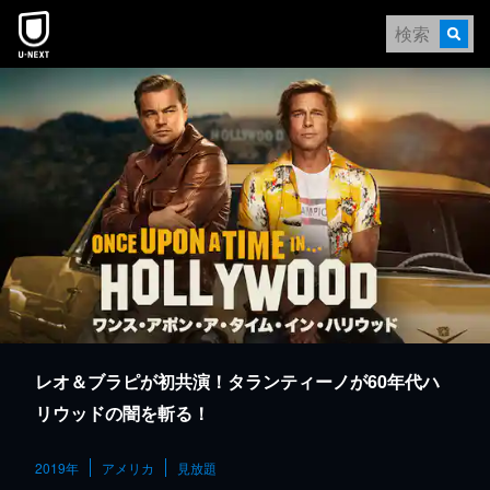
本文へスキップ
レオ＆ブラピが初共演！タランティーノが60年代ハ
リウッドの闇を斬る！
2019年
アメリカ
見放題