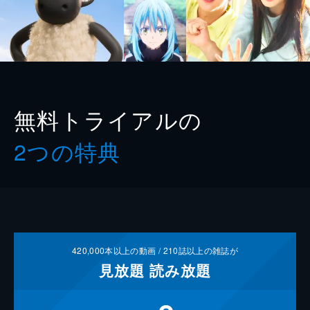
無料トライアルの
2つの特典
420,000
本以上の動画 /
210
誌以上の雑誌が
見放題
読み放題