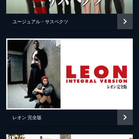
ウェイン・モウンダー
ルーク・ペリー
チャールズ・マンソン
デイモン・ヘリマン
ユージュアル・サスペクツ
フランチェスカ・カプッチ
ロレンツァ・イッツォ
サム・ワナメイカー
ニコラス・ハモンド
サマンサ・ロビンソン
コスタ・ローニン
マディセン・ベイティ
ジェームズ・ランドリー・エベール
シドニー・スウィーニー
ハーリー・クィン・スミス
レオン 完全版
スクート・マクネイリー
ジプシー
レナ・ダナム