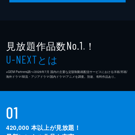
監督
クエンティン・タランティーノ
脚本
クエンティン・タランティーノ
製作
デヴィッド・ハイマン
見放題作品数
！
シャノン・マッキントッシュ
No.1
※
クエンティン・タランティーノ
とは
U-NEXT
※GEM Partners調べ/2026年7⽉ 国内の主要な定額制動画配信サービスにおける洋画/邦画/
海外ドラマ/韓流・アジアドラマ/国内ドラマ/アニメを調査。別途、有料作品あり。
01
420,000
本以上が見放題！