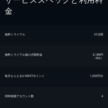
金
無料トライアル
31日間
無料トライアル後の⽉額料金
2,189円
（税込）
毎⽉もらえるU-NEXTポイント
1,200円分
同時視聴アカウント数
4