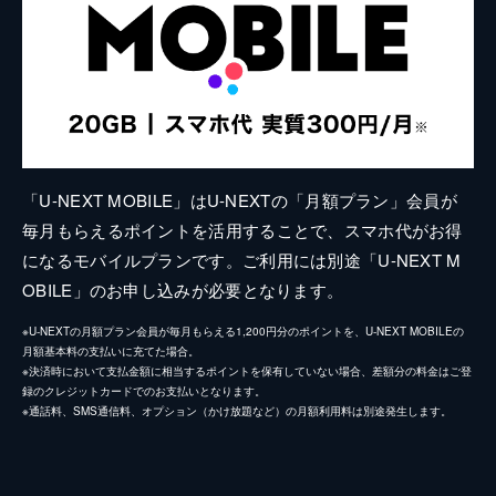
「U-NEXT MOBILE」はU-NEXTの「月額プラン」会員が
毎月もらえるポイントを活用することで、スマホ代がお得
になるモバイルプランです。ご利用には別途「U-NEXT M
OBILE」のお申し込みが必要となります。
※U-NEXTの月額プラン会員が毎月もらえる1,200円分のポイントを、U-NEXT MOBILEの
月額基本料の支払いに充てた場合。
※決済時において支払金額に相当するポイントを保有していない場合、差額分の料金はご登
録のクレジットカードでのお支払いとなります。
※通話料、SMS通信料、オプション（かけ放題など）の月額利用料は別途発生します。