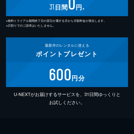
0
31
日間
円
※
※無料トライアル期間終了日の翌日が属する月から月額料金が発生します。
※日割りでのご請求はいたしません。
最新作の
レンタルに使える
ポイント
プレゼント
600
円分
U-NEXTがお届けするサービスを、31日間ゆっくりと
お試しください。