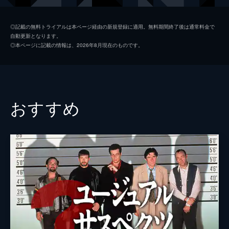
シャロン・テート
マーゴット・ロビー
◎記載の無料トライアルは本ページ経由の新規登録に適用。無料期間終了後は通常料金で
自動更新となります。
ジェイ・セブリング
エミール・ハーシュ
◎本ページに記載の情報は、2026年8月現在のものです。
プッシーキャット
マーガレット・クアリー
ジェームズ・ステイシー
ティモシー・オリファント
テックス・ワトソン
オースティン・バトラー
おすすめ
スクィーキー
ダコタ・ファニング
ジョージ・スパーン
ブルース・ダーン
マーヴィン・シュワーズ
アル・パチーノ
トルーディ・フレイザー
ジュリア・バターズ
ブルース・リー
マイク・モー
スティーヴ・マックィーン
ダミアン・ルイス