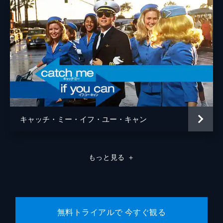
ラモン・フランコ
クリフトン・コリンズ・Ｊｒ
ドリーマ・ウォーカー
ルーマー・ウィリス
レベッカ・ゲイハート
スペンサー・ギャレット
キャッチ・ミー・イフ・ユー・キャン
ランディ
カート・ラッセル
ジャネット
ゾーイ・ベル
もっと見る
＋
マイケル・マドセン
ジェームズ・レマー
マヤ・ホーク
無料トライアルで 今すぐ観る
マイキー・マディソン