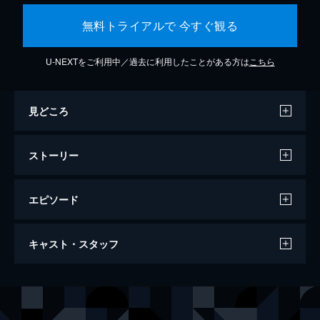
無料トライアルで 今すぐ観る
U-NEXTをご利用中／過去に利用したことがある方は
こちら
見どころ
ストーリー
エピソード
ワンス・アポン・ア・タイム・イン・ハリ
キャスト・スタッフ
ウッド
161分
出演
リック・ダルトン
レオナルド・ディカプリオ
クリフ・ブース
ブラッド・ピット