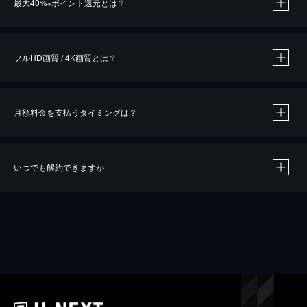
最大40%
ポイント還元とは？
※
※
作品によって必要なポイントが異なります。
フルHD画質 / 4K画質とは？
月額料金を支払うタイミングは？
※
40％ポイント還元の対象は、クレジットカード決済による作品の購入 / レンタルです。
※
iOSアプリのUコイン決済による作品の購入 / レンタルは、20％のポイント還元です。
※
還元の対象外となる決済方法や商品があります。くわしくは
こちら
をご確認ください。
いつでも解約できますか
こちら