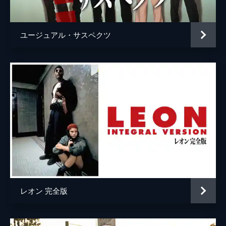
ウェイン・モウンダー
ルーク・ペリー
チャールズ・マンソン
デイモン・ヘリマン
ユージュアル・サスペクツ
フランチェスカ・カプッチ
ロレンツァ・イッツォ
サム・ワナメイカー
ニコラス・ハモンド
サマンサ・ロビンソン
コスタ・ローニン
マディセン・ベイティ
ジェームズ・ランドリー・エベール
シドニー・スウィーニー
ハーリー・クィン・スミス
レオン 完全版
スクート・マクネイリー
ジプシー
レナ・ダナム