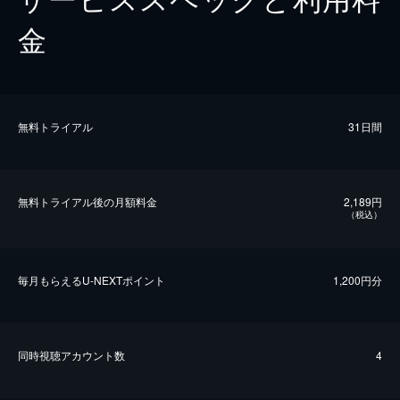
金
無料トライアル
31日間
無料トライアル後の⽉額料金
2,189円
（税込）
毎⽉もらえるU-NEXTポイント
1,200円分
同時視聴アカウント数
4