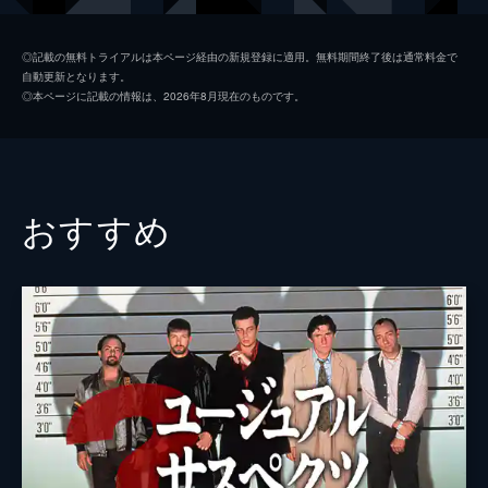
シャロン・テート
マーゴット・ロビー
◎記載の無料トライアルは本ページ経由の新規登録に適用。無料期間終了後は通常料金で
自動更新となります。
ジェイ・セブリング
エミール・ハーシュ
◎本ページに記載の情報は、2026年8月現在のものです。
プッシーキャット
マーガレット・クアリー
ジェームズ・ステイシー
ティモシー・オリファント
テックス・ワトソン
オースティン・バトラー
おすすめ
スクィーキー
ダコタ・ファニング
ジョージ・スパーン
ブルース・ダーン
マーヴィン・シュワーズ
アル・パチーノ
トルーディ・フレイザー
ジュリア・バターズ
ブルース・リー
マイク・モー
スティーヴ・マックィーン
ダミアン・ルイス