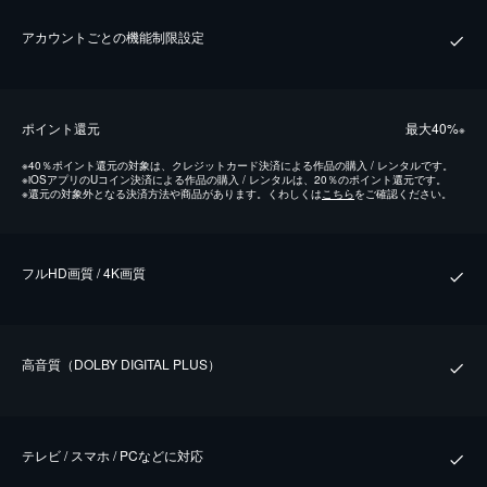
アカウントごとの機能制限設定
ポイント還元
最⼤40%
※
※
40％ポイント還元の対象は、クレジットカード決済による作品の購入 / レンタルです。
※
iOSアプリのUコイン決済による作品の購入 / レンタルは、20％のポイント還元です。
※
還元の対象外となる決済方法や商品があります。くわしくは
こちら
をご確認ください。
フルHD画質 / 4K画質
⾼⾳質（DOLBY DIGITAL PLUS）
テレビ / スマホ / PCなどに対応