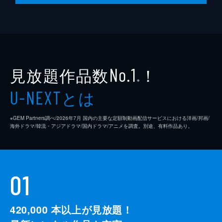
監督
クエンティン・タランティーノ
脚本
クエンティン・タランティーノ
製作
デヴィッド・ハイマン
見放題作品数
！
シャノン・マッキントッシュ
No.1
※
クエンティン・タランティーノ
とは
U-NEXT
※GEM Partners調べ/2026年7⽉ 国内の主要な定額制動画配信サービスにおける洋画/邦画/
海外ドラマ/韓流・アジアドラマ/国内ドラマ/アニメを調査。別途、有料作品あり。
01
420,000
本以上が見放題！