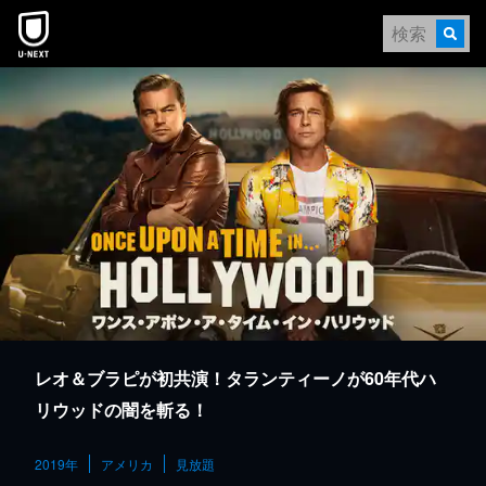
本文へスキップ
レオ＆ブラピが初共演！タランティーノが60年代ハ
リウッドの闇を斬る！
2019年
アメリカ
見放題