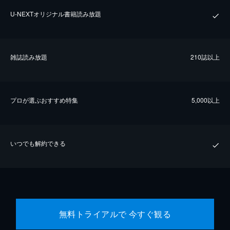
U-NEXTオリジナル書籍読み放題
雑誌読み放題
210誌以上
プロが選ぶおすすめ特集
5,000以上
いつでも解約できる
無料トライアルで 今すぐ観る