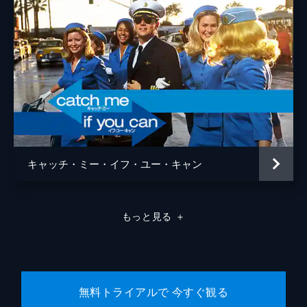
ラモン・フランコ
クリフトン・コリンズ・Ｊｒ
ドリーマ・ウォーカー
ルーマー・ウィリス
レベッカ・ゲイハート
スペンサー・ギャレット
キャッチ・ミー・イフ・ユー・キャン
ランディ
カート・ラッセル
ジャネット
ゾーイ・ベル
もっと見る
＋
マイケル・マドセン
ジェームズ・レマー
マヤ・ホーク
無料トライアルで 今すぐ観る
マイキー・マディソン