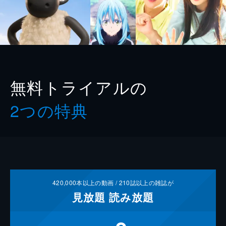
無料トライアルの
2つの特典
420,000
本以上の動画 /
210
誌以上の雑誌が
見放題
読み放題