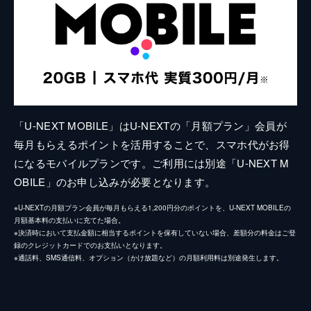
「U-NEXT MOBILE」はU-NEXTの「月額プラン」会員が
毎月もらえるポイントを活用することで、スマホ代がお得
になるモバイルプランです。ご利用には別途「U-NEXT M
OBILE」のお申し込みが必要となります。
※U-NEXTの月額プラン会員が毎月もらえる1,200円分のポイントを、U-NEXT MOBILEの
月額基本料の支払いに充てた場合。
※決済時において支払金額に相当するポイントを保有していない場合、差額分の料金はご登
録のクレジットカードでのお支払いとなります。
※通話料、SMS通信料、オプション（かけ放題など）の月額利用料は別途発生します。