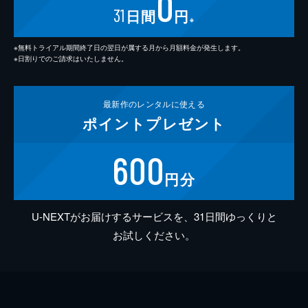
0
31
日間
円
※
※無料トライアル期間終了日の翌日が属する月から月額料金が発生します。
※日割りでのご請求はいたしません。
最新作の
レンタルに使える
ポイント
プレゼント
600
円分
U-NEXTがお届けするサービスを、31日間ゆっくりと
お試しください。