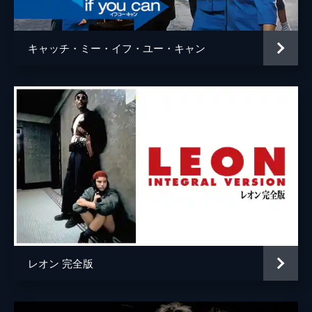
ウェイン・モウンダー
ルーク・ペリー
チャールズ・マンソン
デイモン・ヘリマン
キャッチ・ミー・イフ・ユー・キャン
フランチェスカ・カプッチ
ロレンツァ・イッツォ
サム・ワナメイカー
ニコラス・ハモンド
サマンサ・ロビンソン
コスタ・ローニン
マディセン・ベイティ
ジェームズ・ランドリー・エベール
シドニー・スウィーニー
ハーリー・クィン・スミス
レオン 完全版
スクート・マクネイリー
ジプシー
レナ・ダナム