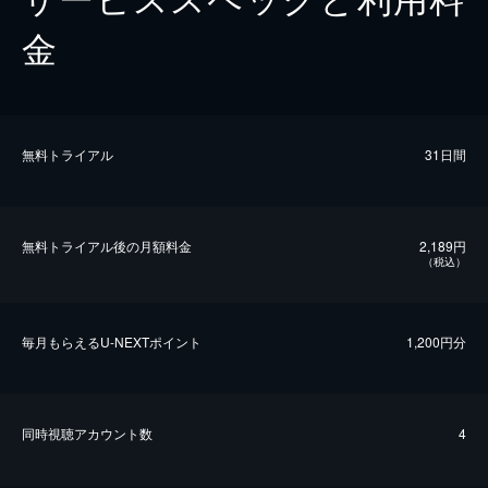
金
無料トライアル
31日間
無料トライアル後の⽉額料金
2,189円
（税込）
毎⽉もらえるU-NEXTポイント
1,200円分
同時視聴アカウント数
4