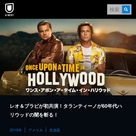
本文へスキップ
レオ＆ブラピが初共演！タランティーノが60年代ハ
リウッドの闇を斬る！
2019年
アメリカ
見放題