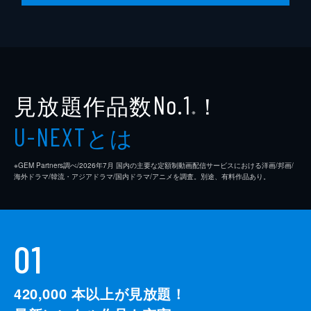
監督
クエンティン・タランティーノ
脚本
クエンティン・タランティーノ
製作
デヴィッド・ハイマン
見放題作品数
！
シャノン・マッキントッシュ
No.1
※
クエンティン・タランティーノ
とは
U-NEXT
※GEM Partners調べ/2026年7⽉ 国内の主要な定額制動画配信サービスにおける洋画/邦画/
海外ドラマ/韓流・アジアドラマ/国内ドラマ/アニメを調査。別途、有料作品あり。
01
420,000
本以上が見放題！