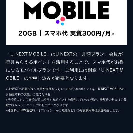
「U-NEXT MOBILE」はU-NEXTの「月額プラン」会員が
毎月もらえるポイントを活用することで、スマホ代がお得
になるモバイルプランです。ご利用には別途「U-NEXT M
OBILE」のお申し込みが必要となります。
※U-NEXTの月額プラン会員が毎月もらえる1,200円分のポイントを、U-NEXT MOBILEの
月額基本料の支払いに充てた場合。
※決済時において支払金額に相当するポイントを保有していない場合、差額分の料金はご登
録のクレジットカードでのお支払いとなります。
※通話料、SMS通信料、オプション（かけ放題など）の月額利用料は別途発生します。