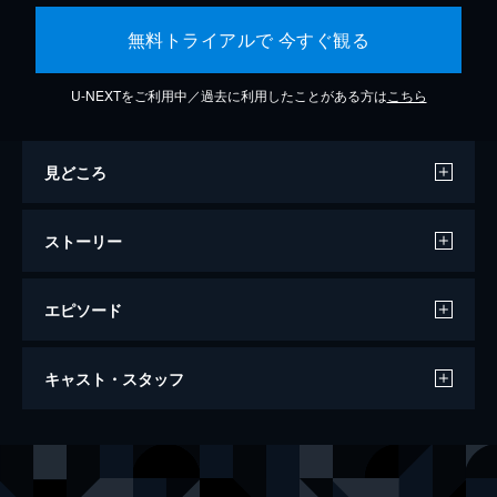
無料トライアルで 今すぐ観る
U-NEXTをご利用中／過去に利用したことがある方は
こちら
見どころ
ストーリー
エピソード
ワンス・アポン・ア・タイム・イン・ハリ
キャスト・スタッフ
ウッド
161分
出演
リック・ダルトン
レオナルド・ディカプリオ
クリフ・ブース
ブラッド・ピット