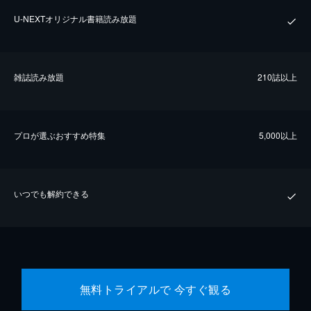
U-NEXTオリジナル書籍読み放題
雑誌読み放題
210誌以上
プロが選ぶおすすめ特集
5,000以上
いつでも解約できる
無料トライアルで 今すぐ観る