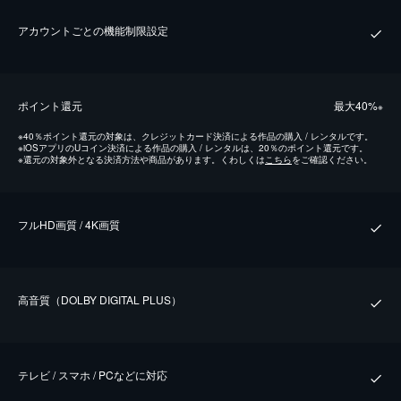
アカウントごとの機能制限設定
ポイント還元
最⼤40%
※
※
40％ポイント還元の対象は、クレジットカード決済による作品の購入 / レンタルです。
※
iOSアプリのUコイン決済による作品の購入 / レンタルは、20％のポイント還元です。
※
還元の対象外となる決済方法や商品があります。くわしくは
こちら
をご確認ください。
フルHD画質 / 4K画質
⾼⾳質（DOLBY DIGITAL PLUS）
テレビ / スマホ / PCなどに対応