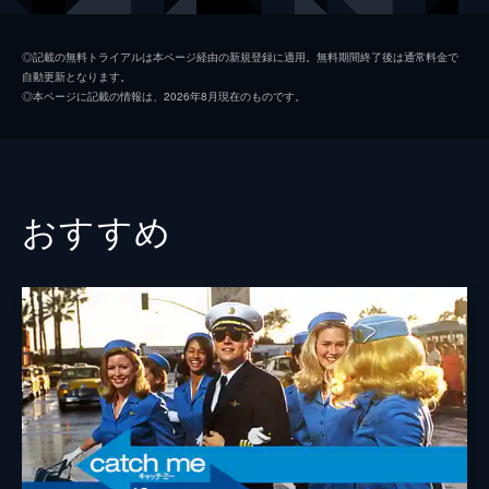
シャロン・テート
マーゴット・ロビー
◎記載の無料トライアルは本ページ経由の新規登録に適用。無料期間終了後は通常料金で
自動更新となります。
ジェイ・セブリング
エミール・ハーシュ
◎本ページに記載の情報は、2026年8月現在のものです。
プッシーキャット
マーガレット・クアリー
ジェームズ・ステイシー
ティモシー・オリファント
テックス・ワトソン
オースティン・バトラー
おすすめ
スクィーキー
ダコタ・ファニング
ジョージ・スパーン
ブルース・ダーン
マーヴィン・シュワーズ
アル・パチーノ
トルーディ・フレイザー
ジュリア・バターズ
ブルース・リー
マイク・モー
スティーヴ・マックィーン
ダミアン・ルイス