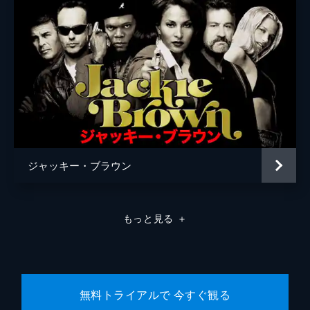
ラモン・フランコ
クリフトン・コリンズ・Ｊｒ
ドリーマ・ウォーカー
ルーマー・ウィリス
レベッカ・ゲイハート
スペンサー・ギャレット
ジャッキー・ブラウン
ランディ
カート・ラッセル
ジャネット
ゾーイ・ベル
もっと見る
＋
マイケル・マドセン
ジェームズ・レマー
マヤ・ホーク
無料トライアルで 今すぐ観る
マイキー・マディソン