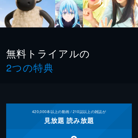
無料トライアルの
2つの特典
420,000
本以上の動画 /
210
誌以上の雑誌が
見放題
読み放題