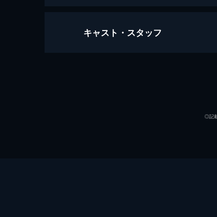
キャスト・スタッフ
ワンス・アポン・ア・タイム・イン
161分
出演
◎記