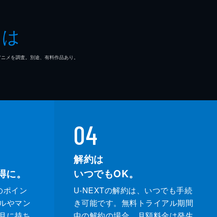
ダナム
とは
・フランコ
マ/アニメを調査。別途、有料作品あり。
トン・コリンズ・Ｊｒ
マ・ウォーカー
ー・ウィリス
04
カ・ゲイハート
解約は
得に。
いつでもOK。
サー・ギャレット
のポイン
U-NEXTの解約は、いつでも手続
・ラッセル
ルやマン
き可能です。無料トライアル期間
月に持ち
中の解約の場合、月額料金は発生