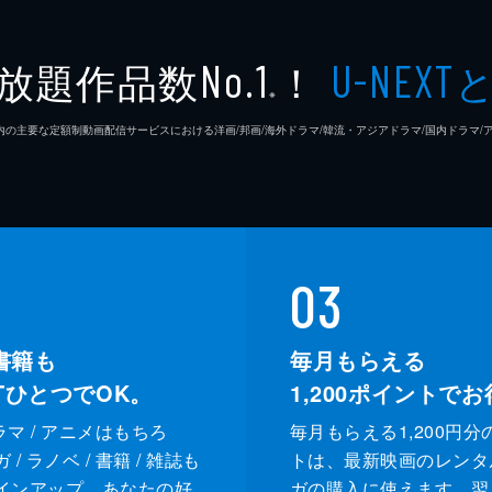
ジプシー
レナ・
放題作品数
！
No.1
U-NEXT
※
ラモン
26年7⽉ 国内の主要な定額制動画配信サービスにおける洋画/邦画/海外ドラマ/韓流・アジアドラマ/国内ドラ
クリフ
ドリー
ルーマ
03
レベッ
書籍も
毎月もらえる
XTひとつでOK。
1,200
ポイントでお
スペン
ドラマ / アニメはもちろ
毎月もらえる1,200円分
ランディ
カート
/ ラノベ / 書籍 / 雑誌も
トは、最新映画のレンタ
インアップ。あなたの好
ガの購入に使えます。翌