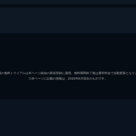
・ハリウッド
リック・ダルトン
レオナ
クリフ・ブース
ブラッ
載の無料トライアルは本ページ経由の新規登録に適用。無料期間終了後は通常料金で自動更新となり
◎本ページに記載の情報は、2026年8月現在のものです。
シャロン・テート
マーゴ
ジェイ・セブリング
エミー
プッシーキャット
マーガ
ジェームズ・ステイシー
ティモ