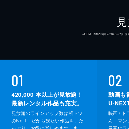
見
※GEM Partners調べ/20
01
02
420,000
本以上が見放題！
動画も
最新レンタル作品も充実。
U-NE
見放題のラインアップ数は断トツ
映画 / 
のNo.1。だから観たい作品を、た
ん、マンガ 
っぷり、お得に楽しめます。ま
豊富にラ