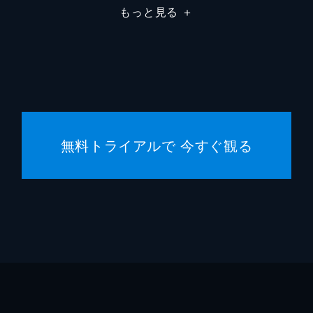
もっと見る
＋
フランチェスカ・カプッチ
ロレン
サム・ワナメイカー
ニコラ
サマン
コスタ
無料トライアルで 今すぐ観る
マディ
ジェー
シドニ
ハーリ
スクー