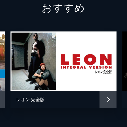
おすすめ
テックス・ワトソン
オース
スクィーキー
ダコタ
ジョージ・スパーン
ブルー
マーヴィン・シュワーズ
アル・
トルーディ・フレイザー
ジュリ
ブルース・リー
マイク
スティーヴ・マックィーン
ダミア
レオン 完全版
ウェイン・モウンダー
ルーク
チャールズ・マンソン
デイモ