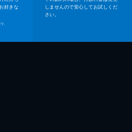
・ベル
お好きな
しませんので安心してお試しくだ
さい。
ル・マドセン
です。
ムズ・レマー
ホーク
ー・マディソン
ティン・タランティーノ
ティン・タランティーノ
ッド・ハイマン
ン・マッキントッシュ