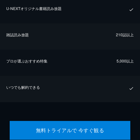
U-NEXTオリジナル書籍読み放題
雑誌読み放題
210誌以上
プロが選ぶおすすめ特集
5,000以上
いつでも解約できる
無料トライアルで 今すぐ観る