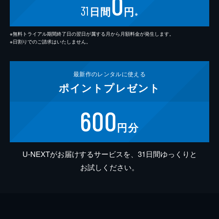
0
31
日間
円
※
※無料トライアル期間終了日の翌日が属する月から月額料金が発生します。
※日割りでのご請求はいたしません。
最新作の
レンタルに使える
ポイント
プレゼント
600
円分
U-NEXTがお届けするサービスを、31日間ゆっくりと
お試しください。