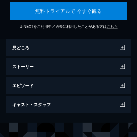
無料トライアルで 今すぐ観る
U-NEXTをご利用中／過去に利用したことがある方は
こちら
見どころ
ストーリー
エピソード
ワンス・アポン・ア・タイム・イン・ハリ
キャスト・スタッフ
ウッド
161分
出演
リック・ダルトン
レオナルド・ディカプリオ
クリフ・ブース
ブラッド・ピット