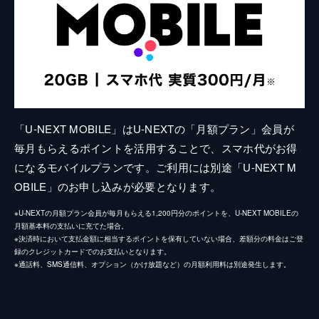
「U-NEXT MOBILE」はU-NEXTの「月額プラン」会員が
毎月もらえるポイントを活用することで、スマホ代がお得
になるモバイルプランです。ご利用には別途「U-NEXT M
OBILE」のお申し込みが必要となります。
※U-NEXTの月額プラン会員が毎月もらえる1,200円分のポイントを、U-NEXT MOBILEの
月額基本料の支払いに充てた場合。
※決済時において支払金額に相当するポイントを保有していない場合、差額分の料金はご登
録のクレジットカードでのお支払いとなります。
※通話料、SMS通信料、オプション（かけ放題など）の月額利用料は別途発生します。