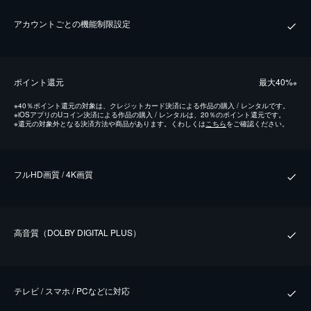
アカウントごとの機能制限設定
ポイント還元
最⼤40%
※
※
40％ポイント還元の対象は、クレジットカード決済による作品の購入 / レンタルです。
※
iOSアプリのUコイン決済による作品の購入 / レンタルは、20％のポイント還元です。
※
還元の対象外となる決済方法や商品があります。くわしくは
こちら
をご確認ください。
フルHD画質 / 4K画質
⾼⾳質（DOLBY DIGITAL PLUS）
テレビ / スマホ / PCなどに対応