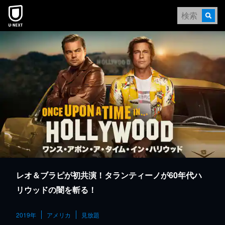
本文へスキップ
レオ＆ブラピが初共演！タランティーノが60年代ハ
リウッドの闇を斬る！
2019年
アメリカ
見放題