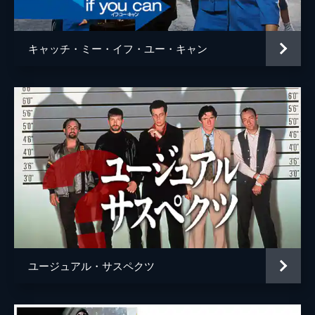
ウェイン・モウンダー
ルーク・ペリー
チャールズ・マンソン
デイモン・ヘリマン
キャッチ・ミー・イフ・ユー・キャン
フランチェスカ・カプッチ
ロレンツァ・イッツォ
サム・ワナメイカー
ニコラス・ハモンド
サマンサ・ロビンソン
コスタ・ローニン
マディセン・ベイティ
ジェームズ・ランドリー・エベール
シドニー・スウィーニー
ハーリー・クィン・スミス
ユージュアル・サスペクツ
スクート・マクネイリー
ジプシー
レナ・ダナム