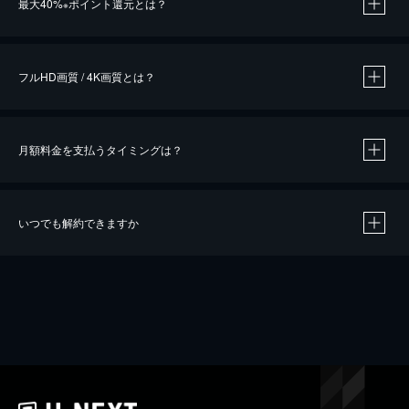
最大40%
ポイント還元とは？
※
※
作品によって必要なポイントが異なります。
フルHD画質 / 4K画質とは？
月額料金を支払うタイミングは？
※
40％ポイント還元の対象は、クレジットカード決済による作品の購入 / レンタルです。
※
iOSアプリのUコイン決済による作品の購入 / レンタルは、20％のポイント還元です。
※
還元の対象外となる決済方法や商品があります。くわしくは
こちら
をご確認ください。
いつでも解約できますか
こちら