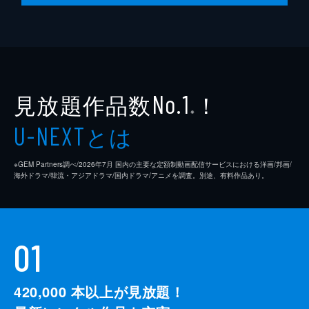
監督
クエンティン・タランティーノ
脚本
クエンティン・タランティーノ
製作
デヴィッド・ハイマン
見放題作品数
！
シャノン・マッキントッシュ
No.1
※
クエンティン・タランティーノ
とは
U-NEXT
※GEM Partners調べ/2026年7⽉ 国内の主要な定額制動画配信サービスにおける洋画/邦画/
海外ドラマ/韓流・アジアドラマ/国内ドラマ/アニメを調査。別途、有料作品あり。
01
420,000
本以上が見放題！