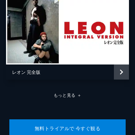
ラモン・フランコ
クリフトン・コリンズ・Ｊｒ
ドリーマ・ウォーカー
ルーマー・ウィリス
レベッカ・ゲイハート
スペンサー・ギャレット
レオン 完全版
ランディ
カート・ラッセル
ジャネット
ゾーイ・ベル
もっと見る
＋
マイケル・マドセン
ジェームズ・レマー
マヤ・ホーク
無料トライアルで 今すぐ観る
マイキー・マディソン