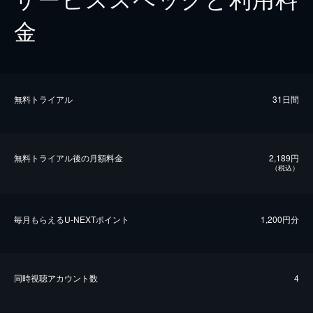
金
無料トライアル
31日間
無料トライアル後の⽉額料金
2,189円
（税込）
毎⽉もらえるU-NEXTポイント
1,200円分
同時視聴アカウント数
4