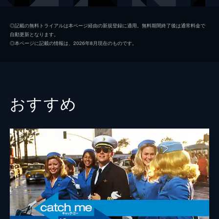
シャロン・テート
マーゴット・ロビー
◎記載の無料トライアルは本ページ経由の新規登録に適用。無料期間終了後は通常料金で
自動更新となります。
ジェイ・セブリング
エミール・ハーシュ
◎本ページに記載の情報は、2026年8月現在のものです。
プッシーキャット
マーガレット・クアリー
ジェームズ・ステイシー
ティモシー・オリファント
テックス・ワトソン
オースティン・バトラー
おすすめ
スクィーキー
ダコタ・ファニング
ジョージ・スパーン
ブルース・ダーン
マーヴィン・シュワーズ
アル・パチーノ
トルーディ・フレイザー
ジュリア・バターズ
ブルース・リー
マイク・モー
スティーヴ・マックィーン
ダミアン・ルイス