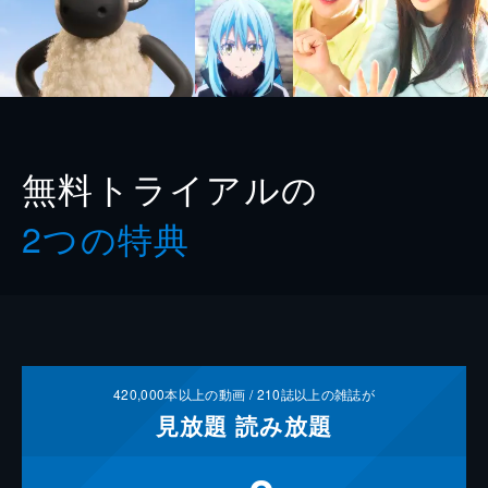
無料トライアルの
2つの特典
420,000
本以上の動画 /
210
誌以上の雑誌が
見放題
読み放題