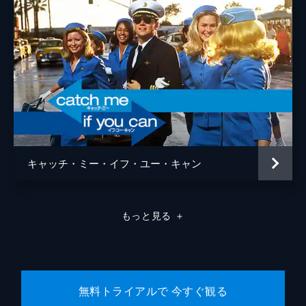
ラモン・フランコ
クリフトン・コリンズ・Ｊｒ
ドリーマ・ウォーカー
ルーマー・ウィリス
レベッカ・ゲイハート
スペンサー・ギャレット
キャッチ・ミー・イフ・ユー・キャン
ランディ
カート・ラッセル
ジャネット
ゾーイ・ベル
もっと見る
＋
マイケル・マドセン
ジェームズ・レマー
マヤ・ホーク
無料トライアルで 今すぐ観る
マイキー・マディソン