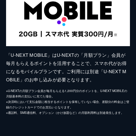
「U-NEXT MOBILE」はU-NEXTの「月額プラン」会員が
毎月もらえるポイントを活用することで、スマホ代がお得
になるモバイルプランです。ご利用には別途「U-NEXT M
OBILE」のお申し込みが必要となります。
※U-NEXTの月額プラン会員が毎月もらえる1,200円分のポイントを、U-NEXT MOBILEの
月額基本料の支払いに充てた場合。
※決済時において支払金額に相当するポイントを保有していない場合、差額分の料金はご登
録のクレジットカードでのお支払いとなります。
※通話料、SMS通信料、オプション（かけ放題など）の月額利用料は別途発生します。