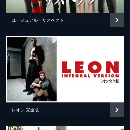
ウェイン・モウンダー
ルーク・ペリー
チャールズ・マンソン
デイモン・ヘリマン
ユージュアル・サスペクツ
フランチェスカ・カプッチ
ロレンツァ・イッツォ
サム・ワナメイカー
ニコラス・ハモンド
サマンサ・ロビンソン
コスタ・ローニン
マディセン・ベイティ
ジェームズ・ランドリー・エベール
シドニー・スウィーニー
ハーリー・クィン・スミス
レオン 完全版
スクート・マクネイリー
ジプシー
レナ・ダナム