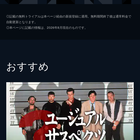
シャロン・テート
マーゴット・ロビー
◎記載の無料トライアルは本ページ経由の新規登録に適用。無料期間終了後は通常料金で
自動更新となります。
ジェイ・セブリング
エミール・ハーシュ
◎本ページに記載の情報は、2026年8月現在のものです。
プッシーキャット
マーガレット・クアリー
ジェームズ・ステイシー
ティモシー・オリファント
テックス・ワトソン
オースティン・バトラー
おすすめ
スクィーキー
ダコタ・ファニング
ジョージ・スパーン
ブルース・ダーン
マーヴィン・シュワーズ
アル・パチーノ
トルーディ・フレイザー
ジュリア・バターズ
ブルース・リー
マイク・モー
スティーヴ・マックィーン
ダミアン・ルイス