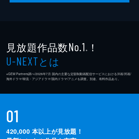
監督
クエンティン・タランティーノ
脚本
クエンティン・タランティーノ
製作
デヴィッド・ハイマン
見放題作品数
！
シャノン・マッキントッシュ
No.1
※
クエンティン・タランティーノ
とは
U-NEXT
※GEM Partners調べ/2026年7⽉ 国内の主要な定額制動画配信サービスにおける洋画/邦画/
海外ドラマ/韓流・アジアドラマ/国内ドラマ/アニメを調査。別途、有料作品あり。
01
420,000
本以上が見放題！