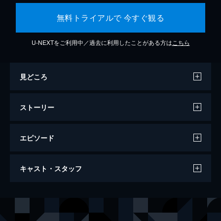
無料トライアルで 今すぐ観る
U-NEXTをご利用中／過去に利用したことがある方は
こちら
見どころ
ストーリー
エピソード
ワンス・アポン・ア・タイム・イン・ハリ
キャスト・スタッフ
ウッド
161分
出演
リック・ダルトン
レオナルド・ディカプリオ
クリフ・ブース
ブラッド・ピット