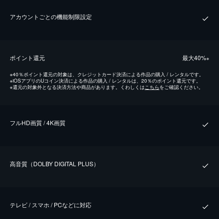
アカウントごとの機能制限設定
ポイント還元
最⼤40%
※
※
40％ポイント還元の対象は、クレジットカード決済による作品の購入 / レンタルです。
※
iOSアプリのUコイン決済による作品の購入 / レンタルは、20％のポイント還元です。
※
還元の対象外となる決済方法や商品があります。くわしくは
こちら
をご確認ください。
フルHD画質 / 4K画質
⾼⾳質（DOLBY DIGITAL PLUS）
テレビ / スマホ / PCなどに対応