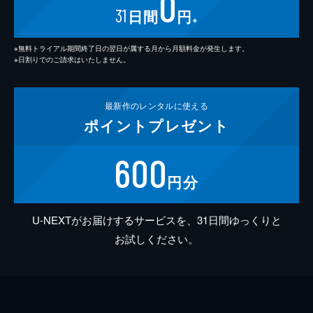
0
31
日間
円
※
※無料トライアル期間終了日の翌日が属する月から月額料金が発生します。
※日割りでのご請求はいたしません。
最新作の
レンタルに使える
ポイント
プレゼント
600
円分
U-NEXTがお届けするサービスを、31日間ゆっくりと
お試しください。