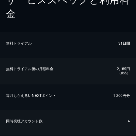
金
無料トライアル
31日間
無料トライアル後の⽉額料金
2,189円
（税込）
毎⽉もらえるU-NEXTポイント
1,200円分
同時視聴アカウント数
4