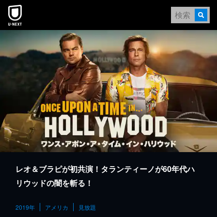
本文へスキップ
レオ＆ブラピが初共演！タランティーノが60年代ハ
リウッドの闇を斬る！
2019年
アメリカ
見放題