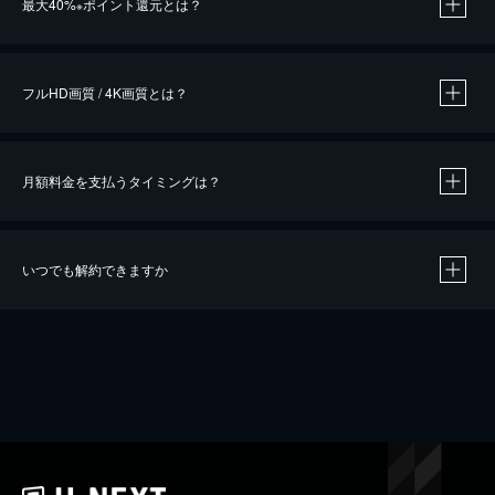
最大40%
ポイント還元とは？
※
※
作品によって必要なポイントが異なります。
フルHD画質 / 4K画質とは？
月額料金を支払うタイミングは？
※
40％ポイント還元の対象は、クレジットカード決済による作品の購入 / レンタルです。
※
iOSアプリのUコイン決済による作品の購入 / レンタルは、20％のポイント還元です。
※
還元の対象外となる決済方法や商品があります。くわしくは
こちら
をご確認ください。
いつでも解約できますか
こちら