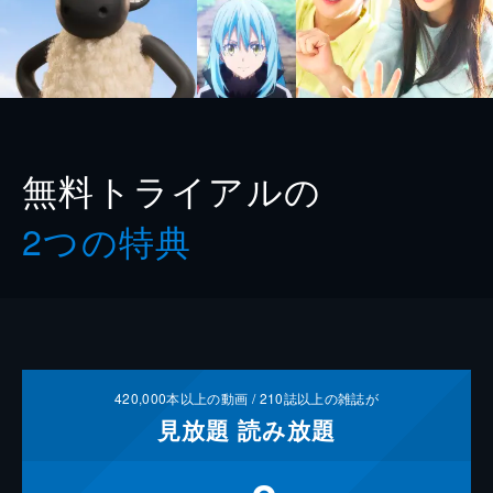
無料トライアルの
2つの特典
420,000
本以上の動画 /
210
誌以上の雑誌が
見放題
読み放題