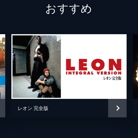
おすすめ
テックス・ワトソン
オース
スクィーキー
ダコタ
ジョージ・スパーン
ブルー
マーヴィン・シュワーズ
アル・
トルーディ・フレイザー
ジュリ
ブルース・リー
マイク
スティーヴ・マックィーン
ダミア
レオン 完全版
ウェイン・モウンダー
ルーク
チャールズ・マンソン
デイモ