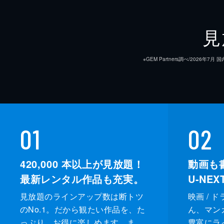
見
※GEM Partners調べ/20
01
02
420,000
本以上が見放題！
動画も
最新レンタル作品も充実。
U-NE
見放題のラインアップ数は断トツ
映画 / 
のNo.1。だから観たい作品を、た
ん、マンガ 
っぷり、お得に楽しめます。ま
豊富にラ