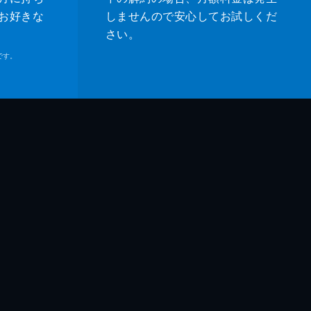
・ベル
お好きな
しませんので安心してお試しくだ
さい。
ル・マドセン
です。
ムズ・レマー
ホーク
ー・マディソン
ティン・タランティーノ
ティン・タランティーノ
ッド・ハイマン
ン・マッキントッシュ