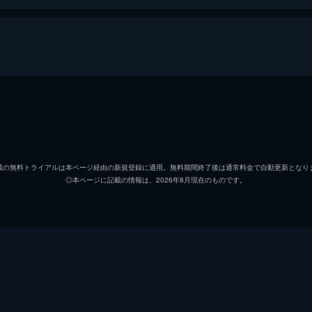
・ハリウッド
リック・ダルトン
レオナ
クリフ・ブース
ブラッ
載の無料トライアルは本ページ経由の新規登録に適用。無料期間終了後は通常料金で自動更新となり
◎本ページに記載の情報は、2026年8月現在のものです。
シャロン・テート
マーゴ
ジェイ・セブリング
エミー
プッシーキャット
マーガ
ジェームズ・ステイシー
ティモ