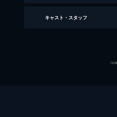
キャスト・スタッフ
ワンス・アポン・ア・タイム・イン
161分
出演
◎記