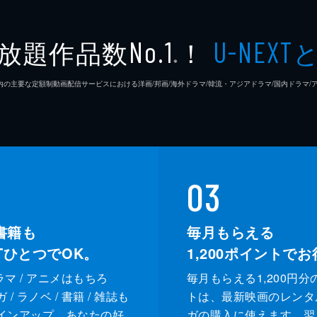
ジプシー
レナ・
放題作品数
！
No.1
U-NEXT
※
ラモン
26年7⽉ 国内の主要な定額制動画配信サービスにおける洋画/邦画/海外ドラマ/韓流・アジアドラマ/国内ドラ
クリフ
ドリー
ルーマ
03
レベッ
書籍も
毎月もらえる
XTひとつでOK。
1,200
ポイントでお
スペン
ドラマ / アニメはもちろ
毎月もらえる1,200円分
ランディ
カート
/ ラノベ / 書籍 / 雑誌も
トは、最新映画のレンタ
インアップ。あなたの好
ガの購入に使えます。翌