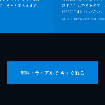
ジャネット
ゾーイ
に、きっと出会えます。
越すこともできるので、
作品にご利用ください。
マイケ
※
ポイントは最大90日まで持ち越し可能
ジェー
マヤ・
マイキ
クエン
無料トライアルで 今すぐ観る
クエン
デヴィ
シャノ