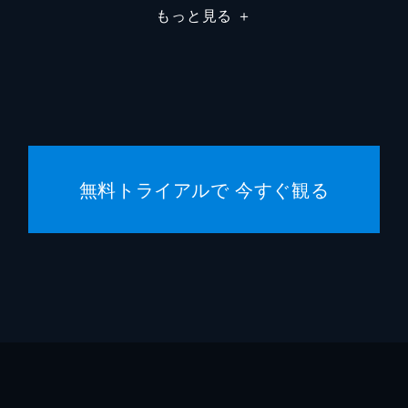
もっと見る
＋
フランチェスカ・カプッチ
ロレン
サム・ワナメイカー
ニコラ
サマン
コスタ
無料トライアルで 今すぐ観る
マディ
ジェー
シドニ
ハーリ
スクー