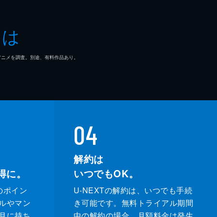
ダナム
とは
・フランコ
マ/アニメを調査。別途、有料作品あり。
トン・コリンズ・Ｊｒ
マ・ウォーカー
ー・ウィリス
04
カ・ゲイハート
解約は
得に。
いつでもOK。
サー・ギャレット
のポイン
U-NEXTの解約は、いつでも手続
・ラッセル
ルやマン
き可能です。無料トライアル期間
月に持ち
中の解約の場合、月額料金は発生