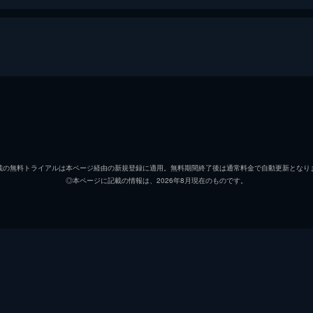
・ハリウッド
リック・ダルトン
レオナ
クリフ・ブース
ブラッ
載の無料トライアルは本ページ経由の新規登録に適用。無料期間終了後は通常料金で自動更新となり
◎本ページに記載の情報は、2026年8月現在のものです。
シャロン・テート
マーゴ
ジェイ・セブリング
エミー
プッシーキャット
マーガ
ジェームズ・ステイシー
ティモ