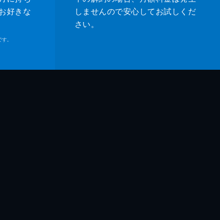
・ベル
お好きな
しませんので安心してお試しくだ
さい。
ル・マドセン
です。
ムズ・レマー
ホーク
ー・マディソン
ティン・タランティーノ
ティン・タランティーノ
ッド・ハイマン
ン・マッキントッシュ