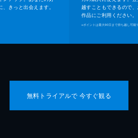
ジャネット
ゾーイ
に、きっと出会えます。
越すこともできるので、
作品にご利用ください。
マイケ
※
ポイントは最大90日まで持ち越し可能
ジェー
マヤ・
マイキ
クエン
無料トライアルで 今すぐ観る
クエン
デヴィ
シャノ