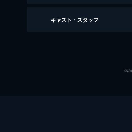
キャスト・スタッフ
ワンス・アポン・ア・タイム・イン
161分
出演
◎記