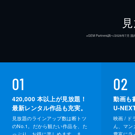
見
※GEM Partners調べ/20
01
02
420,000
本以上が見放題！
動画も
最新レンタル作品も充実。
U-NE
見放題のラインアップ数は断トツ
映画 / 
のNo.1。だから観たい作品を、た
ん、マンガ 
っぷり、お得に楽しめます。ま
豊富にラ