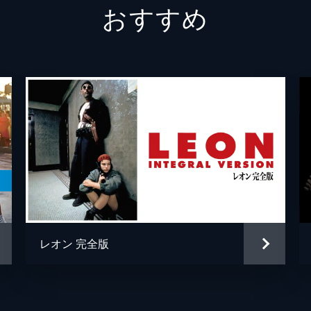
おすすめ
テックス・ワトソン
オース
スクィーキー
ダコタ
ジョージ・スパーン
ブルー
マーヴィン・シュワーズ
アル・
トルーディ・フレイザー
ジュリ
ブルース・リー
マイク
スティーヴ・マックィーン
ダミア
レオン 完全版
ウェイン・モウンダー
ルーク
チャールズ・マンソン
デイモ