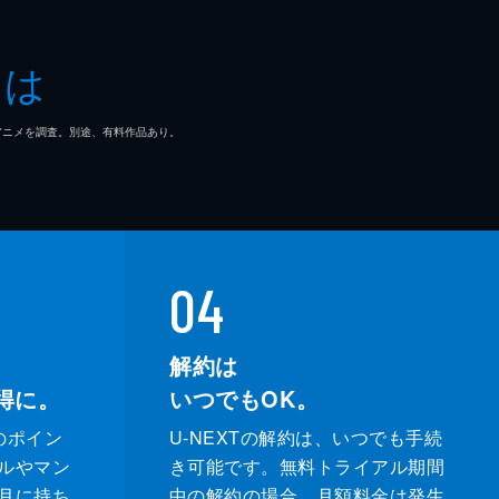
ダナム
とは
・フランコ
マ/アニメを調査。別途、有料作品あり。
トン・コリンズ・Ｊｒ
マ・ウォーカー
ー・ウィリス
04
カ・ゲイハート
解約は
得に。
いつでもOK。
サー・ギャレット
のポイン
U-NEXTの解約は、いつでも手続
・ラッセル
ルやマン
き可能です。無料トライアル期間
月に持ち
中の解約の場合、月額料金は発生