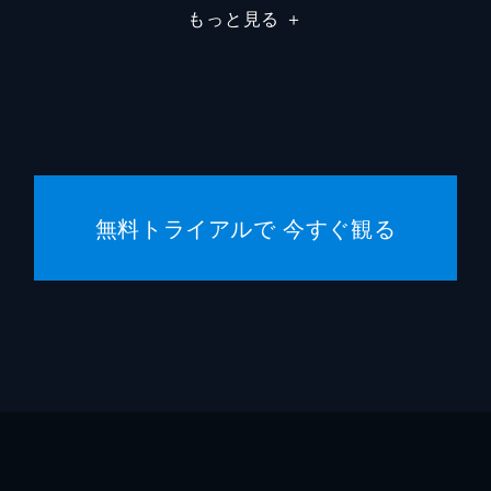
もっと見る
＋
フランチェスカ・カプッチ
ロレン
サム・ワナメイカー
ニコラ
サマン
コスタ
無料トライアルで 今すぐ観る
マディ
ジェー
シドニ
ハーリ
スクー