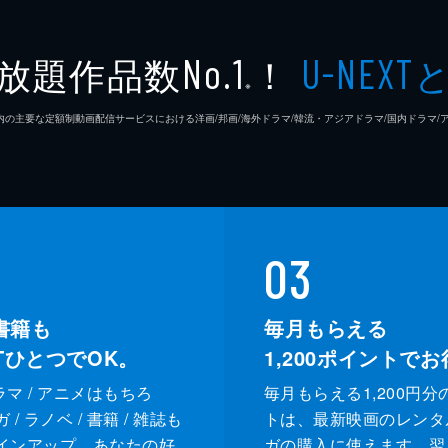
ジプシー
レナ・
放題作品数
！
No.1
U-NEXT
※
ラモン
26年7⽉ 国内の主要な定額制動画配信サービスにおける洋画/邦画/海外ドラマ/韓流・アジアドラマ/国内ドラ
クリフ
ドリー
ルーマ
03
レベッ
書籍も
毎月もらえる
XTひとつでOK。
1,200
ポイントでお
スペン
ドラマ / アニメはもちろ
毎月もらえる1,200円分
ランディ
カート
/ ラノベ / 書籍 / 雑誌も
トは、最新映画のレンタ
インアップ。あなたの好
ガの購入に使えます。翌