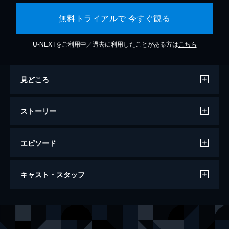
無料トライアルで 今すぐ観る
U-NEXTをご利用中／過去に利用したことがある方は
こちら
見どころ
ストーリー
エピソード
ワンス・アポン・ア・タイム・イン・ハリ
キャスト・スタッフ
ウッド
161分
出演
リック・ダルトン
レオナルド・ディカプリオ
クリフ・ブース
ブラッド・ピット