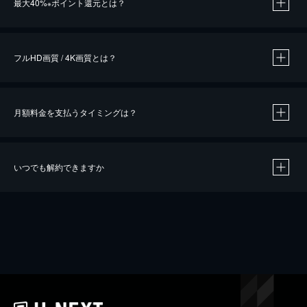
最大40%
ポイント還元とは？
※
※
作品によって必要なポイントが異なります。
フルHD画質 / 4K画質とは？
月額料金を支払うタイミングは？
※
40％ポイント還元の対象は、クレジットカード決済による作品の購入 / レンタルです。
※
iOSアプリのUコイン決済による作品の購入 / レンタルは、20％のポイント還元です。
※
還元の対象外となる決済方法や商品があります。くわしくは
こちら
をご確認ください。
いつでも解約できますか
こちら