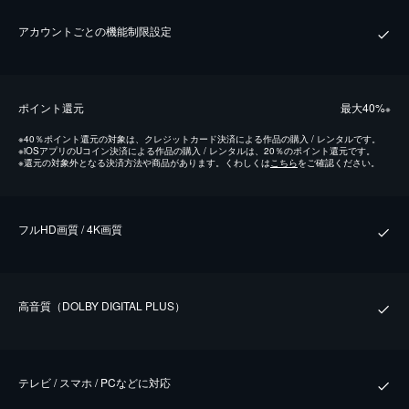
アカウントごとの機能制限設定
ポイント還元
最⼤40%
※
※
40％ポイント還元の対象は、クレジットカード決済による作品の購入 / レンタルです。
※
iOSアプリのUコイン決済による作品の購入 / レンタルは、20％のポイント還元です。
※
還元の対象外となる決済方法や商品があります。くわしくは
こちら
をご確認ください。
フルHD画質 / 4K画質
⾼⾳質（DOLBY DIGITAL PLUS）
テレビ / スマホ / PCなどに対応