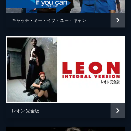
ウェイン・モウンダー
ルーク・ペリー
チャールズ・マンソン
デイモン・ヘリマン
キャッチ・ミー・イフ・ユー・キャン
フランチェスカ・カプッチ
ロレンツァ・イッツォ
サム・ワナメイカー
ニコラス・ハモンド
サマンサ・ロビンソン
コスタ・ローニン
マディセン・ベイティ
ジェームズ・ランドリー・エベール
シドニー・スウィーニー
ハーリー・クィン・スミス
レオン 完全版
スクート・マクネイリー
ジプシー
レナ・ダナム