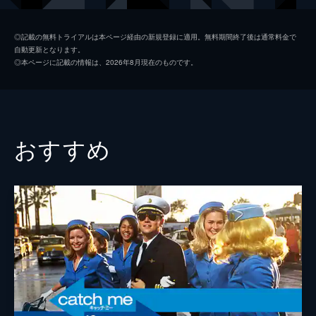
シャロン・テート
マーゴット・ロビー
◎記載の無料トライアルは本ページ経由の新規登録に適用。無料期間終了後は通常料金で
自動更新となります。
ジェイ・セブリング
エミール・ハーシュ
◎本ページに記載の情報は、2026年8月現在のものです。
プッシーキャット
マーガレット・クアリー
ジェームズ・ステイシー
ティモシー・オリファント
テックス・ワトソン
オースティン・バトラー
おすすめ
スクィーキー
ダコタ・ファニング
ジョージ・スパーン
ブルース・ダーン
マーヴィン・シュワーズ
アル・パチーノ
トルーディ・フレイザー
ジュリア・バターズ
ブルース・リー
マイク・モー
スティーヴ・マックィーン
ダミアン・ルイス