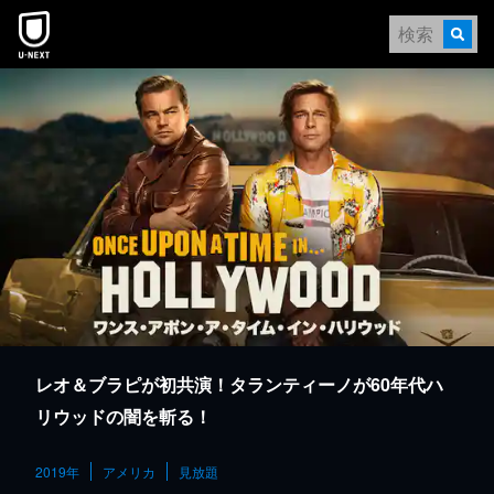
本文へスキップ
レオ＆ブラピが初共演！タランティーノが60年代ハ
リウッドの闇を斬る！
2019年
アメリカ
見放題