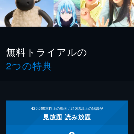
無料トライアルの
2つの特典
420,000
本以上の動画 /
210
誌以上の雑誌が
見放題
読み放題