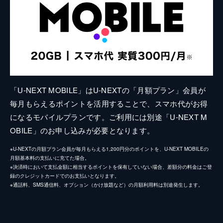
「U-NEXT MOBILE」はU-NEXTの「月額プラン」会員が
毎月もらえるポイントを活用することで、スマホ代がお得
になるモバイルプランです。ご利用には別途「U-NEXT M
OBILE」のお申し込みが必要となります。
※U-NEXTの月額プラン会員が毎月もらえる1,200円分のポイントを、U-NEXT MOBILEの
月額基本料の支払いに充てた場合。
※決済時において支払金額に相当するポイントを保有していない場合、差額分の料金はご登
録のクレジットカードでのお支払いとなります。
※通話料、SMS通信料、オプション（かけ放題など）の月額利用料は別途発生します。