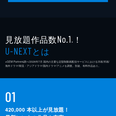
監督
クエンティン・タランティーノ
脚本
クエンティン・タランティーノ
製作
デヴィッド・ハイマン
見放題作品数
！
シャノン・マッキントッシュ
No.1
※
クエンティン・タランティーノ
とは
U-NEXT
※GEM Partners調べ/2026年7⽉ 国内の主要な定額制動画配信サービスにおける洋画/邦画/
海外ドラマ/韓流・アジアドラマ/国内ドラマ/アニメを調査。別途、有料作品あり。
01
420,000
本以上が見放題！