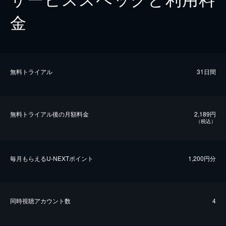
金
無料トライアル
31日間
無料トライアル後の⽉額料金
2,189円
（税込）
毎⽉もらえるU-NEXTポイント
1,200円分
同時視聴アカウント数
4