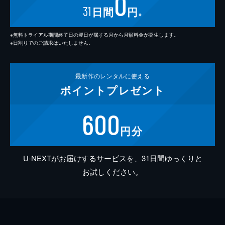
0
31
日間
円
※
※無料トライアル期間終了日の翌日が属する月から月額料金が発生します。
※日割りでのご請求はいたしません。
最新作の
レンタルに使える
ポイント
プレゼント
600
円分
U-NEXTがお届けするサービスを、31日間ゆっくりと
お試しください。