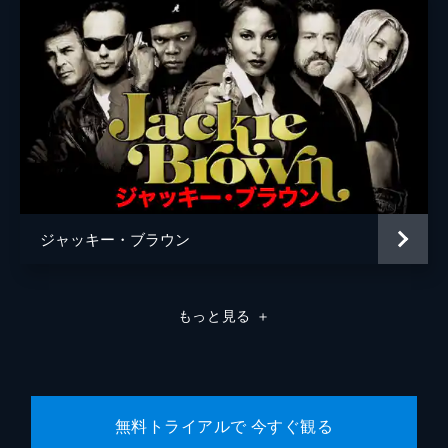
ラモン・フランコ
クリフトン・コリンズ・Ｊｒ
ドリーマ・ウォーカー
ルーマー・ウィリス
レベッカ・ゲイハート
スペンサー・ギャレット
ジャッキー・ブラウン
ランディ
カート・ラッセル
ジャネット
ゾーイ・ベル
もっと見る
＋
マイケル・マドセン
ジェームズ・レマー
マヤ・ホーク
無料トライアルで 今すぐ観る
マイキー・マディソン