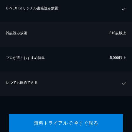
U-NEXTオリジナル書籍読み放題
雑誌読み放題
210誌以上
プロが選ぶおすすめ特集
5,000以上
いつでも解約できる
無料トライアルで 今すぐ観る