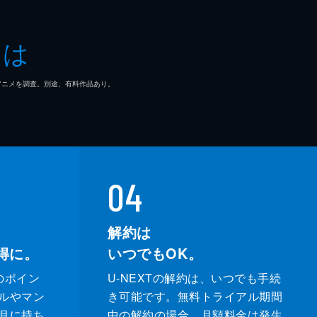
ダナム
とは
・フランコ
マ/アニメを調査。別途、有料作品あり。
トン・コリンズ・Ｊｒ
マ・ウォーカー
ー・ウィリス
04
カ・ゲイハート
解約は
得に。
いつでもOK。
サー・ギャレット
のポイン
U-NEXTの解約は、いつでも手続
・ラッセル
ルやマン
き可能です。無料トライアル期間
月に持ち
中の解約の場合、月額料金は発生