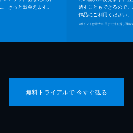
ジャネット
ゾーイ
に、きっと出会えます。
越すこともできるので、
作品にご利用ください。
マイケ
※
ポイントは最大90日まで持ち越し可能
ジェー
マヤ・
マイキ
クエン
無料トライアルで 今すぐ観る
クエン
デヴィ
シャノ