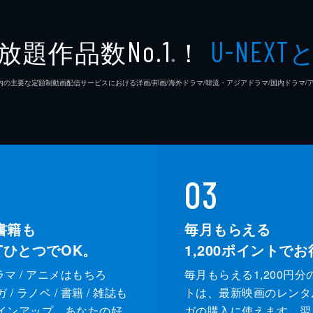
ジプシー
レナ・
放題作品数
！
No.1
U-NEXT
※
ラモン
26年7⽉ 国内の主要な定額制動画配信サービスにおける洋画/邦画/海外ドラマ/韓流・アジアドラマ/国内ドラ
クリフ
ドリー
ルーマ
03
レベッ
書籍も
毎月もらえる
XTひとつでOK。
1,200
ポイントでお
スペン
ドラマ / アニメはもちろ
毎月もらえる1,200円分
ランディ
カート
/ ラノベ / 書籍 / 雑誌も
トは、最新映画のレンタ
インアップ。あなたの好
ガの購入に使えます。翌