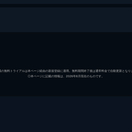
・ハリウッド
リック・ダルトン
レオナ
クリフ・ブース
ブラッ
載の無料トライアルは本ページ経由の新規登録に適用。無料期間終了後は通常料金で自動更新となり
◎本ページに記載の情報は、2026年8月現在のものです。
シャロン・テート
マーゴ
ジェイ・セブリング
エミー
プッシーキャット
マーガ
ジェームズ・ステイシー
ティモ