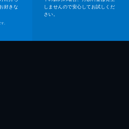
・ベル
お好きな
しませんので安心してお試しくだ
さい。
ル・マドセン
です。
ムズ・レマー
ホーク
ー・マディソン
ティン・タランティーノ
ティン・タランティーノ
ッド・ハイマン
ン・マッキントッシュ