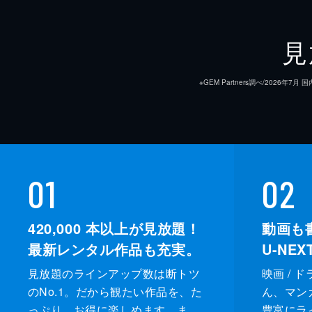
見
※GEM Partners調べ/20
01
02
420,000
本以上が見放題！
動画も
最新レンタル作品も充実。
U-NE
見放題のラインアップ数は断トツ
映画 / 
のNo.1。だから観たい作品を、た
ん、マンガ 
っぷり、お得に楽しめます。ま
豊富にラ