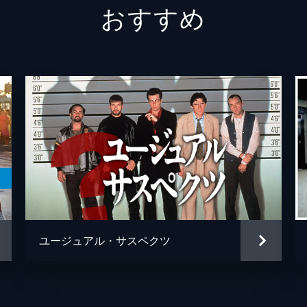
おすすめ
テックス・ワトソン
オース
スクィーキー
ダコタ
ジョージ・スパーン
ブルー
マーヴィン・シュワーズ
アル・
トルーディ・フレイザー
ジュリ
ブルース・リー
マイク
スティーヴ・マックィーン
ダミア
ユージュアル・サスペクツ
ウェイン・モウンダー
ルーク
チャールズ・マンソン
デイモ