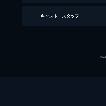
キャスト・スタッフ
ワンス・アポン・ア・タイム・イン
161分
出演
◎記