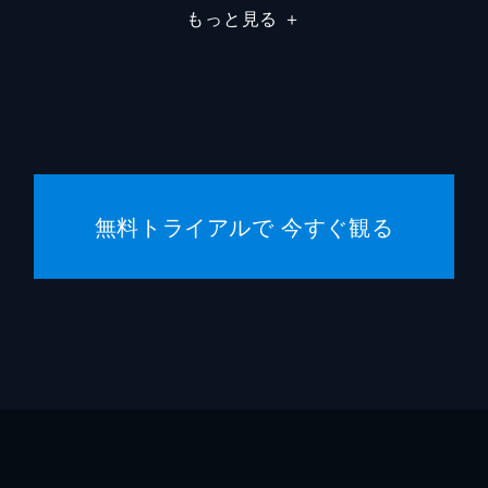
もっと見る
＋
フランチェスカ・カプッチ
ロレン
サム・ワナメイカー
ニコラ
サマン
コスタ
無料トライアルで 今すぐ観る
マディ
ジェー
シドニ
ハーリ
スクー