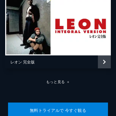
ラモン・フランコ
クリフトン・コリンズ・Ｊｒ
ドリーマ・ウォーカー
ルーマー・ウィリス
レベッカ・ゲイハート
スペンサー・ギャレット
レオン 完全版
ランディ
カート・ラッセル
ジャネット
ゾーイ・ベル
もっと見る
＋
マイケル・マドセン
ジェームズ・レマー
マヤ・ホーク
無料トライアルで 今すぐ観る
マイキー・マディソン