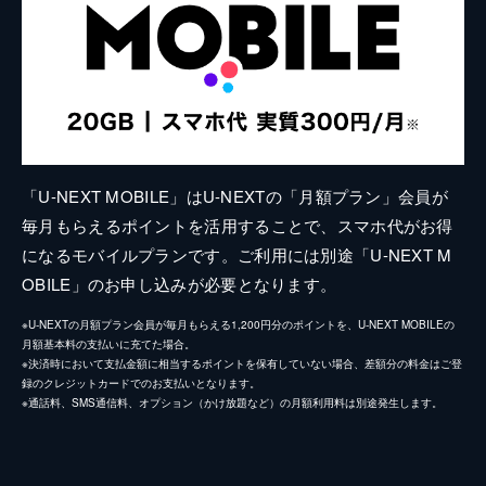
「U-NEXT MOBILE」はU-NEXTの「月額プラン」会員が
毎月もらえるポイントを活用することで、スマホ代がお得
になるモバイルプランです。ご利用には別途「U-NEXT M
OBILE」のお申し込みが必要となります。
※U-NEXTの月額プラン会員が毎月もらえる1,200円分のポイントを、U-NEXT MOBILEの
月額基本料の支払いに充てた場合。
※決済時において支払金額に相当するポイントを保有していない場合、差額分の料金はご登
録のクレジットカードでのお支払いとなります。
※通話料、SMS通信料、オプション（かけ放題など）の月額利用料は別途発生します。