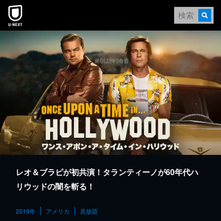
本文へスキップ
レオ＆ブラピが初共演！タランティーノが60年代ハ
リウッドの闇を斬る！
2019年
アメリカ
見放題