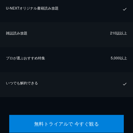
U-NEXTオリジナル書籍読み放題
雑誌読み放題
210誌以上
プロが選ぶおすすめ特集
5,000以上
いつでも解約できる
無料トライアルで 今すぐ観る