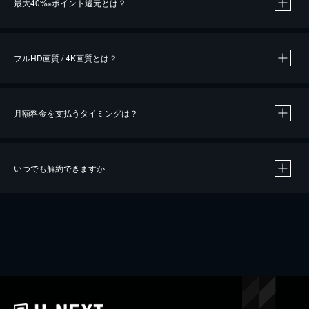
最大40%
ポイント還元とは？
※
※
作品によって必要なポイントが異なります。
フルHD画質 / 4K画質とは？
月額料金を支払うタイミングは？
※
40％ポイント還元の対象は、クレジットカード決済による作品の購入 / レンタルです。
※
iOSアプリのUコイン決済による作品の購入 / レンタルは、20％のポイント還元です。
※
還元の対象外となる決済方法や商品があります。くわしくは
こちら
をご確認ください。
いつでも解約できますか
こちら