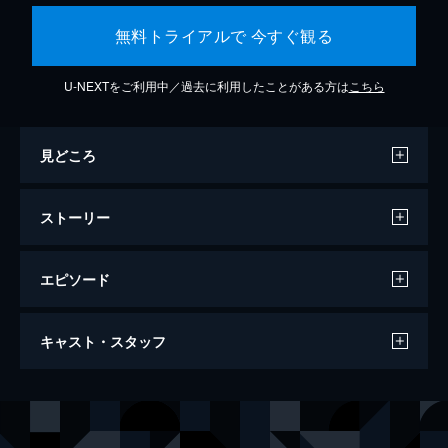
無料トライアルで 今すぐ観る
U-NEXTをご利用中／過去に利用したことがある方は
こちら
見どころ
ストーリー
エピソード
ワンス・アポン・ア・タイム・イン・ハリ
キャスト・スタッフ
ウッド
161分
出演
リック・ダルトン
レオナルド・ディカプリオ
クリフ・ブース
ブラッド・ピット