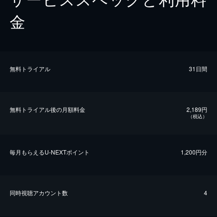
金
無料トライアル
31日間
無料トライアル後の⽉額料金
2,189円
（税込）
毎⽉もらえるU-NEXTポイント
1,200円分
同時視聴アカウント数
4