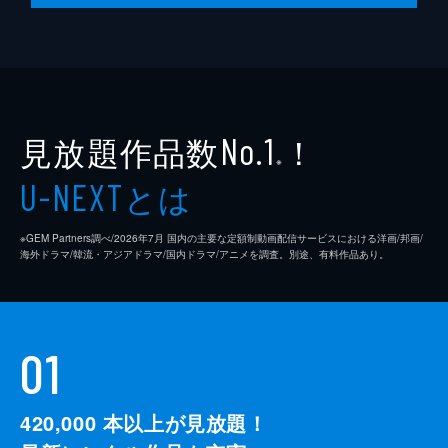
監督
クエンティン・タランティーノ
脚本
クエンティン・タランティーノ
製作
デヴィッド・ハイマン
見放題作品数
！
シャノン・マッキントッシュ
No.1
※
クエンティン・タランティーノ
とは
U-NEXT
※GEM Partners調べ/2026年7⽉ 国内の主要な定額制動画配信サービスにおける洋画/邦画/
海外ドラマ/韓流・アジアドラマ/国内ドラマ/アニメを調査。別途、有料作品あり。
01
420,000
本以上が見放題！