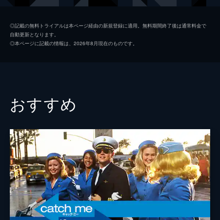
シャロン・テート
マーゴット・ロビー
◎記載の無料トライアルは本ページ経由の新規登録に適用。無料期間終了後は通常料金で
自動更新となります。
ジェイ・セブリング
エミール・ハーシュ
◎本ページに記載の情報は、2026年8月現在のものです。
プッシーキャット
マーガレット・クアリー
ジェームズ・ステイシー
ティモシー・オリファント
テックス・ワトソン
オースティン・バトラー
おすすめ
スクィーキー
ダコタ・ファニング
ジョージ・スパーン
ブルース・ダーン
マーヴィン・シュワーズ
アル・パチーノ
トルーディ・フレイザー
ジュリア・バターズ
ブルース・リー
マイク・モー
スティーヴ・マックィーン
ダミアン・ルイス