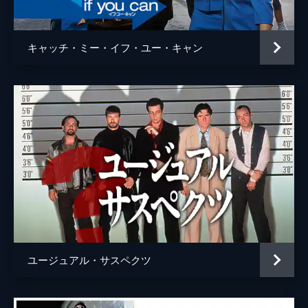
ウェイン・モウンダー
ルーク・ペリー
チャールズ・マンソン
デイモン・ヘリマン
キャッチ・ミー・イフ・ユー・キャン
フランチェスカ・カプッチ
ロレンツァ・イッツォ
サム・ワナメイカー
ニコラス・ハモンド
サマンサ・ロビンソン
コスタ・ローニン
マディセン・ベイティ
ジェームズ・ランドリー・エベール
シドニー・スウィーニー
ハーリー・クィン・スミス
ユージュアル・サスペクツ
スクート・マクネイリー
ジプシー
レナ・ダナム