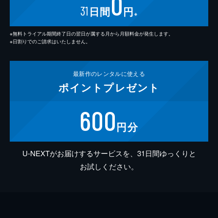
0
31
日間
円
※
※無料トライアル期間終了日の翌日が属する月から月額料金が発生します。
※日割りでのご請求はいたしません。
最新作の
レンタルに使える
ポイント
プレゼント
600
円分
U-NEXTがお届けするサービスを、31日間ゆっくりと
お試しください。