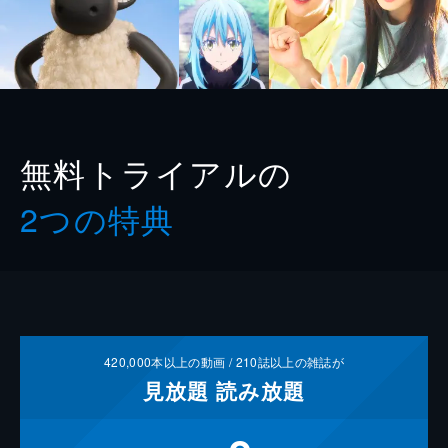
無料トライアルの
2つの特典
420,000
本以上の動画 /
210
誌以上の雑誌が
見放題
読み放題