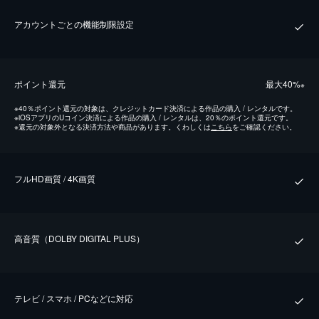
アカウントごとの機能制限設定
ポイント還元
最⼤40%
※
※
40％ポイント還元の対象は、クレジットカード決済による作品の購入 / レンタルです。
※
iOSアプリのUコイン決済による作品の購入 / レンタルは、20％のポイント還元です。
※
還元の対象外となる決済方法や商品があります。くわしくは
こちら
をご確認ください。
フルHD画質 / 4K画質
⾼⾳質（DOLBY DIGITAL PLUS）
テレビ / スマホ / PCなどに対応