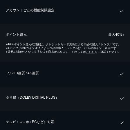
アカウントごとの機能制限設定
ポイント還元
最⼤40%
※
※
40％ポイント還元の対象は、クレジットカード決済による作品の購入 / レンタルです。
※
iOSアプリのUコイン決済による作品の購入 / レンタルは、20％のポイント還元です。
※
還元の対象外となる決済方法や商品があります。くわしくは
こちら
をご確認ください。
フルHD画質 / 4K画質
⾼⾳質（DOLBY DIGITAL PLUS）
テレビ / スマホ / PCなどに対応