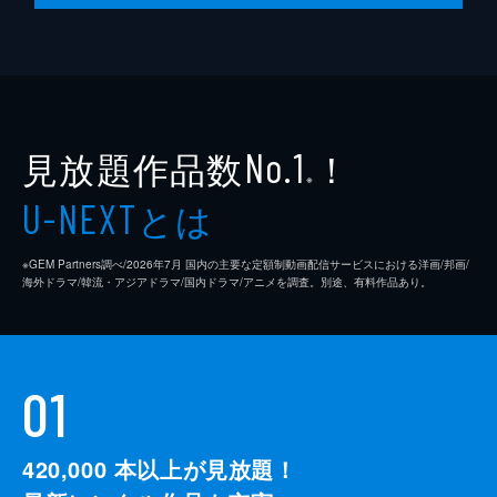
監督
クエンティン・タランティーノ
脚本
クエンティン・タランティーノ
製作
デヴィッド・ハイマン
見放題作品数
！
シャノン・マッキントッシュ
No.1
※
クエンティン・タランティーノ
とは
U-NEXT
※GEM Partners調べ/2026年7⽉ 国内の主要な定額制動画配信サービスにおける洋画/邦画/
海外ドラマ/韓流・アジアドラマ/国内ドラマ/アニメを調査。別途、有料作品あり。
01
420,000
本以上が見放題！