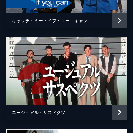
ウェイン・モウンダー
ルーク・ペリー
チャールズ・マンソン
デイモン・ヘリマン
キャッチ・ミー・イフ・ユー・キャン
フランチェスカ・カプッチ
ロレンツァ・イッツォ
サム・ワナメイカー
ニコラス・ハモンド
サマンサ・ロビンソン
コスタ・ローニン
マディセン・ベイティ
ジェームズ・ランドリー・エベール
シドニー・スウィーニー
ハーリー・クィン・スミス
ユージュアル・サスペクツ
スクート・マクネイリー
ジプシー
レナ・ダナム