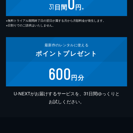
0
31
日間
円
※
※無料トライアル期間終了日の翌日が属する月から月額料金が発生します。
※日割りでのご請求はいたしません。
最新作の
レンタルに使える
ポイント
プレゼント
600
円分
U-NEXTがお届けするサービスを、31日間ゆっくりと
お試しください。