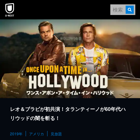
本文へスキップ
レオ＆ブラピが初共演！タランティーノが60年代ハ
リウッドの闇を斬る！
2019年
アメリカ
見放題