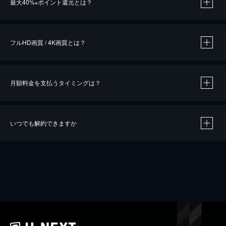
最大40%
ポイント還元とは？
※
※
作品によって必要なポイントが異なります。
フルHD画質 / 4K画質とは？
月額料金を支払うタイミングは？
※
40％ポイント還元の対象は、クレジットカード決済による作品の購入 / レンタルです。
※
iOSアプリのUコイン決済による作品の購入 / レンタルは、20％のポイント還元です。
※
還元の対象外となる決済方法や商品があります。くわしくは
こちら
をご確認ください。
いつでも解約できますか
こちら