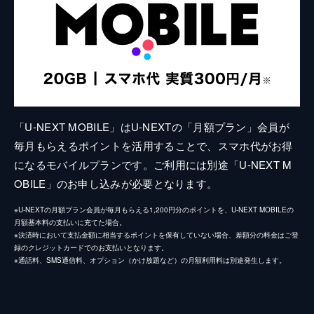
「U-NEXT MOBILE」はU-NEXTの「月額プラン」会員が
毎月もらえるポイントを活用することで、スマホ代がお得
になるモバイルプランです。ご利用には別途「U-NEXT M
OBILE」のお申し込みが必要となります。
※U-NEXTの月額プラン会員が毎月もらえる1,200円分のポイントを、U-NEXT MOBILEの
月額基本料の支払いに充てた場合。
※決済時において支払金額に相当するポイントを保有していない場合、差額分の料金はご登
録のクレジットカードでのお支払いとなります。
※通話料、SMS通信料、オプション（かけ放題など）の月額利用料は別途発生します。