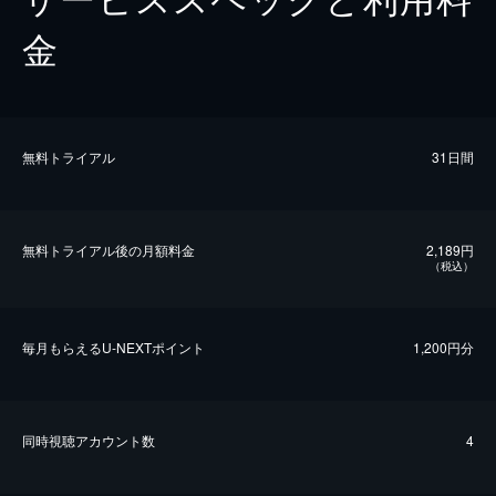
金
無料トライアル
31日間
無料トライアル後の⽉額料金
2,189円
（税込）
毎⽉もらえるU-NEXTポイント
1,200円分
同時視聴アカウント数
4