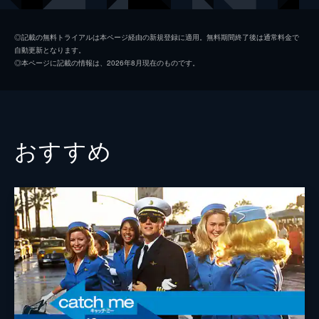
シャロン・テート
マーゴット・ロビー
◎記載の無料トライアルは本ページ経由の新規登録に適用。無料期間終了後は通常料金で
自動更新となります。
ジェイ・セブリング
エミール・ハーシュ
◎本ページに記載の情報は、2026年8月現在のものです。
プッシーキャット
マーガレット・クアリー
ジェームズ・ステイシー
ティモシー・オリファント
テックス・ワトソン
オースティン・バトラー
おすすめ
スクィーキー
ダコタ・ファニング
ジョージ・スパーン
ブルース・ダーン
マーヴィン・シュワーズ
アル・パチーノ
トルーディ・フレイザー
ジュリア・バターズ
ブルース・リー
マイク・モー
スティーヴ・マックィーン
ダミアン・ルイス