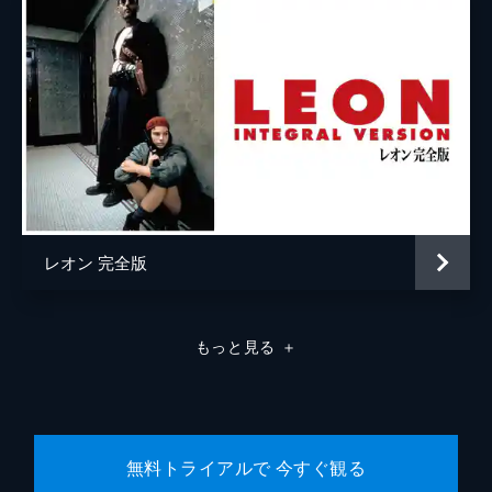
ラモン・フランコ
クリフトン・コリンズ・Ｊｒ
ドリーマ・ウォーカー
ルーマー・ウィリス
レベッカ・ゲイハート
スペンサー・ギャレット
レオン 完全版
ランディ
カート・ラッセル
ジャネット
ゾーイ・ベル
もっと見る
＋
マイケル・マドセン
ジェームズ・レマー
マヤ・ホーク
無料トライアルで 今すぐ観る
マイキー・マディソン