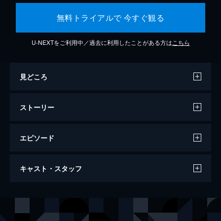
無料トライアルで 今すぐ観る
U-NEXTをご利用中／過去に利用したことがある方は
こちら
見どころ
ストーリー
エピソード
ワンス・アポン・ア・タイム・イン・ハリ
キャスト・スタッフ
ウッド
161分
出演
リック・ダルトン
レオナルド・ディカプリオ
クリフ・ブース
ブラッド・ピット