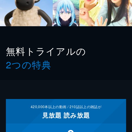
無料トライアルの
2つの特典
420,000
本以上の動画 /
210
誌以上の雑誌が
見放題
読み放題