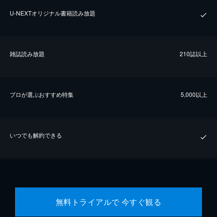
U-NEXTオリジナル書籍読み放題
雑誌読み放題
210誌以上
プロが選ぶおすすめ特集
5,000以上
いつでも解約できる
無料トライアルで 今すぐ観る