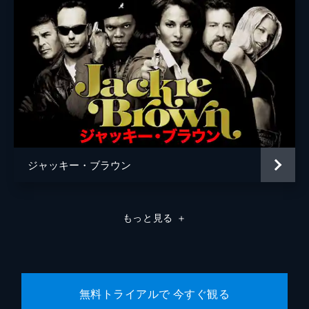
ラモン・フランコ
クリフトン・コリンズ・Ｊｒ
ドリーマ・ウォーカー
ルーマー・ウィリス
レベッカ・ゲイハート
スペンサー・ギャレット
ジャッキー・ブラウン
ランディ
カート・ラッセル
ジャネット
ゾーイ・ベル
もっと見る
＋
マイケル・マドセン
ジェームズ・レマー
マヤ・ホーク
無料トライアルで 今すぐ観る
マイキー・マディソン