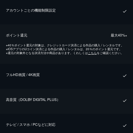
アカウントごとの機能制限設定
ポイント還元
最⼤40%
※
※
40％ポイント還元の対象は、クレジットカード決済による作品の購入 / レンタルです。
※
iOSアプリのUコイン決済による作品の購入 / レンタルは、20％のポイント還元です。
※
還元の対象外となる決済方法や商品があります。くわしくは
こちら
をご確認ください。
フルHD画質 / 4K画質
⾼⾳質（DOLBY DIGITAL PLUS）
テレビ / スマホ / PCなどに対応