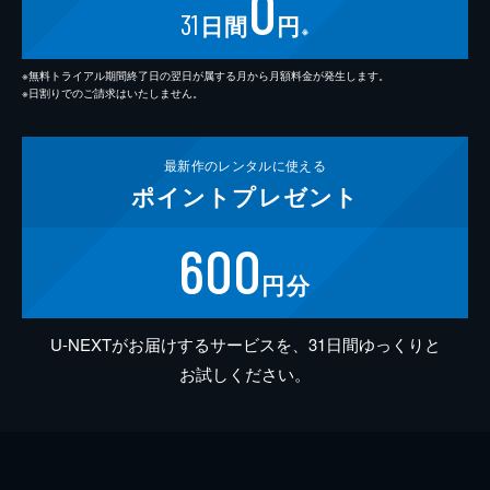
0
31
日間
円
※
※無料トライアル期間終了日の翌日が属する月から月額料金が発生します。
※日割りでのご請求はいたしません。
最新作の
レンタルに使える
ポイント
プレゼント
600
円分
U-NEXTがお届けするサービスを、31日間ゆっくりと
お試しください。