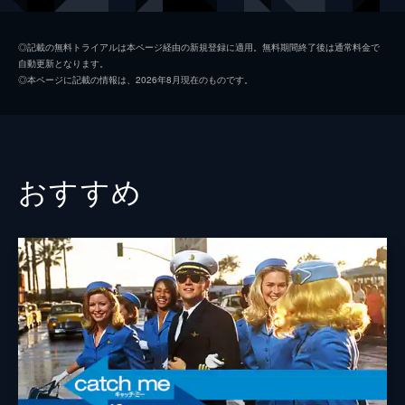
シャロン・テート
マーゴット・ロビー
◎記載の無料トライアルは本ページ経由の新規登録に適用。無料期間終了後は通常料金で
自動更新となります。
ジェイ・セブリング
エミール・ハーシュ
◎本ページに記載の情報は、2026年8月現在のものです。
プッシーキャット
マーガレット・クアリー
ジェームズ・ステイシー
ティモシー・オリファント
テックス・ワトソン
オースティン・バトラー
おすすめ
スクィーキー
ダコタ・ファニング
ジョージ・スパーン
ブルース・ダーン
マーヴィン・シュワーズ
アル・パチーノ
トルーディ・フレイザー
ジュリア・バターズ
ブルース・リー
マイク・モー
スティーヴ・マックィーン
ダミアン・ルイス