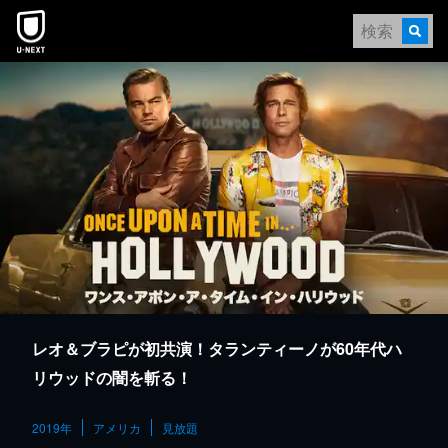
本文へスキップ
レオ＆ブラピが初共演！タランティーノが60年代ハ
リウッドの闇を斬る！
2019年
アメリカ
見放題