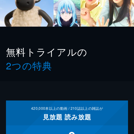
無料トライアルの
2つの特典
420,000
本以上の動画 /
210
誌以上の雑誌が
見放題
読み放題