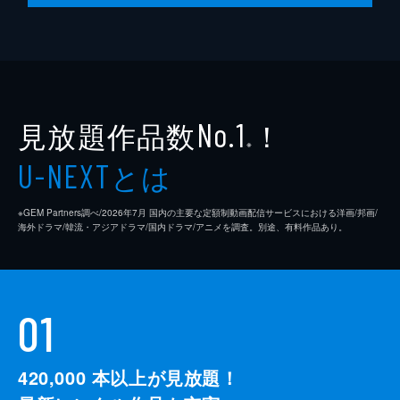
監督
クエンティン・タランティーノ
脚本
クエンティン・タランティーノ
製作
デヴィッド・ハイマン
見放題作品数
！
シャノン・マッキントッシュ
No.1
※
クエンティン・タランティーノ
とは
U-NEXT
※GEM Partners調べ/2026年7⽉ 国内の主要な定額制動画配信サービスにおける洋画/邦画/
海外ドラマ/韓流・アジアドラマ/国内ドラマ/アニメを調査。別途、有料作品あり。
01
420,000
本以上が見放題！