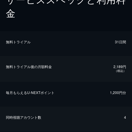
金
無料トライアル
31日間
無料トライアル後の⽉額料金
2,189円
（税込）
毎⽉もらえるU-NEXTポイント
1,200円分
同時視聴アカウント数
4