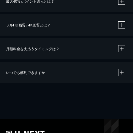
最大40%
ポイント還元とは？
※
※
作品によって必要なポイントが異なります。
フルHD画質 / 4K画質とは？
月額料金を支払うタイミングは？
※
40％ポイント還元の対象は、クレジットカード決済による作品の購入 / レンタルです。
※
iOSアプリのUコイン決済による作品の購入 / レンタルは、20％のポイント還元です。
※
還元の対象外となる決済方法や商品があります。くわしくは
こちら
をご確認ください。
いつでも解約できますか
こちら