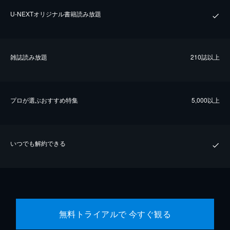
U-NEXTオリジナル書籍読み放題
雑誌読み放題
210誌以上
プロが選ぶおすすめ特集
5,000以上
いつでも解約できる
無料トライアルで 今すぐ観る