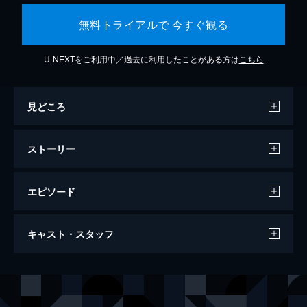
無料トライアルで 今すぐ観る
U-NEXTをご利用中／過去に利用したことがある方は
こちら
見どころ
ストーリー
エピソード
ワンス・アポン・ア・タイム・イン・ハリ
キャスト・スタッフ
ウッド
161分
出演
リック・ダルトン
レオナルド・ディカプリオ
クリフ・ブース
ブラッド・ピット