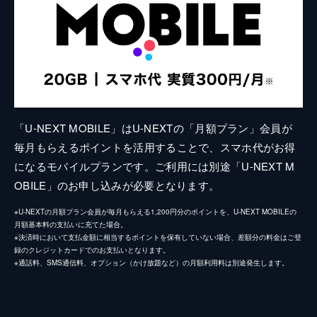
「U-NEXT MOBILE」はU-NEXTの「月額プラン」会員が
毎月もらえるポイントを活用することで、スマホ代がお得
になるモバイルプランです。ご利用には別途「U-NEXT M
OBILE」のお申し込みが必要となります。
※U-NEXTの月額プラン会員が毎月もらえる1,200円分のポイントを、U-NEXT MOBILEの
月額基本料の支払いに充てた場合。
※決済時において支払金額に相当するポイントを保有していない場合、差額分の料金はご登
録のクレジットカードでのお支払いとなります。
※通話料、SMS通信料、オプション（かけ放題など）の月額利用料は別途発生します。