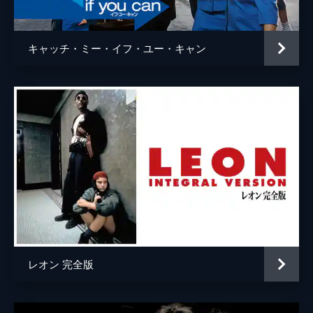
ウェイン・モウンダー
ルーク・ペリー
チャールズ・マンソン
デイモン・ヘリマン
キャッチ・ミー・イフ・ユー・キャン
フランチェスカ・カプッチ
ロレンツァ・イッツォ
サム・ワナメイカー
ニコラス・ハモンド
サマンサ・ロビンソン
コスタ・ローニン
マディセン・ベイティ
ジェームズ・ランドリー・エベール
シドニー・スウィーニー
ハーリー・クィン・スミス
レオン 完全版
スクート・マクネイリー
ジプシー
レナ・ダナム