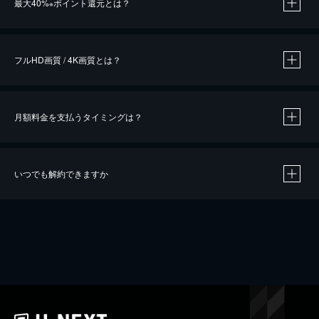
最大40%
ポイント還元とは？
※
※
作品によって必要なポイントが異なります。
フルHD画質 / 4K画質とは？
月額料金を支払うタイミングは？
※
40％ポイント還元の対象は、クレジットカード決済による作品の購入 / レンタルです。
※
iOSアプリのUコイン決済による作品の購入 / レンタルは、20％のポイント還元です。
※
還元の対象外となる決済方法や商品があります。くわしくは
こちら
をご確認ください。
いつでも解約できますか
こちら