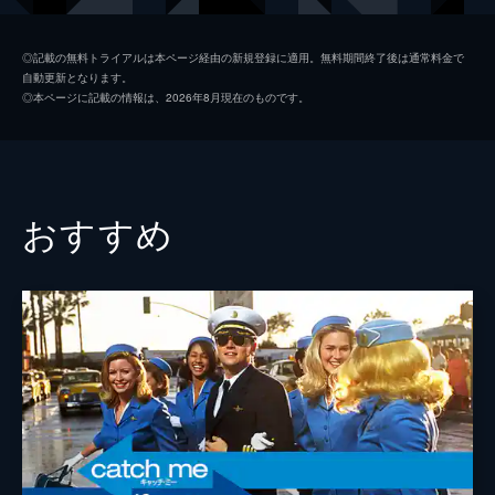
シャロン・テート
マーゴット・ロビー
◎記載の無料トライアルは本ページ経由の新規登録に適用。無料期間終了後は通常料金で
自動更新となります。
ジェイ・セブリング
エミール・ハーシュ
◎本ページに記載の情報は、2026年8月現在のものです。
プッシーキャット
マーガレット・クアリー
ジェームズ・ステイシー
ティモシー・オリファント
テックス・ワトソン
オースティン・バトラー
おすすめ
スクィーキー
ダコタ・ファニング
ジョージ・スパーン
ブルース・ダーン
マーヴィン・シュワーズ
アル・パチーノ
トルーディ・フレイザー
ジュリア・バターズ
ブルース・リー
マイク・モー
スティーヴ・マックィーン
ダミアン・ルイス