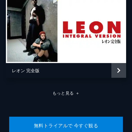
ラモン・フランコ
クリフトン・コリンズ・Ｊｒ
ドリーマ・ウォーカー
ルーマー・ウィリス
レベッカ・ゲイハート
スペンサー・ギャレット
レオン 完全版
ランディ
カート・ラッセル
ジャネット
ゾーイ・ベル
もっと見る
＋
マイケル・マドセン
ジェームズ・レマー
マヤ・ホーク
無料トライアルで 今すぐ観る
マイキー・マディソン