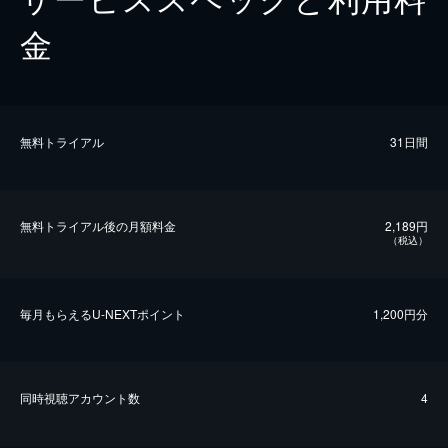
金
無料トライアル
31日間
無料トライアル後の⽉額料金
2,189円
（税込）
毎⽉もらえるU-NEXTポイント
1,200円分
同時視聴アカウント数
4