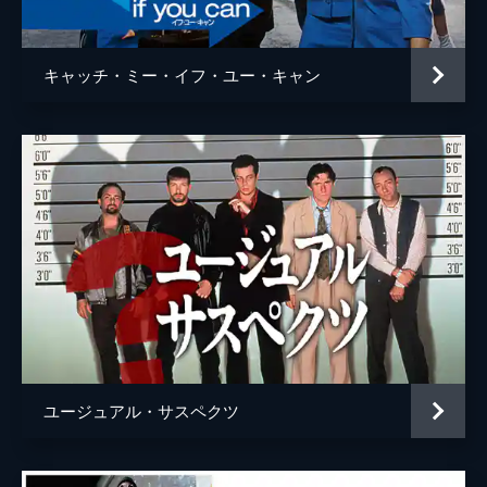
ウェイン・モウンダー
ルーク・ペリー
チャールズ・マンソン
デイモン・ヘリマン
キャッチ・ミー・イフ・ユー・キャン
フランチェスカ・カプッチ
ロレンツァ・イッツォ
サム・ワナメイカー
ニコラス・ハモンド
サマンサ・ロビンソン
コスタ・ローニン
マディセン・ベイティ
ジェームズ・ランドリー・エベール
シドニー・スウィーニー
ハーリー・クィン・スミス
ユージュアル・サスペクツ
スクート・マクネイリー
ジプシー
レナ・ダナム