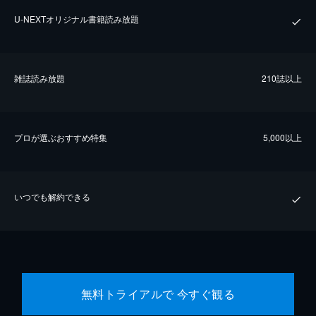
U-NEXTオリジナル書籍読み放題
雑誌読み放題
210誌以上
プロが選ぶおすすめ特集
5,000以上
いつでも解約できる
無料トライアルで 今すぐ観る