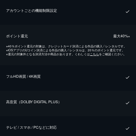
アカウントごとの機能制限設定
ポイント還元
最⼤40%
※
※
40％ポイント還元の対象は、クレジットカード決済による作品の購入 / レンタルです。
※
iOSアプリのUコイン決済による作品の購入 / レンタルは、20％のポイント還元です。
※
還元の対象外となる決済方法や商品があります。くわしくは
こちら
をご確認ください。
フルHD画質 / 4K画質
⾼⾳質（DOLBY DIGITAL PLUS）
テレビ / スマホ / PCなどに対応