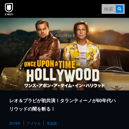
本文へスキップ
レオ＆ブラピが初共演！タランティーノが60年代ハ
リウッドの闇を斬る！
2019年
アメリカ
見放題