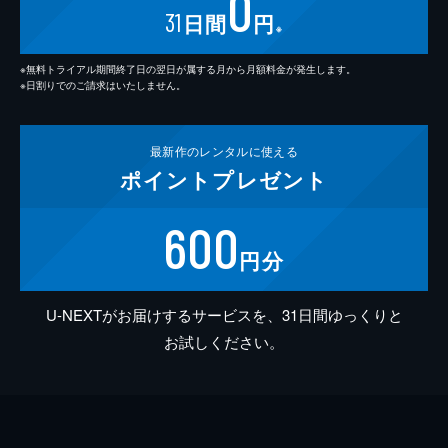
0
31
日間
円
※
※無料トライアル期間終了日の翌日が属する月から月額料金が発生します。
※日割りでのご請求はいたしません。
最新作の
レンタルに使える
ポイント
プレゼント
600
円分
U-NEXTがお届けするサービスを、31日間ゆっくりと
お試しください。