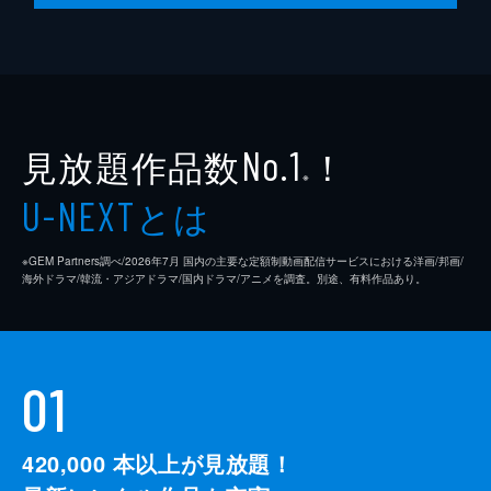
監督
クエンティン・タランティーノ
脚本
クエンティン・タランティーノ
製作
デヴィッド・ハイマン
見放題作品数
！
シャノン・マッキントッシュ
No.1
※
クエンティン・タランティーノ
とは
U-NEXT
※GEM Partners調べ/2026年7⽉ 国内の主要な定額制動画配信サービスにおける洋画/邦画/
海外ドラマ/韓流・アジアドラマ/国内ドラマ/アニメを調査。別途、有料作品あり。
01
420,000
本以上が見放題！