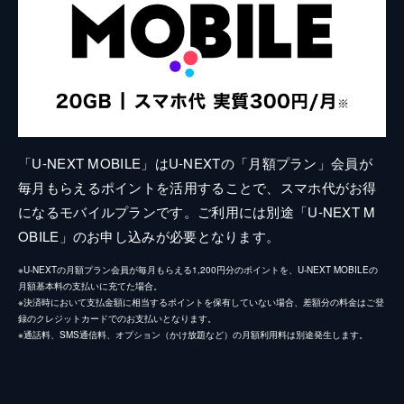
「U-NEXT MOBILE」はU-NEXTの「月額プラン」会員が
毎月もらえるポイントを活用することで、スマホ代がお得
になるモバイルプランです。ご利用には別途「U-NEXT M
OBILE」のお申し込みが必要となります。
※U-NEXTの月額プラン会員が毎月もらえる1,200円分のポイントを、U-NEXT MOBILEの
月額基本料の支払いに充てた場合。
※決済時において支払金額に相当するポイントを保有していない場合、差額分の料金はご登
録のクレジットカードでのお支払いとなります。
※通話料、SMS通信料、オプション（かけ放題など）の月額利用料は別途発生します。