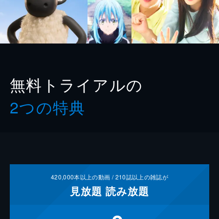
無料トライアルの
2つの特典
420,000
本以上の動画 /
210
誌以上の雑誌が
見放題
読み放題