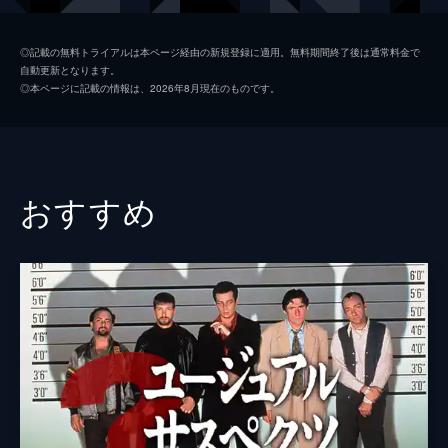
シャロン・テート
マーゴット・ロビー
◎記載の無料トライアルは本ページ経由の新規登録に適用。無料期間終了後は通常料金で
自動更新となります。
ジェイ・セブリング
エミール・ハーシュ
◎本ページに記載の情報は、2026年8月現在のものです。
プッシーキャット
マーガレット・クアリー
ジェームズ・ステイシー
ティモシー・オリファント
テックス・ワトソン
オースティン・バトラー
おすすめ
スクィーキー
ダコタ・ファニング
ジョージ・スパーン
ブルース・ダーン
マーヴィン・シュワーズ
アル・パチーノ
トルーディ・フレイザー
ジュリア・バターズ
ブルース・リー
マイク・モー
スティーヴ・マックィーン
ダミアン・ルイス