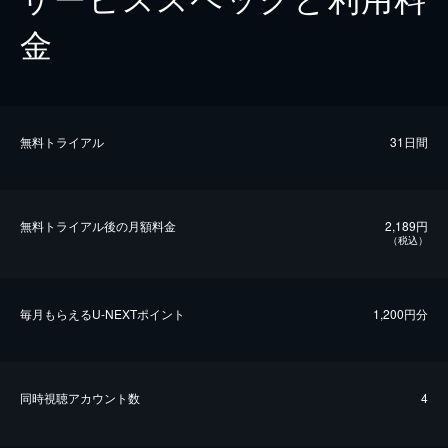
金
無料トライアル
31日間
無料トライアル後の⽉額料金
2,189円
（税込）
毎⽉もらえるU-NEXTポイント
1,200円分
同時視聴アカウント数
4