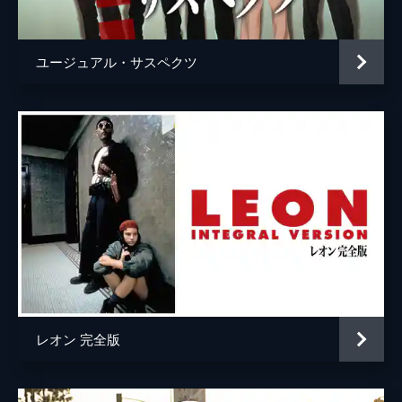
ウェイン・モウンダー
ルーク・ペリー
チャールズ・マンソン
デイモン・ヘリマン
ユージュアル・サスペクツ
フランチェスカ・カプッチ
ロレンツァ・イッツォ
サム・ワナメイカー
ニコラス・ハモンド
サマンサ・ロビンソン
コスタ・ローニン
マディセン・ベイティ
ジェームズ・ランドリー・エベール
シドニー・スウィーニー
ハーリー・クィン・スミス
レオン 完全版
スクート・マクネイリー
ジプシー
レナ・ダナム