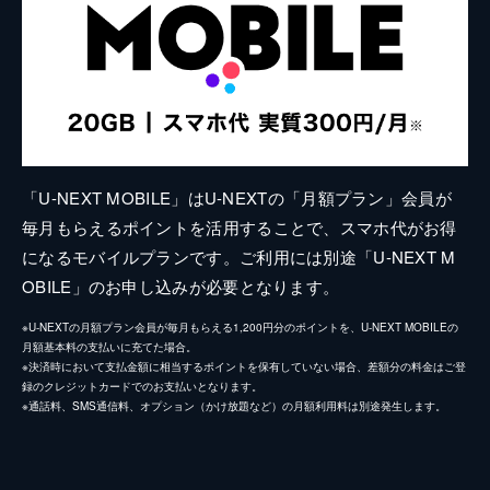
「U-NEXT MOBILE」はU-NEXTの「月額プラン」会員が
毎月もらえるポイントを活用することで、スマホ代がお得
になるモバイルプランです。ご利用には別途「U-NEXT M
OBILE」のお申し込みが必要となります。
※U-NEXTの月額プラン会員が毎月もらえる1,200円分のポイントを、U-NEXT MOBILEの
月額基本料の支払いに充てた場合。
※決済時において支払金額に相当するポイントを保有していない場合、差額分の料金はご登
録のクレジットカードでのお支払いとなります。
※通話料、SMS通信料、オプション（かけ放題など）の月額利用料は別途発生します。