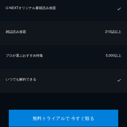
U-NEXTオリジナル書籍読み放題
雑誌読み放題
210誌以上
プロが選ぶおすすめ特集
5,000以上
いつでも解約できる
無料トライアルで 今すぐ観る