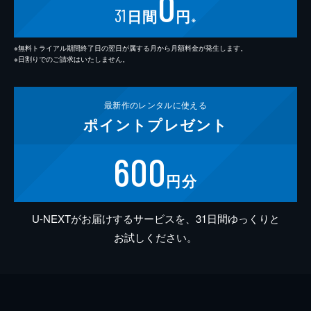
0
31
日間
円
※
※無料トライアル期間終了日の翌日が属する月から月額料金が発生します。
※日割りでのご請求はいたしません。
最新作の
レンタルに使える
ポイント
プレゼント
600
円分
U-NEXTがお届けするサービスを、31日間ゆっくりと
お試しください。