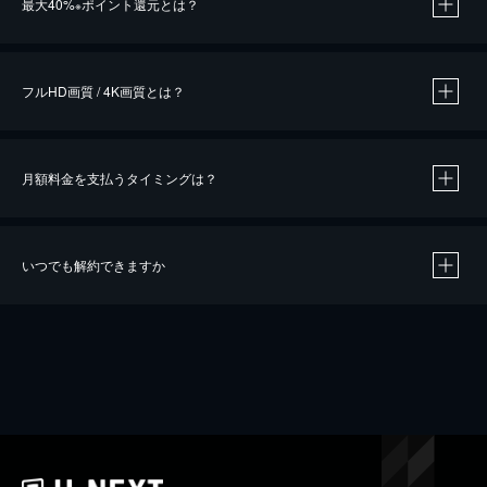
最大40%
ポイント還元とは？
※
※
作品によって必要なポイントが異なります。
フルHD画質 / 4K画質とは？
月額料金を支払うタイミングは？
※
40％ポイント還元の対象は、クレジットカード決済による作品の購入 / レンタルです。
※
iOSアプリのUコイン決済による作品の購入 / レンタルは、20％のポイント還元です。
※
還元の対象外となる決済方法や商品があります。くわしくは
こちら
をご確認ください。
いつでも解約できますか
こちら