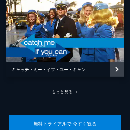
ラモン・フランコ
クリフトン・コリンズ・Ｊｒ
ドリーマ・ウォーカー
ルーマー・ウィリス
レベッカ・ゲイハート
スペンサー・ギャレット
キャッチ・ミー・イフ・ユー・キャン
ランディ
カート・ラッセル
ジャネット
ゾーイ・ベル
もっと見る
＋
マイケル・マドセン
ジェームズ・レマー
マヤ・ホーク
無料トライアルで 今すぐ観る
マイキー・マディソン