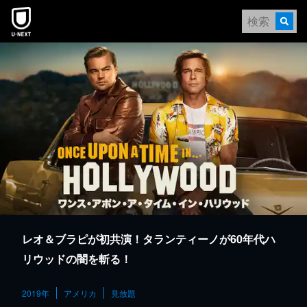
本文へスキップ
レオ＆ブラピが初共演！タランティーノが60年代ハ
リウッドの闇を斬る！
2019年
アメリカ
見放題