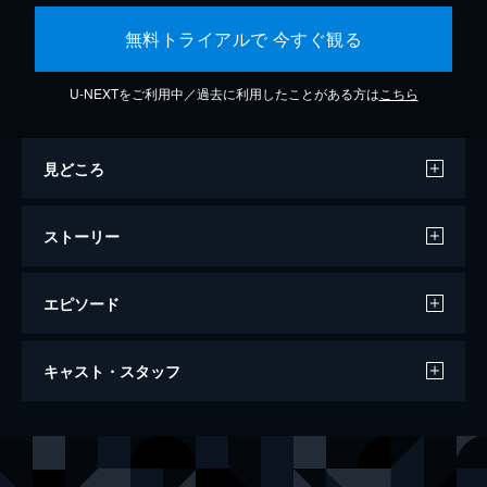
無料トライアルで 今すぐ観る
U-NEXTをご利用中／過去に利用したことがある方は
こちら
見どころ
ストーリー
エピソード
ワンス・アポン・ア・タイム・イン・ハリ
キャスト・スタッフ
ウッド
161分
出演
リック・ダルトン
レオナルド・ディカプリオ
クリフ・ブース
ブラッド・ピット