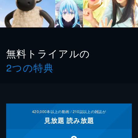
無料トライアルの
2つの特典
420,000
本以上の動画 /
210
誌以上の雑誌が
見放題
読み放題