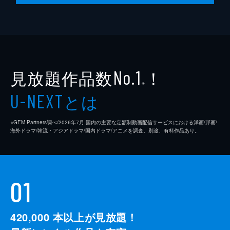
監督
クエンティン・タランティーノ
脚本
クエンティン・タランティーノ
製作
デヴィッド・ハイマン
見放題作品数
！
シャノン・マッキントッシュ
No.1
※
クエンティン・タランティーノ
とは
U-NEXT
※GEM Partners調べ/2026年7⽉ 国内の主要な定額制動画配信サービスにおける洋画/邦画/
海外ドラマ/韓流・アジアドラマ/国内ドラマ/アニメを調査。別途、有料作品あり。
01
420,000
本以上が見放題！