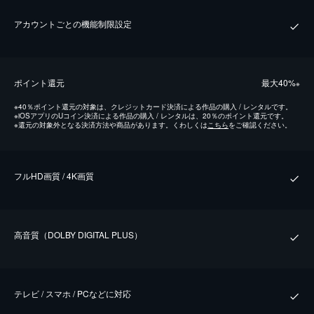
アカウントごとの機能制限設定
ポイント還元
最⼤40%
※
※
40％ポイント還元の対象は、クレジットカード決済による作品の購入 / レンタルです。
※
iOSアプリのUコイン決済による作品の購入 / レンタルは、20％のポイント還元です。
※
還元の対象外となる決済方法や商品があります。くわしくは
こちら
をご確認ください。
フルHD画質 / 4K画質
⾼⾳質（DOLBY DIGITAL PLUS）
テレビ / スマホ / PCなどに対応