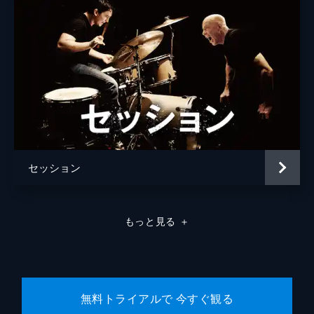
ラモン・フランコ
クリフトン・コリンズ・Ｊｒ
ドリーマ・ウォーカー
ルーマー・ウィリス
レベッカ・ゲイハート
スペンサー・ギャレット
セッション
ランディ
カート・ラッセル
ジャネット
ゾーイ・ベル
もっと見る
＋
マイケル・マドセン
ジェームズ・レマー
マヤ・ホーク
無料トライアルで 今すぐ観る
マイキー・マディソン