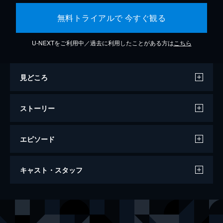
無料トライアルで 今すぐ観る
U-NEXTをご利用中／過去に利用したことがある方は
こちら
見どころ
ストーリー
エピソード
ワンス・アポン・ア・タイム・イン・ハリ
キャスト・スタッフ
ウッド
161分
出演
リック・ダルトン
レオナルド・ディカプリオ
クリフ・ブース
ブラッド・ピット