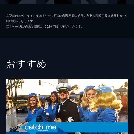
シャロン・テート
マーゴット・ロビー
◎記載の無料トライアルは本ページ経由の新規登録に適用。無料期間終了後は通常料金で
自動更新となります。
ジェイ・セブリング
エミール・ハーシュ
◎本ページに記載の情報は、2026年8月現在のものです。
プッシーキャット
マーガレット・クアリー
ジェームズ・ステイシー
ティモシー・オリファント
テックス・ワトソン
オースティン・バトラー
おすすめ
スクィーキー
ダコタ・ファニング
ジョージ・スパーン
ブルース・ダーン
マーヴィン・シュワーズ
アル・パチーノ
トルーディ・フレイザー
ジュリア・バターズ
ブルース・リー
マイク・モー
スティーヴ・マックィーン
ダミアン・ルイス