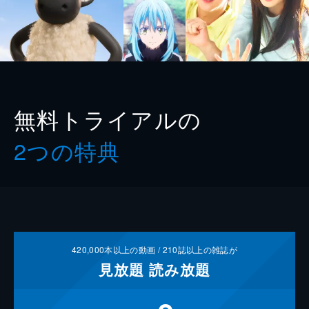
無料トライアルの
2つの特典
420,000
本以上の動画 /
210
誌以上の雑誌が
見放題
読み放題