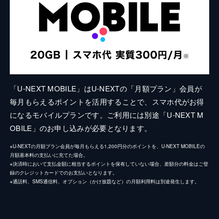
「U-NEXT MOBILE」はU-NEXTの「月額プラン」会員が
毎月もらえるポイントを活用することで、スマホ代がお得
になるモバイルプランです。ご利用には別途「U-NEXT M
OBILE」のお申し込みが必要となります。
※U-NEXTの月額プラン会員が毎月もらえる1,200円分のポイントを、U-NEXT MOBILEの
月額基本料の支払いに充てた場合。
※決済時において支払金額に相当するポイントを保有していない場合、差額分の料金はご登
録のクレジットカードでのお支払いとなります。
※通話料、SMS通信料、オプション（かけ放題など）の月額利用料は別途発生します。