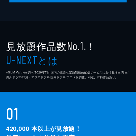
監督
クエンティン・タランティーノ
脚本
クエンティン・タランティーノ
製作
デヴィッド・ハイマン
見放題作品数
！
シャノン・マッキントッシュ
No.1
※
クエンティン・タランティーノ
とは
U-NEXT
※GEM Partners調べ/2026年7⽉ 国内の主要な定額制動画配信サービスにおける洋画/邦画/
海外ドラマ/韓流・アジアドラマ/国内ドラマ/アニメを調査。別途、有料作品あり。
01
420,000
本以上が見放題！