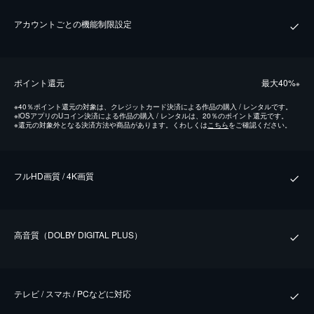
アカウントごとの機能制限設定
ポイント還元
最⼤40%
※
※
40％ポイント還元の対象は、クレジットカード決済による作品の購入 / レンタルです。
※
iOSアプリのUコイン決済による作品の購入 / レンタルは、20％のポイント還元です。
※
還元の対象外となる決済方法や商品があります。くわしくは
こちら
をご確認ください。
フルHD画質 / 4K画質
⾼⾳質（DOLBY DIGITAL PLUS）
テレビ / スマホ / PCなどに対応