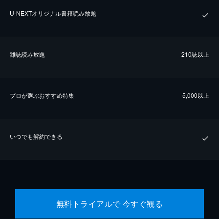
U-NEXTオリジナル書籍読み放題
雑誌読み放題
210誌以上
プロが選ぶおすすめ特集
5,000以上
いつでも解約できる
無料トライアルで 今すぐ観る