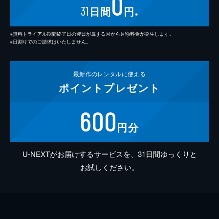
0
31
日間
円
※
※無料トライアル期間終了日の翌日が属する月から月額料金が発生します。
※日割りでのご請求はいたしません。
最新作の
レンタルに使える
ポイント
プレゼント
600
円分
U-NEXTがお届けするサービスを、31日間ゆっくりと
お試しください。