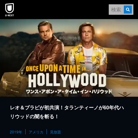
本文へスキップ
レオ＆ブラピが初共演！タランティーノが60年代ハ
リウッドの闇を斬る！
2019年
アメリカ
見放題