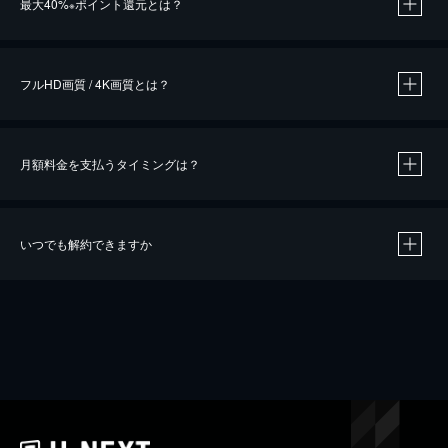
最大40%
ポイント還元とは？
※
※
作品によって必要なポイントが異なります。
フルHD画質 / 4K画質とは？
月額料金を支払うタイミングは？
※
40％ポイント還元の対象は、クレジットカード決済による作品の購入 / レンタルです。
※
iOSアプリのUコイン決済による作品の購入 / レンタルは、20％のポイント還元です。
※
還元の対象外となる決済方法や商品があります。くわしくは
こちら
をご確認ください。
いつでも解約できますか
こちら