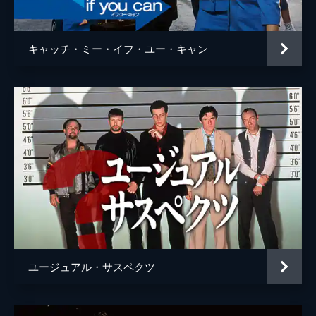
ウェイン・モウンダー
ルーク・ペリー
チャールズ・マンソン
デイモン・ヘリマン
キャッチ・ミー・イフ・ユー・キャン
フランチェスカ・カプッチ
ロレンツァ・イッツォ
サム・ワナメイカー
ニコラス・ハモンド
サマンサ・ロビンソン
コスタ・ローニン
マディセン・ベイティ
ジェームズ・ランドリー・エベール
シドニー・スウィーニー
ハーリー・クィン・スミス
ユージュアル・サスペクツ
スクート・マクネイリー
ジプシー
レナ・ダナム