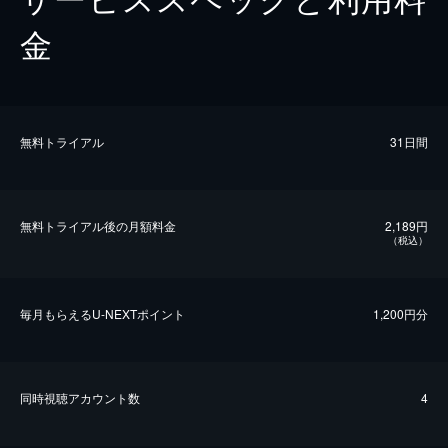
金
無料トライアル
31日間
無料トライアル後の⽉額料金
2,189円
（税込）
毎⽉もらえるU-NEXTポイント
1,200円分
同時視聴アカウント数
4