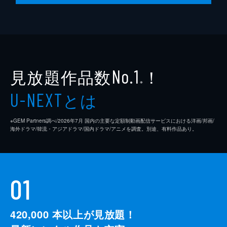
監督
クエンティン・タランティーノ
脚本
クエンティン・タランティーノ
製作
デヴィッド・ハイマン
見放題作品数
！
シャノン・マッキントッシュ
No.1
※
クエンティン・タランティーノ
とは
U-NEXT
※GEM Partners調べ/2026年7⽉ 国内の主要な定額制動画配信サービスにおける洋画/邦画/
海外ドラマ/韓流・アジアドラマ/国内ドラマ/アニメを調査。別途、有料作品あり。
01
420,000
本以上が見放題！