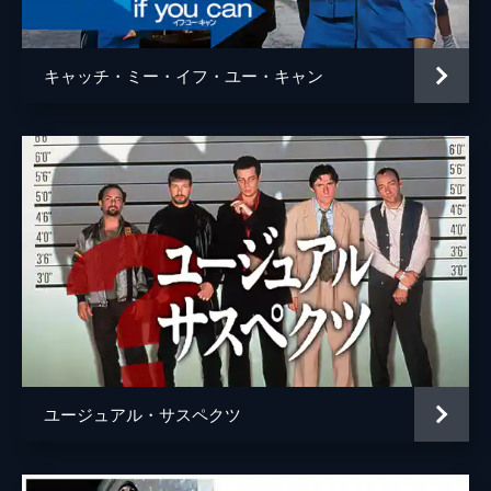
ウェイン・モウンダー
ルーク・ペリー
チャールズ・マンソン
デイモン・ヘリマン
キャッチ・ミー・イフ・ユー・キャン
フランチェスカ・カプッチ
ロレンツァ・イッツォ
サム・ワナメイカー
ニコラス・ハモンド
サマンサ・ロビンソン
コスタ・ローニン
マディセン・ベイティ
ジェームズ・ランドリー・エベール
シドニー・スウィーニー
ハーリー・クィン・スミス
ユージュアル・サスペクツ
スクート・マクネイリー
ジプシー
レナ・ダナム