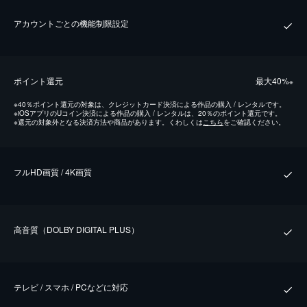
アカウントごとの機能制限設定
ポイント還元
最⼤40%
※
※
40％ポイント還元の対象は、クレジットカード決済による作品の購入 / レンタルです。
※
iOSアプリのUコイン決済による作品の購入 / レンタルは、20％のポイント還元です。
※
還元の対象外となる決済方法や商品があります。くわしくは
こちら
をご確認ください。
フルHD画質 / 4K画質
⾼⾳質（DOLBY DIGITAL PLUS）
テレビ / スマホ / PCなどに対応