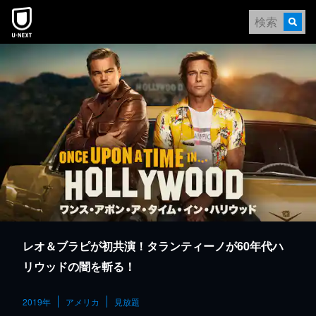
本文へスキップ
レオ＆ブラピが初共演！タランティーノが60年代ハ
リウッドの闇を斬る！
2019年
アメリカ
見放題