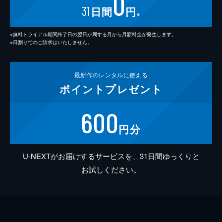
0
31
日間
円
※
※無料トライアル期間終了日の翌日が属する月から月額料金が発生します。
※日割りでのご請求はいたしません。
最新作の
レンタルに使える
ポイント
プレゼント
600
円分
U-NEXTがお届けするサービスを、31日間ゆっくりと
お試しください。