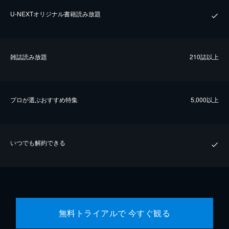
U-NEXTオリジナル書籍読み放題
雑誌読み放題
210誌以上
プロが選ぶおすすめ特集
5,000以上
いつでも解約できる
無料トライアルで 今すぐ観る