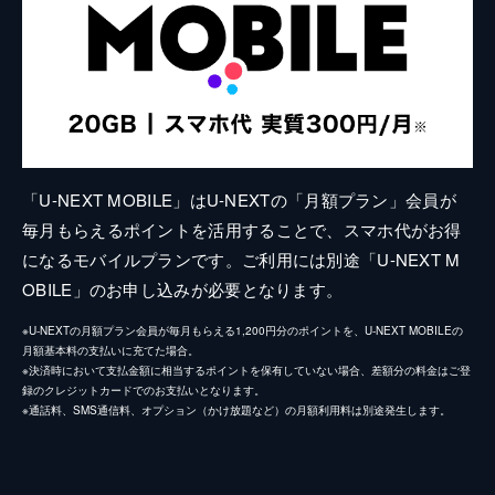
「U-NEXT MOBILE」はU-NEXTの「月額プラン」会員が
毎月もらえるポイントを活用することで、スマホ代がお得
になるモバイルプランです。ご利用には別途「U-NEXT M
OBILE」のお申し込みが必要となります。
※U-NEXTの月額プラン会員が毎月もらえる1,200円分のポイントを、U-NEXT MOBILEの
月額基本料の支払いに充てた場合。
※決済時において支払金額に相当するポイントを保有していない場合、差額分の料金はご登
録のクレジットカードでのお支払いとなります。
※通話料、SMS通信料、オプション（かけ放題など）の月額利用料は別途発生します。