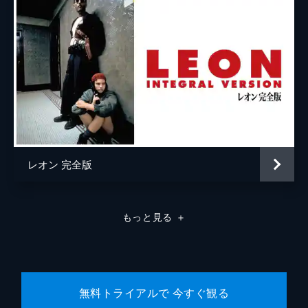
ラモン・フランコ
クリフトン・コリンズ・Ｊｒ
ドリーマ・ウォーカー
ルーマー・ウィリス
レベッカ・ゲイハート
スペンサー・ギャレット
レオン 完全版
ランディ
カート・ラッセル
ジャネット
ゾーイ・ベル
もっと見る
＋
マイケル・マドセン
ジェームズ・レマー
マヤ・ホーク
無料トライアルで 今すぐ観る
マイキー・マディソン