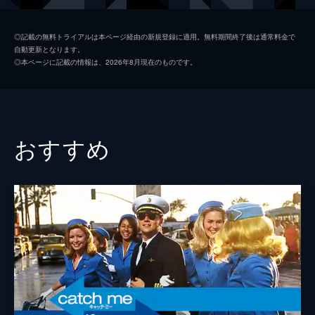
シャロン・テート
マーゴット・ロビー
◎記載の無料トライアルは本ページ経由の新規登録に適用。無料期間終了後は通常料金で
自動更新となります。
ジェイ・セブリング
エミール・ハーシュ
◎本ページに記載の情報は、2026年8月現在のものです。
プッシーキャット
マーガレット・クアリー
ジェームズ・ステイシー
ティモシー・オリファント
テックス・ワトソン
オースティン・バトラー
おすすめ
スクィーキー
ダコタ・ファニング
ジョージ・スパーン
ブルース・ダーン
マーヴィン・シュワーズ
アル・パチーノ
トルーディ・フレイザー
ジュリア・バターズ
ブルース・リー
マイク・モー
スティーヴ・マックィーン
ダミアン・ルイス