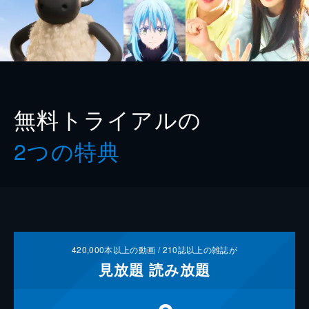
無料トライアルの
2つの特典
420,000
本以上の動画 /
210
誌以上の雑誌が
見放題
読み放題