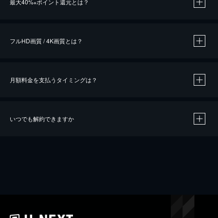
最大40%
ポイント還元とは？
※
※
作品によって必要なポイントが異なります。
フルHD画質 / 4K画質とは？
月額料金を支払うタイミングは？
※
40％ポイント還元の対象は、クレジットカード決済による作品の購入 / レンタルです。
※
iOSアプリのUコイン決済による作品の購入 / レンタルは、20％のポイント還元です。
※
還元の対象外となる決済方法や商品があります。くわしくは
こちら
をご確認ください。
いつでも解約できますか
こちら