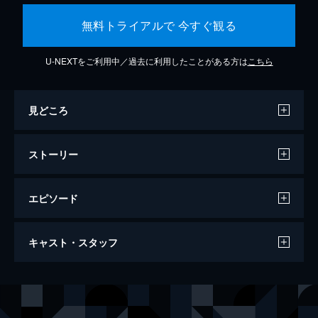
無料トライアルで 今すぐ観る
U-NEXTをご利用中／過去に利用したことがある方は
こちら
見どころ
ストーリー
エピソード
ワンス・アポン・ア・タイム・イン・ハリ
キャスト・スタッフ
ウッド
161分
出演
リック・ダルトン
レオナルド・ディカプリオ
クリフ・ブース
ブラッド・ピット