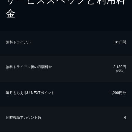
金
無料トライアル
31日間
無料トライアル後の⽉額料金
2,189円
（税込）
毎⽉もらえるU-NEXTポイント
1,200円分
同時視聴アカウント数
4