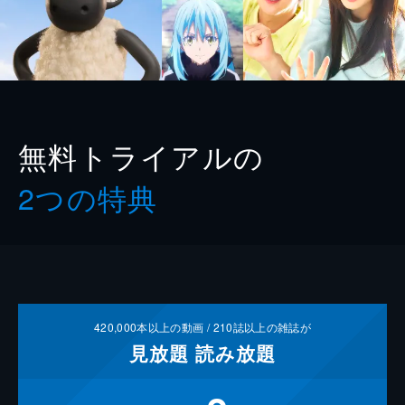
無料トライアルの
2つの特典
420,000
本以上の動画 /
210
誌以上の雑誌が
見放題
読み放題