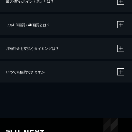
最大40%
ポイント還元とは？
※
※
作品によって必要なポイントが異なります。
フルHD画質 / 4K画質とは？
月額料金を支払うタイミングは？
※
40％ポイント還元の対象は、クレジットカード決済による作品の購入 / レンタルです。
※
iOSアプリのUコイン決済による作品の購入 / レンタルは、20％のポイント還元です。
※
還元の対象外となる決済方法や商品があります。くわしくは
こちら
をご確認ください。
いつでも解約できますか
こちら