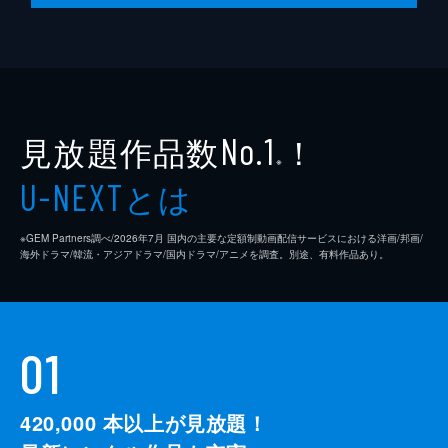
監督
クエンティン・タランティーノ
脚本
クエンティン・タランティーノ
製作
デヴィッド・ハイマン
見放題作品数
！
シャノン・マッキントッシュ
No.1
※
クエンティン・タランティーノ
とは
U-NEXT
※GEM Partners調べ/2026年7⽉ 国内の主要な定額制動画配信サービスにおける洋画/邦画/
海外ドラマ/韓流・アジアドラマ/国内ドラマ/アニメを調査。別途、有料作品あり。
01
420,000
本以上が見放題！