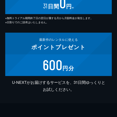
0
31
日間
円
※
※無料トライアル期間終了日の翌日が属する月から月額料金が発生します。
※日割りでのご請求はいたしません。
最新作の
レンタルに使える
ポイント
プレゼント
600
円分
U-NEXTがお届けするサービスを、31日間ゆっくりと
お試しください。