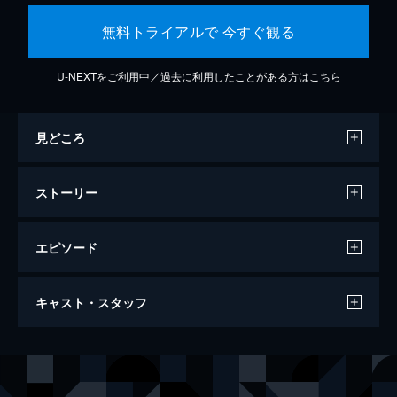
無料トライアルで 今すぐ観る
U-NEXTをご利用中／過去に利用したことがある方は
こちら
見どころ
ストーリー
エピソード
ワンス・アポン・ア・タイム・イン・ハリ
キャスト・スタッフ
ウッド
161分
出演
リック・ダルトン
レオナルド・ディカプリオ
クリフ・ブース
ブラッド・ピット