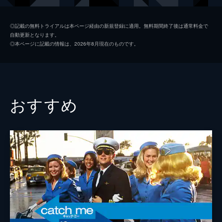
シャロン・テート
マーゴット・ロビー
◎記載の無料トライアルは本ページ経由の新規登録に適用。無料期間終了後は通常料金で
自動更新となります。
ジェイ・セブリング
エミール・ハーシュ
◎本ページに記載の情報は、2026年8月現在のものです。
プッシーキャット
マーガレット・クアリー
ジェームズ・ステイシー
ティモシー・オリファント
テックス・ワトソン
オースティン・バトラー
おすすめ
スクィーキー
ダコタ・ファニング
ジョージ・スパーン
ブルース・ダーン
マーヴィン・シュワーズ
アル・パチーノ
トルーディ・フレイザー
ジュリア・バターズ
ブルース・リー
マイク・モー
スティーヴ・マックィーン
ダミアン・ルイス