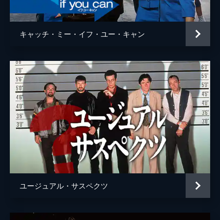
ウェイン・モウンダー
ルーク・ペリー
チャールズ・マンソン
デイモン・ヘリマン
キャッチ・ミー・イフ・ユー・キャン
フランチェスカ・カプッチ
ロレンツァ・イッツォ
サム・ワナメイカー
ニコラス・ハモンド
サマンサ・ロビンソン
コスタ・ローニン
マディセン・ベイティ
ジェームズ・ランドリー・エベール
シドニー・スウィーニー
ハーリー・クィン・スミス
ユージュアル・サスペクツ
スクート・マクネイリー
ジプシー
レナ・ダナム