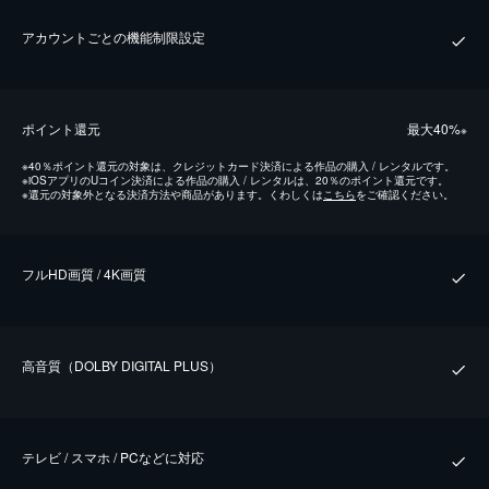
アカウントごとの機能制限設定
ポイント還元
最⼤40%
※
※
40％ポイント還元の対象は、クレジットカード決済による作品の購入 / レンタルです。
※
iOSアプリのUコイン決済による作品の購入 / レンタルは、20％のポイント還元です。
※
還元の対象外となる決済方法や商品があります。くわしくは
こちら
をご確認ください。
フルHD画質 / 4K画質
⾼⾳質（DOLBY DIGITAL PLUS）
テレビ / スマホ / PCなどに対応