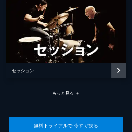
ラモン・フランコ
クリフトン・コリンズ・Ｊｒ
ドリーマ・ウォーカー
ルーマー・ウィリス
レベッカ・ゲイハート
スペンサー・ギャレット
セッション
ランディ
カート・ラッセル
ジャネット
ゾーイ・ベル
もっと見る
＋
マイケル・マドセン
ジェームズ・レマー
マヤ・ホーク
無料トライアルで 今すぐ観る
マイキー・マディソン