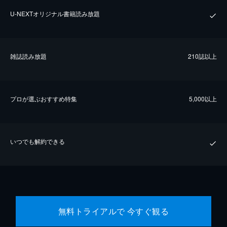
U-NEXTオリジナル書籍読み放題
雑誌読み放題
210誌以上
プロが選ぶおすすめ特集
5,000以上
いつでも解約できる
無料トライアルで 今すぐ観る