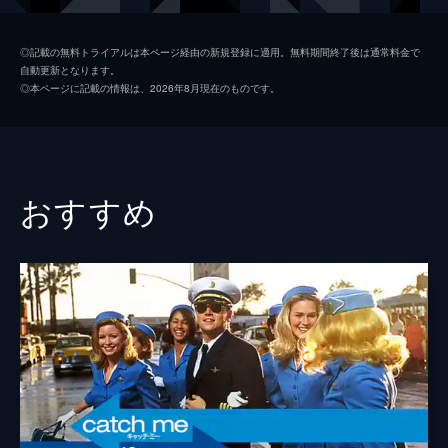
シャロン・テート
マーゴット・ロビー
◎記載の無料トライアルは本ページ経由の新規登録に適用。無料期間終了後は通常料金で
自動更新となります。
ジェイ・セブリング
エミール・ハーシュ
◎本ページに記載の情報は、2026年8月現在のものです。
プッシーキャット
マーガレット・クアリー
ジェームズ・ステイシー
ティモシー・オリファント
テックス・ワトソン
オースティン・バトラー
おすすめ
スクィーキー
ダコタ・ファニング
ジョージ・スパーン
ブルース・ダーン
マーヴィン・シュワーズ
アル・パチーノ
トルーディ・フレイザー
ジュリア・バターズ
ブルース・リー
マイク・モー
スティーヴ・マックィーン
ダミアン・ルイス