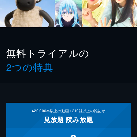
無料トライアルの
2つの特典
420,000
本以上の動画 /
210
誌以上の雑誌が
見放題
読み放題