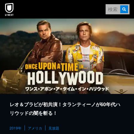
本文へスキップ
レオ＆ブラピが初共演！タランティーノが60年代ハ
リウッドの闇を斬る！
2019年
アメリカ
見放題