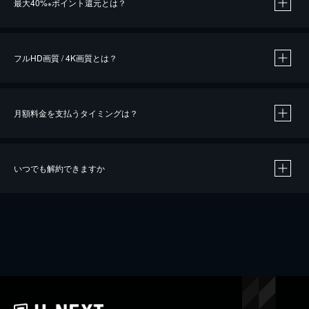
最大40%
ポイント還元とは？
※
※
作品によって必要なポイントが異なります。
フルHD画質 / 4K画質とは？
月額料金を支払うタイミングは？
※
40％ポイント還元の対象は、クレジットカード決済による作品の購入 / レンタルです。
※
iOSアプリのUコイン決済による作品の購入 / レンタルは、20％のポイント還元です。
※
還元の対象外となる決済方法や商品があります。くわしくは
こちら
をご確認ください。
いつでも解約できますか
こちら