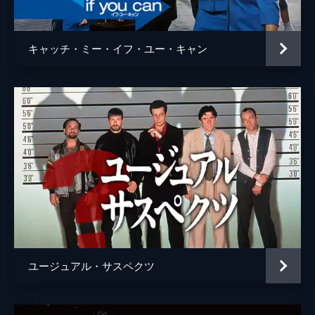
ウェイン・モウンダー
ルーク・ペリー
チャールズ・マンソン
デイモン・ヘリマン
キャッチ・ミー・イフ・ユー・キャン
フランチェスカ・カプッチ
ロレンツァ・イッツォ
サム・ワナメイカー
ニコラス・ハモンド
サマンサ・ロビンソン
コスタ・ローニン
マディセン・ベイティ
ジェームズ・ランドリー・エベール
シドニー・スウィーニー
ハーリー・クィン・スミス
ユージュアル・サスペクツ
スクート・マクネイリー
ジプシー
レナ・ダナム