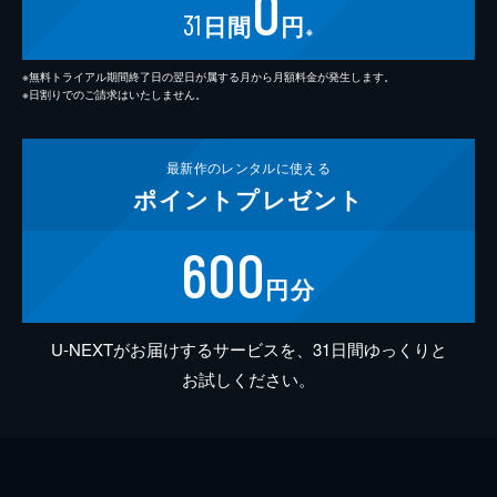
0
31
日間
円
※
※無料トライアル期間終了日の翌日が属する月から月額料金が発生します。
※日割りでのご請求はいたしません。
最新作の
レンタルに使える
ポイント
プレゼント
600
円分
U-NEXTがお届けするサービスを、31日間ゆっくりと
お試しください。