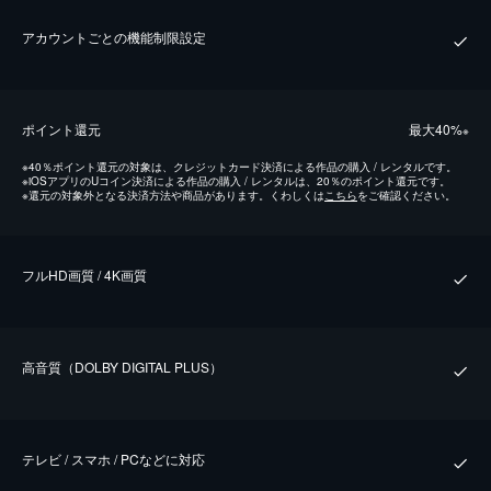
アカウントごとの機能制限設定
ポイント還元
最⼤40%
※
※
40％ポイント還元の対象は、クレジットカード決済による作品の購入 / レンタルです。
※
iOSアプリのUコイン決済による作品の購入 / レンタルは、20％のポイント還元です。
※
還元の対象外となる決済方法や商品があります。くわしくは
こちら
をご確認ください。
フルHD画質 / 4K画質
⾼⾳質（DOLBY DIGITAL PLUS）
テレビ / スマホ / PCなどに対応