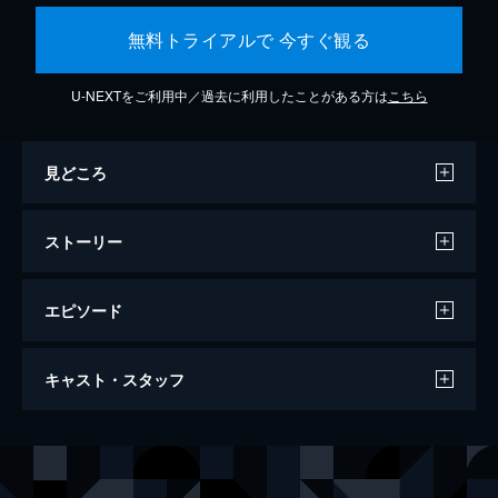
無料トライアルで 今すぐ観る
U-NEXTをご利用中／過去に利用したことがある方は
こちら
見どころ
ストーリー
エピソード
ワンス・アポン・ア・タイム・イン・ハリ
キャスト・スタッフ
ウッド
161分
出演
リック・ダルトン
レオナルド・ディカプリオ
クリフ・ブース
ブラッド・ピット