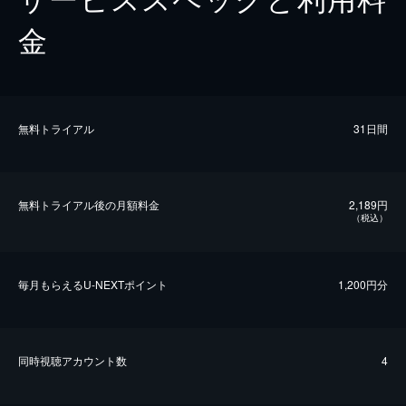
金
無料トライアル
31日間
無料トライアル後の⽉額料金
2,189円
（税込）
毎⽉もらえるU-NEXTポイント
1,200円分
同時視聴アカウント数
4