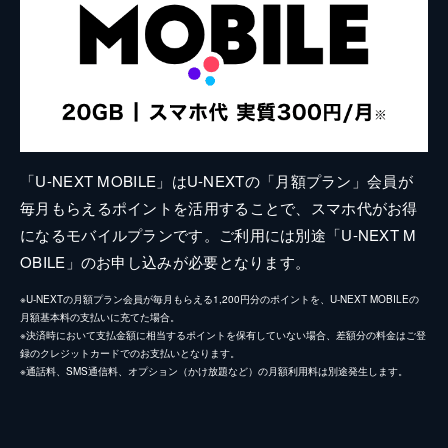
「U-NEXT MOBILE」はU-NEXTの「月額プラン」会員が
毎月もらえるポイントを活用することで、スマホ代がお得
になるモバイルプランです。ご利用には別途「U-NEXT M
OBILE」のお申し込みが必要となります。
※U-NEXTの月額プラン会員が毎月もらえる1,200円分のポイントを、U-NEXT MOBILEの
月額基本料の支払いに充てた場合。
※決済時において支払金額に相当するポイントを保有していない場合、差額分の料金はご登
録のクレジットカードでのお支払いとなります。
※通話料、SMS通信料、オプション（かけ放題など）の月額利用料は別途発生します。