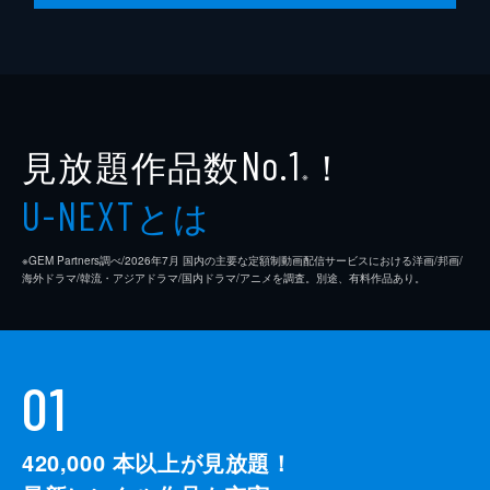
監督
クエンティン・タランティーノ
脚本
クエンティン・タランティーノ
製作
デヴィッド・ハイマン
見放題作品数
！
シャノン・マッキントッシュ
No.1
※
クエンティン・タランティーノ
とは
U-NEXT
※GEM Partners調べ/2026年7⽉ 国内の主要な定額制動画配信サービスにおける洋画/邦画/
海外ドラマ/韓流・アジアドラマ/国内ドラマ/アニメを調査。別途、有料作品あり。
01
420,000
本以上が見放題！