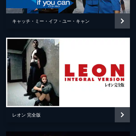
ウェイン・モウンダー
ルーク・ペリー
チャールズ・マンソン
デイモン・ヘリマン
キャッチ・ミー・イフ・ユー・キャン
フランチェスカ・カプッチ
ロレンツァ・イッツォ
サム・ワナメイカー
ニコラス・ハモンド
サマンサ・ロビンソン
コスタ・ローニン
マディセン・ベイティ
ジェームズ・ランドリー・エベール
シドニー・スウィーニー
ハーリー・クィン・スミス
レオン 完全版
スクート・マクネイリー
ジプシー
レナ・ダナム