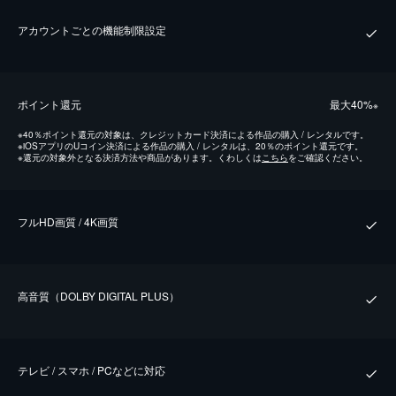
アカウントごとの機能制限設定
ポイント還元
最⼤40%
※
※
40％ポイント還元の対象は、クレジットカード決済による作品の購入 / レンタルです。
※
iOSアプリのUコイン決済による作品の購入 / レンタルは、20％のポイント還元です。
※
還元の対象外となる決済方法や商品があります。くわしくは
こちら
をご確認ください。
フルHD画質 / 4K画質
⾼⾳質（DOLBY DIGITAL PLUS）
テレビ / スマホ / PCなどに対応