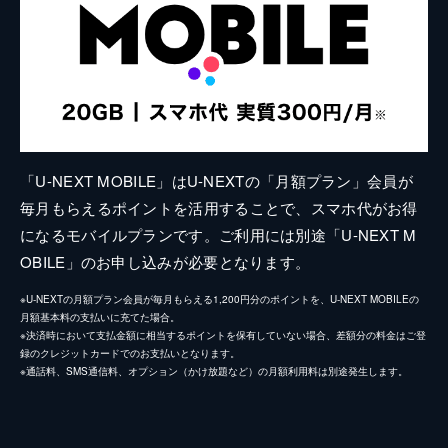
「U-NEXT MOBILE」はU-NEXTの「月額プラン」会員が
毎月もらえるポイントを活用することで、スマホ代がお得
になるモバイルプランです。ご利用には別途「U-NEXT M
OBILE」のお申し込みが必要となります。
※U-NEXTの月額プラン会員が毎月もらえる1,200円分のポイントを、U-NEXT MOBILEの
月額基本料の支払いに充てた場合。
※決済時において支払金額に相当するポイントを保有していない場合、差額分の料金はご登
録のクレジットカードでのお支払いとなります。
※通話料、SMS通信料、オプション（かけ放題など）の月額利用料は別途発生します。