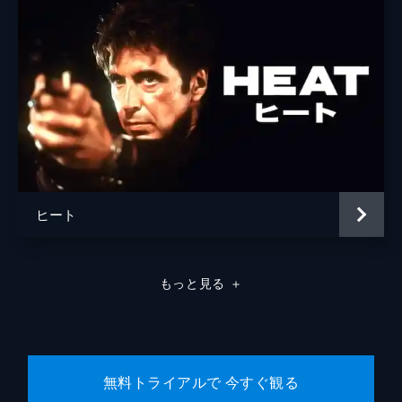
ラモン・フランコ
クリフトン・コリンズ・Ｊｒ
ドリーマ・ウォーカー
ルーマー・ウィリス
レベッカ・ゲイハート
スペンサー・ギャレット
ヒート
ランディ
カート・ラッセル
ジャネット
ゾーイ・ベル
もっと見る
＋
マイケル・マドセン
ジェームズ・レマー
マヤ・ホーク
無料トライアルで 今すぐ観る
マイキー・マディソン