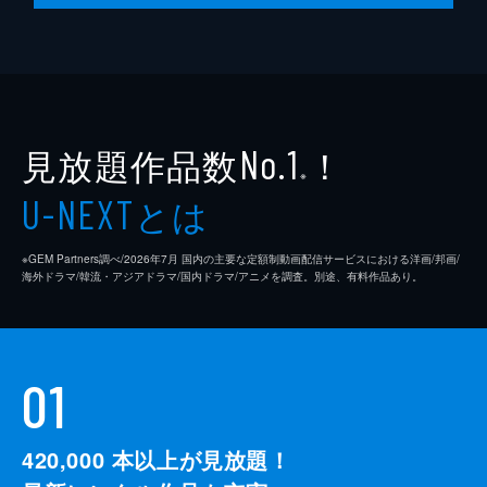
監督
クエンティン・タランティーノ
脚本
クエンティン・タランティーノ
製作
デヴィッド・ハイマン
見放題作品数
！
シャノン・マッキントッシュ
No.1
※
クエンティン・タランティーノ
とは
U-NEXT
※GEM Partners調べ/2026年7⽉ 国内の主要な定額制動画配信サービスにおける洋画/邦画/
海外ドラマ/韓流・アジアドラマ/国内ドラマ/アニメを調査。別途、有料作品あり。
01
420,000
本以上が見放題！