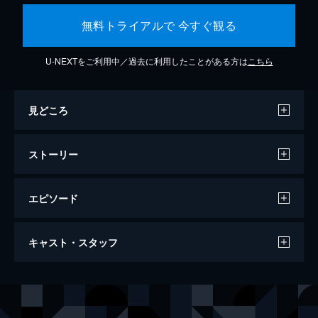
無料トライアルで 今すぐ観る
U-NEXTをご利用中／過去に利用したことがある方は
こちら
見どころ
ストーリー
エピソード
ワンス・アポン・ア・タイム・イン・ハリ
キャスト・スタッフ
ウッド
161分
出演
リック・ダルトン
レオナルド・ディカプリオ
クリフ・ブース
ブラッド・ピット