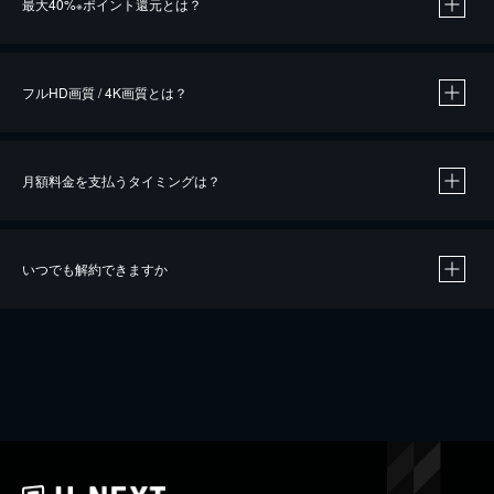
最大40%
ポイント還元とは？
※
※
作品によって必要なポイントが異なります。
フルHD画質 / 4K画質とは？
月額料金を支払うタイミングは？
※
40％ポイント還元の対象は、クレジットカード決済による作品の購入 / レンタルです。
※
iOSアプリのUコイン決済による作品の購入 / レンタルは、20％のポイント還元です。
※
還元の対象外となる決済方法や商品があります。くわしくは
こちら
をご確認ください。
いつでも解約できますか
こちら