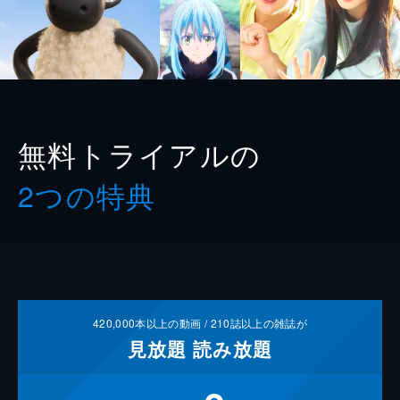
無料トライアルの
2つの特典
420,000
本以上の動画 /
210
誌以上の雑誌が
見放題
読み放題