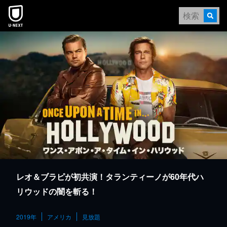
本文へスキップ
レオ＆ブラピが初共演！タランティーノが60年代ハ
リウッドの闇を斬る！
2019年
アメリカ
見放題