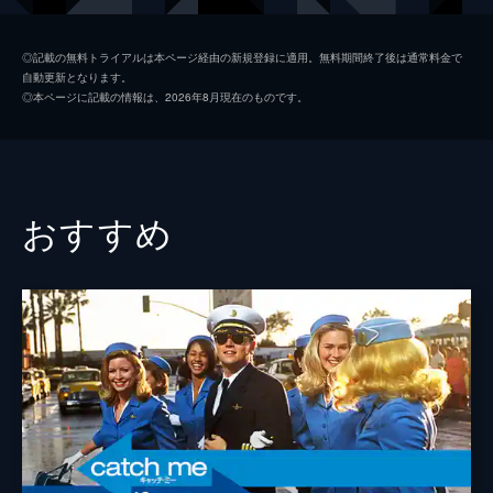
シャロン・テート
マーゴット・ロビー
◎記載の無料トライアルは本ページ経由の新規登録に適用。無料期間終了後は通常料金で
自動更新となります。
ジェイ・セブリング
エミール・ハーシュ
◎本ページに記載の情報は、2026年8月現在のものです。
プッシーキャット
マーガレット・クアリー
ジェームズ・ステイシー
ティモシー・オリファント
テックス・ワトソン
オースティン・バトラー
おすすめ
スクィーキー
ダコタ・ファニング
ジョージ・スパーン
ブルース・ダーン
マーヴィン・シュワーズ
アル・パチーノ
トルーディ・フレイザー
ジュリア・バターズ
ブルース・リー
マイク・モー
スティーヴ・マックィーン
ダミアン・ルイス