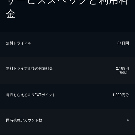
金
無料トライアル
31日間
無料トライアル後の⽉額料金
2,189円
（税込）
毎⽉もらえるU-NEXTポイント
1,200円分
同時視聴アカウント数
4