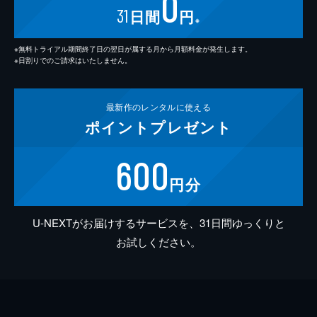
0
31
日間
円
※
※無料トライアル期間終了日の翌日が属する月から月額料金が発生します。
※日割りでのご請求はいたしません。
最新作の
レンタルに使える
ポイント
プレゼント
600
円分
U-NEXTがお届けするサービスを、31日間ゆっくりと
お試しください。