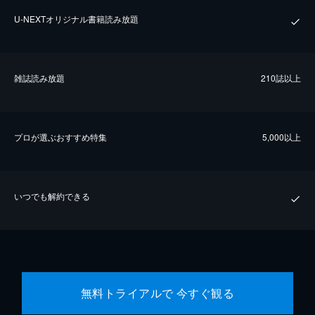
U-NEXTオリジナル書籍読み放題
雑誌読み放題
210誌以上
プロが選ぶおすすめ特集
5,000以上
いつでも解約できる
無料トライアルで 今すぐ観る