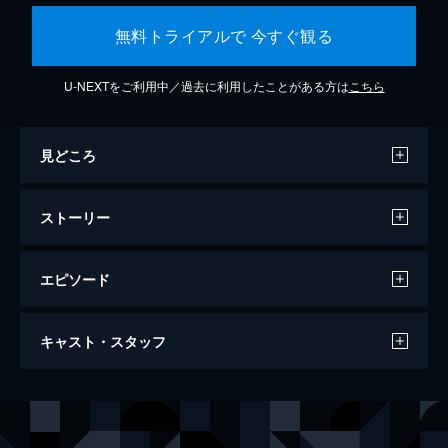
無料トライアルで 今すぐ観る
U-NEXTをご利用中／過去に利用したことがある方は
こちら
見どころ
ストーリー
エピソード
ワンス・アポン・ア・タイム・イン・ハリ
キャスト・スタッフ
ウッド
161分
出演
リック・ダルトン
レオナルド・ディカプリオ
クリフ・ブース
ブラッド・ピット