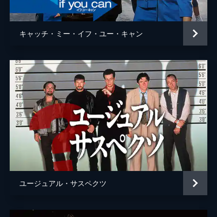
ウェイン・モウンダー
ルーク・ペリー
チャールズ・マンソン
デイモン・ヘリマン
キャッチ・ミー・イフ・ユー・キャン
フランチェスカ・カプッチ
ロレンツァ・イッツォ
サム・ワナメイカー
ニコラス・ハモンド
サマンサ・ロビンソン
コスタ・ローニン
マディセン・ベイティ
ジェームズ・ランドリー・エベール
シドニー・スウィーニー
ハーリー・クィン・スミス
ユージュアル・サスペクツ
スクート・マクネイリー
ジプシー
レナ・ダナム