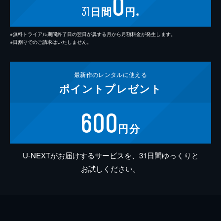
0
31
日間
円
※
※無料トライアル期間終了日の翌日が属する月から月額料金が発生します。
※日割りでのご請求はいたしません。
最新作の
レンタルに使える
ポイント
プレゼント
600
円分
U-NEXTがお届けするサービスを、31日間ゆっくりと
お試しください。