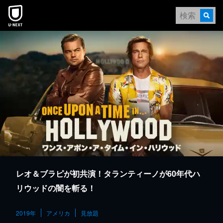
本文へスキップ
レオ＆ブラピが初共演！タランティーノが60年代ハ
リウッドの闇を斬る！
2019年
アメリカ
見放題