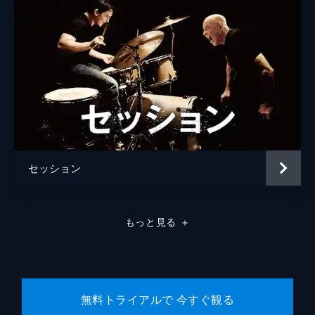
ラモン・フランコ
クリフトン・コリンズ・Ｊｒ
ドリーマ・ウォーカー
ルーマー・ウィリス
レベッカ・ゲイハート
スペンサー・ギャレット
セッション
ランディ
カート・ラッセル
ジャネット
ゾーイ・ベル
もっと見る
＋
マイケル・マドセン
ジェームズ・レマー
マヤ・ホーク
無料トライアルで 今すぐ観る
マイキー・マディソン