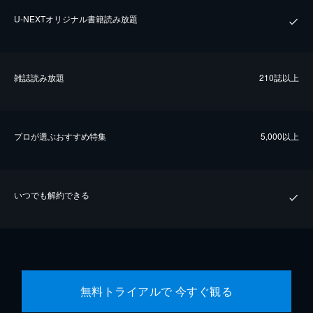
U-NEXTオリジナル書籍読み放題
雑誌読み放題
210誌以上
プロが選ぶおすすめ特集
5,000以上
いつでも解約できる
無料トライアルで 今すぐ観る