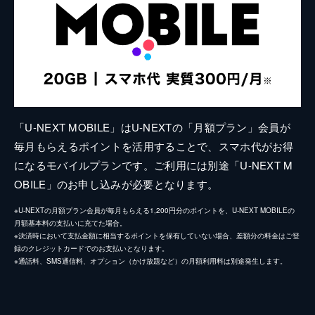
「U-NEXT MOBILE」はU-NEXTの「月額プラン」会員が
毎月もらえるポイントを活用することで、スマホ代がお得
になるモバイルプランです。ご利用には別途「U-NEXT M
OBILE」のお申し込みが必要となります。
※U-NEXTの月額プラン会員が毎月もらえる1,200円分のポイントを、U-NEXT MOBILEの
月額基本料の支払いに充てた場合。
※決済時において支払金額に相当するポイントを保有していない場合、差額分の料金はご登
録のクレジットカードでのお支払いとなります。
※通話料、SMS通信料、オプション（かけ放題など）の月額利用料は別途発生します。