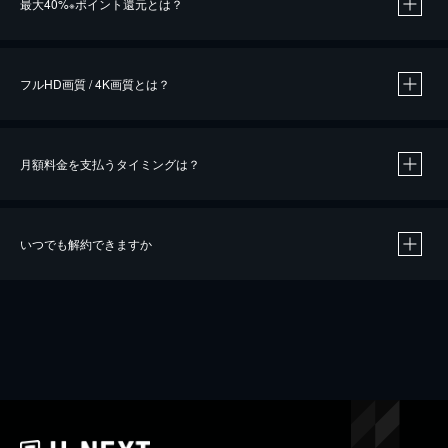
最大40%
ポイント還元とは？
※
※
作品によって必要なポイントが異なります。
フルHD画質 / 4K画質とは？
月額料金を支払うタイミングは？
※
40％ポイント還元の対象は、クレジットカード決済による作品の購入 / レンタルです。
※
iOSアプリのUコイン決済による作品の購入 / レンタルは、20％のポイント還元です。
※
還元の対象外となる決済方法や商品があります。くわしくは
こちら
をご確認ください。
いつでも解約できますか
こちら