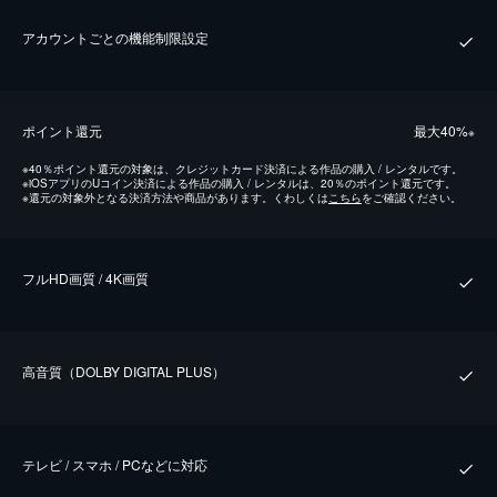
アカウントごとの機能制限設定
ポイント還元
最⼤40%
※
※
40％ポイント還元の対象は、クレジットカード決済による作品の購入 / レンタルです。
※
iOSアプリのUコイン決済による作品の購入 / レンタルは、20％のポイント還元です。
※
還元の対象外となる決済方法や商品があります。くわしくは
こちら
をご確認ください。
フルHD画質 / 4K画質
⾼⾳質（DOLBY DIGITAL PLUS）
テレビ / スマホ / PCなどに対応