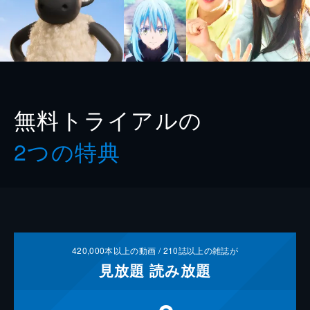
無料トライアルの
2つの特典
420,000
本以上の動画 /
210
誌以上の雑誌が
見放題
読み放題