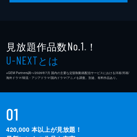
監督
クエンティン・タランティーノ
脚本
クエンティン・タランティーノ
製作
デヴィッド・ハイマン
見放題作品数
！
シャノン・マッキントッシュ
No.1
※
クエンティン・タランティーノ
とは
U-NEXT
※GEM Partners調べ/2026年7⽉ 国内の主要な定額制動画配信サービスにおける洋画/邦画/
海外ドラマ/韓流・アジアドラマ/国内ドラマ/アニメを調査。別途、有料作品あり。
01
420,000
本以上が見放題！