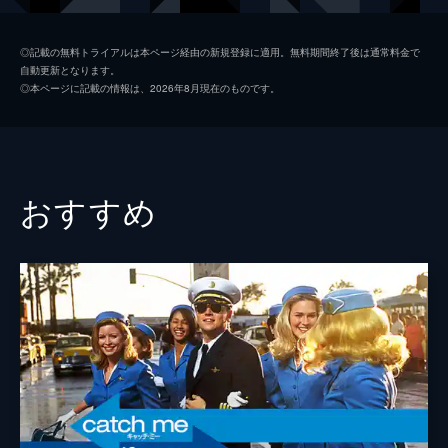
シャロン・テート
マーゴット・ロビー
◎記載の無料トライアルは本ページ経由の新規登録に適用。無料期間終了後は通常料金で
自動更新となります。
ジェイ・セブリング
エミール・ハーシュ
◎本ページに記載の情報は、2026年8月現在のものです。
プッシーキャット
マーガレット・クアリー
ジェームズ・ステイシー
ティモシー・オリファント
テックス・ワトソン
オースティン・バトラー
おすすめ
スクィーキー
ダコタ・ファニング
ジョージ・スパーン
ブルース・ダーン
マーヴィン・シュワーズ
アル・パチーノ
トルーディ・フレイザー
ジュリア・バターズ
ブルース・リー
マイク・モー
スティーヴ・マックィーン
ダミアン・ルイス