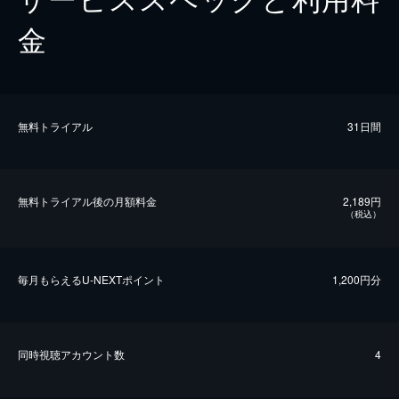
金
無料トライアル
31日間
無料トライアル後の⽉額料金
2,189円
（税込）
毎⽉もらえるU-NEXTポイント
1,200円分
同時視聴アカウント数
4