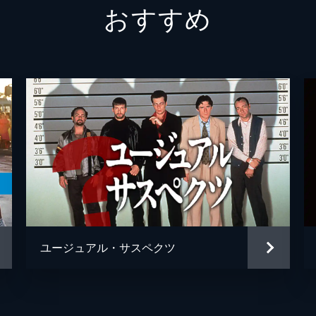
おすすめ
テックス・ワトソン
オース
スクィーキー
ダコタ
ジョージ・スパーン
ブルー
マーヴィン・シュワーズ
アル・
トルーディ・フレイザー
ジュリ
ブルース・リー
マイク
スティーヴ・マックィーン
ダミア
ユージュアル・サスペクツ
ウェイン・モウンダー
ルーク
チャールズ・マンソン
デイモ