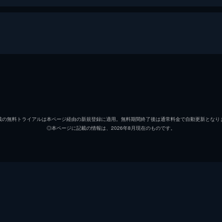
・ハリウッド
リック・ダルトン
レオナ
クリフ・ブース
ブラッ
載の無料トライアルは本ページ経由の新規登録に適用。無料期間終了後は通常料金で自動更新となり
◎本ページに記載の情報は、2026年8月現在のものです。
シャロン・テート
マーゴ
ジェイ・セブリング
エミー
プッシーキャット
マーガ
ジェームズ・ステイシー
ティモ