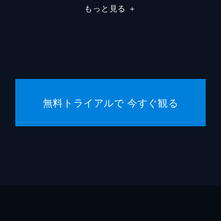
もっと見る
＋
フランチェスカ・カプッチ
ロレン
サム・ワナメイカー
ニコラ
サマン
コスタ
無料トライアルで 今すぐ観る
マディ
ジェー
シドニ
ハーリ
スクー