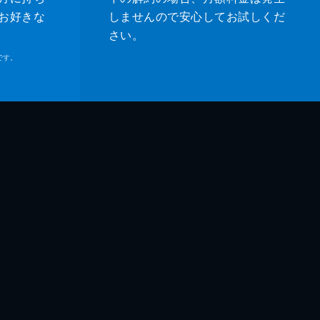
・ベル
お好きな
しませんので安心してお試しくだ
さい。
ル・マドセン
です。
ムズ・レマー
ホーク
ー・マディソン
ティン・タランティーノ
ティン・タランティーノ
ッド・ハイマン
ン・マッキントッシュ