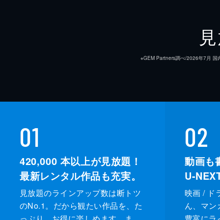
見
※GEM Partners調べ/20
01
02
420,000
本以上が見放題！
動画も
最新レンタル作品も充実。
U-NE
見放題のラインアップ数は断トツ
映画 / 
のNo.1。だから観たい作品を、た
ん、マンガ 
っぷり、お得に楽しめます。ま
豊富にラ