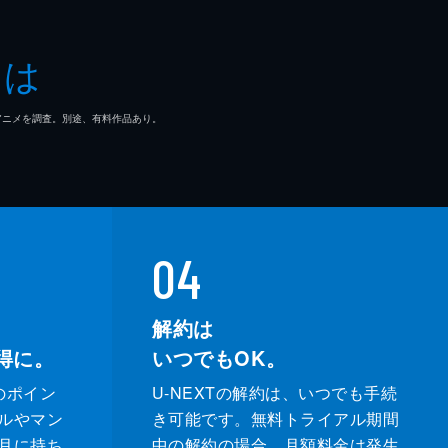
ダナム
とは
・フランコ
マ/アニメを調査。別途、有料作品あり。
トン・コリンズ・Ｊｒ
マ・ウォーカー
ー・ウィリス
04
カ・ゲイハート
解約は
得に。
いつでもOK。
サー・ギャレット
のポイン
U-NEXTの解約は、いつでも手続
・ラッセル
ルやマン
き可能です。無料トライアル期間
月に持ち
中の解約の場合、月額料金は発生