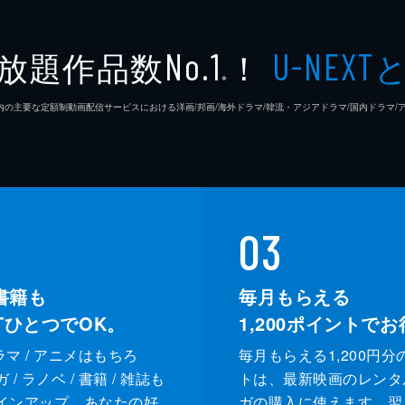
ジプシー
レナ・
放題作品数
！
No.1
U-NEXT
※
ラモン
26年7⽉ 国内の主要な定額制動画配信サービスにおける洋画/邦画/海外ドラマ/韓流・アジアドラマ/国内ドラ
クリフ
ドリー
ルーマ
03
レベッ
書籍も
毎月もらえる
XTひとつでOK。
1,200
ポイントでお
スペン
ドラマ / アニメはもちろ
毎月もらえる1,200円分
ランディ
カート
/ ラノベ / 書籍 / 雑誌も
トは、最新映画のレンタ
インアップ。あなたの好
ガの購入に使えます。翌