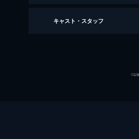
キャスト・スタッフ
ワンス・アポン・ア・タイム・イン
161分
出演
◎記