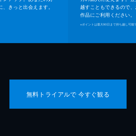
ジャネット
ゾーイ
に、きっと出会えます。
越すこともできるので、
作品にご利用ください。
マイケ
※
ポイントは最大90日まで持ち越し可能
ジェー
マヤ・
マイキ
クエン
無料トライアルで 今すぐ観る
クエン
デヴィ
シャノ