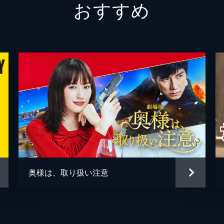
おすすめ
江口カ
渡辺雄
南勝久
グラン
大角正
今村司
奥様は、取り扱い注意
藤島ジ
谷和男