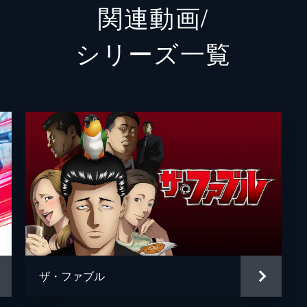
関連動画/
黒塩（クロ）
井之脇
シリーズ⼀覧
風間
加藤虎
幼少期のファブル
南出凌
貝沼
好井ま
松沢
粟島瑞
伊藤公
成田瑛
河合ユウキ
藤森慎
ザ・ファブル
ジャッカル富岡
宮川大