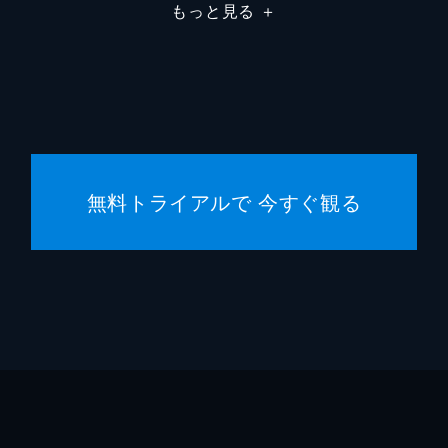
有馬一
もっと見る
＋
角田真
田中祐
坪内弘
無料トライアルで 今すぐ観る
和田俊
赤座弘
大鹿紳
小櫻顕
毛利元