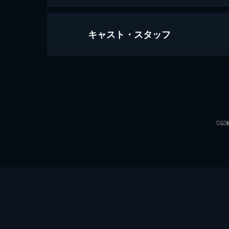
キャスト・スタッフ
ザ・ファブル
124分
出演
◎記