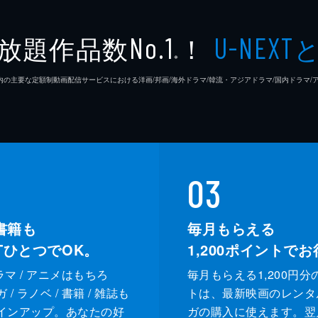
放題作品数
！
No.1
U-NEXT
※
26年7⽉ 国内の主要な定額制動画配信サービスにおける洋画/邦画/海外ドラマ/韓流・アジアドラマ/国内ドラ
03
書籍も
毎月もらえる
XTひとつでOK。
1,200
ポイントでお
ドラマ / アニメはもちろ
毎月もらえる1,200円分
/ ラノベ / 書籍 / 雑誌も
トは、最新映画のレンタ
インアップ。あなたの好
ガの購入に使えます。翌