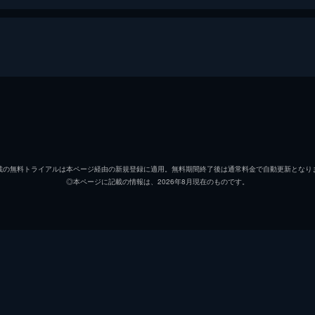
ファブル／佐藤明（アキラ）
岡田准
佐藤ヨウコ
木村文
載の無料トライアルは本ページ経由の新規登録に適用。無料期間終了後は通常料金で自動更新となり
◎本ページに記載の情報は、2026年8月現在のものです。
清水ミサキ
山本美
フード
福士蒼
小島
柳楽優
コード
木村了