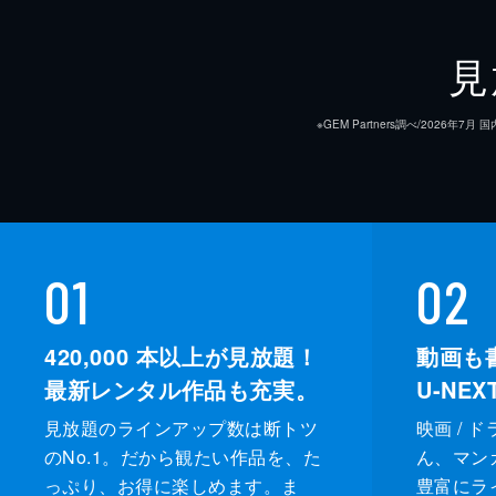
見
※GEM Partners調べ/20
01
02
420,000
本以上が見放題！
動画も
最新レンタル作品も充実。
U-NE
見放題のラインアップ数は断トツ
映画 / 
のNo.1。だから観たい作品を、た
ん、マンガ 
っぷり、お得に楽しめます。ま
豊富にラ