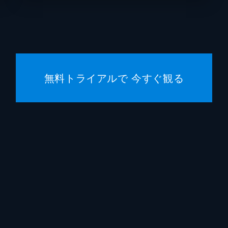
砂川
向井理
古着屋 店主
倉本美
工場長
藤原光
無料トライアルで 今すぐ観る
鉄板焼き屋「ちっち」店長
モロ師
バー「バッファロー」マスター
六角精
浜田
光石研
田高田
佐藤二
海老原
安田顕
ボス
佐藤浩