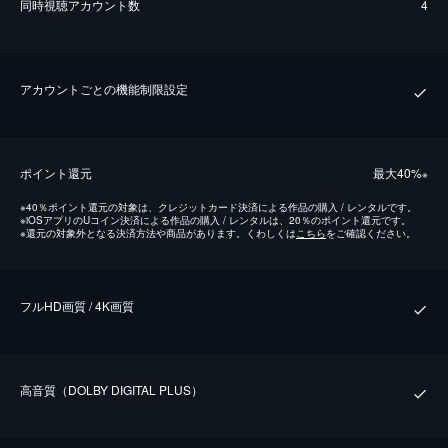
同時視聴アカウント数
4
アカウントごとの機能制限設定
ポイント還元
最⼤40%
※
※
40％ポイント還元の対象は、クレジットカード決済による作品の購入 / レンタルです。
※
iOSアプリのUコイン決済による作品の購入 / レンタルは、20％のポイント還元です。
※
還元の対象外となる決済方法や商品があります。くわしくは
こちら
をご確認ください。
フルHD画質 / 4K画質
⾼⾳質（DOLBY DIGITAL PLUS）