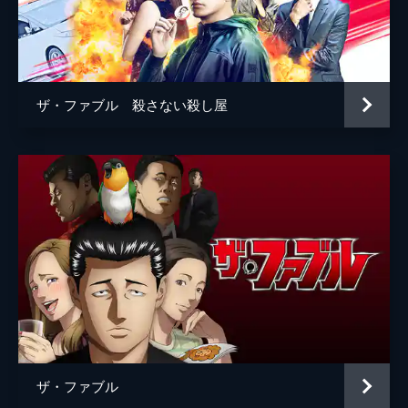
河合ユウキ
藤森慎吾
ジャッカル富岡
宮川大輔
砂川
向井理
ザ・ファブル 殺さない殺し屋
古着屋 店主
倉本美津留
工場長
藤原光博
鉄板焼き屋「ちっち」店長
モロ師岡
バー「バッファロー」マスター
六角精児
浜田
光石研
田高田
佐藤二朗
海老原
安田顕
ボス
佐藤浩市
ザ・ファブル
監督
江口カン