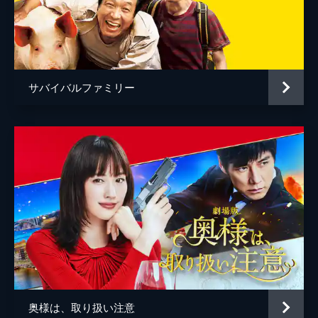
赤座弘一
大鹿紳
小櫻顕
サバイバルファミリー
毛利元夫
奥様は、取り扱い注意