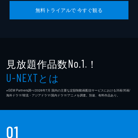
無料トライアルで 今すぐ観る
見放題作品数
！
No.1
※
とは
U-NEXT
※GEM Partners調べ/2026年7⽉ 国内の主要な定額制動画配信サービスにおける洋画/邦画/
海外ドラマ/韓流・アジアドラマ/国内ドラマ/アニメを調査。別途、有料作品あり。
01