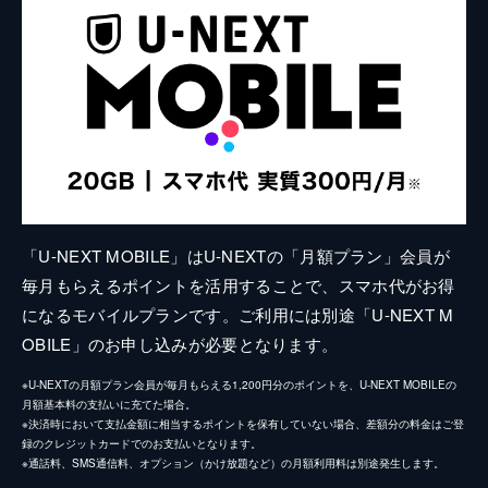
「U-NEXT MOBILE」はU-NEXTの「月額プラン」会員が
毎月もらえるポイントを活用することで、スマホ代がお得
になるモバイルプランです。ご利用には別途「U-NEXT M
OBILE」のお申し込みが必要となります。
※U-NEXTの月額プラン会員が毎月もらえる1,200円分のポイントを、U-NEXT MOBILEの
月額基本料の支払いに充てた場合。
※決済時において支払金額に相当するポイントを保有していない場合、差額分の料金はご登
録のクレジットカードでのお支払いとなります。
※通話料、SMS通信料、オプション（かけ放題など）の月額利用料は別途発生します。