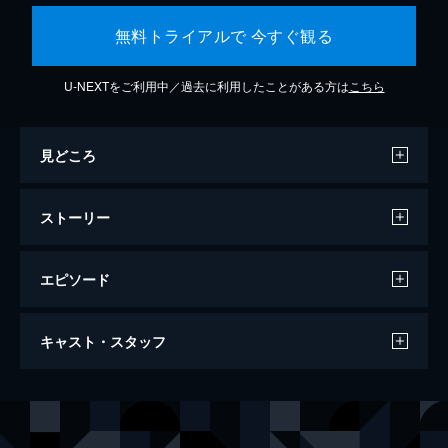
無料トライアルで 今すぐ観る
U-NEXTをご利用中／過去に利用したことがある方は
こちら
見どころ
ストーリー
エピソード
ザ・ファブル
キャスト・スタッフ
124分
出演
ファブル／佐藤明（アキラ）
岡田准一
佐藤ヨウコ
木村文乃