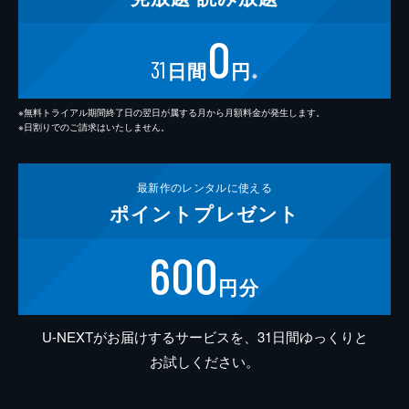
0
31
日間
円
※
※無料トライアル期間終了日の翌日が属する月から月額料金が発生します。
※日割りでのご請求はいたしません。
最新作の
レンタルに使える
ポイント
プレゼント
600
円分
U-NEXTがお届けするサービスを、31日間ゆっくりと
お試しください。