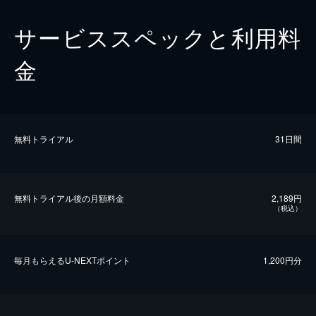
サービススペックと利用料
金
無料トライアル
31日間
無料トライアル後の⽉額料金
2,189円
（税込）
毎⽉もらえるU-NEXTポイント
1,200円分