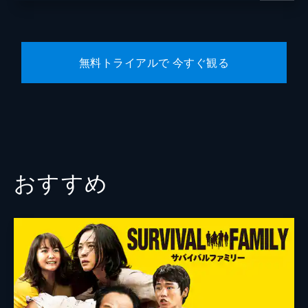
脚本
渡辺雄介
原作
南勝久
無料トライアルで 今すぐ観る
音楽
グランドファンク
製作
大角正
今村司
藤島ジュリーＫ．
谷和男
おすすめ
有馬一昭
角田真敏
田中祐介
坪内弘樹
和田俊哉