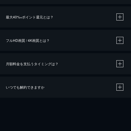
※
最大40%
ポイント還元とは？
※
※
作品によって必要なポイントが異なります。
フルHD画質 / 4K画質とは？
月額料金を支払うタイミングは？
※
40％ポイント還元の対象は、クレジットカード決済による作品の購入 / レンタルです。
※
iOSアプリのUコイン決済による作品の購入 / レンタルは、20％のポイント還元です。
※
還元の対象外となる決済方法や商品があります。くわしくは
こちら
をご確認ください。
いつでも解約できますか
こちら