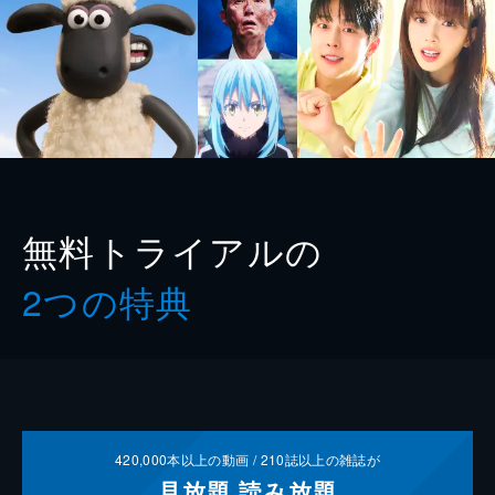
無料トライアルの
2つの特典
420,000
本以上の動画 /
210
誌以上の雑誌が
見放題
読み放題