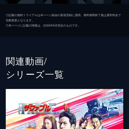
清水ミサキ
山本美月
◎記載の無料トライアルは本ページ経由の新規登録に適用。無料期間終了後は通常料金で
自動更新となります。
フード
福士蒼汰
◎本ページに記載の情報は、2026年8月現在のものです。
小島
柳楽優弥
コード
木村了
黒塩（クロ）
井之脇海
関連動画/
風間
加藤虎ノ介
シリーズ⼀覧
幼少期のファブル
南出凌嘉
貝沼
好井まさお
松沢
粟島瑞丸
伊藤公一
成田瑛基