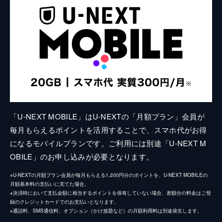
「U-NEXT MOBILE」はU-NEXTの「月額プラン」会員が
毎月もらえるポイントを活用することで、スマホ代がお得
になるモバイルプランです。ご利用には別途「U-NEXT M
OBILE」のお申し込みが必要となります。
※U-NEXTの月額プラン会員が毎月もらえる1,200円分のポイントを、U-NEXT MOBILEの
月額基本料の支払いに充てた場合。
※決済時において支払金額に相当するポイントを保有していない場合、差額分の料金はご登
録のクレジットカードでのお支払いとなります。
※通話料、SMS通信料、オプション（かけ放題など）の月額利用料は別途発生します。