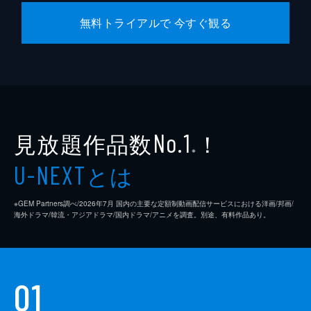
無料トライアルで 今すぐ観る
見放題作品数
！
No.1
※
とは
U-NEXT
※GEM Partners調べ/2026年7⽉ 国内の主要な定額制動画配信サービスにおける洋画/邦画/
海外ドラマ/韓流・アジアドラマ/国内ドラマ/アニメを調査。別途、有料作品あり。
01