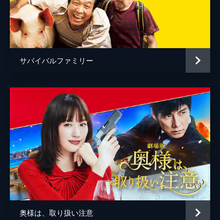
赤座弘一
大鹿紳
小櫻顕
サバイバルファミリー
毛利元夫
奥様は、取り扱い注意