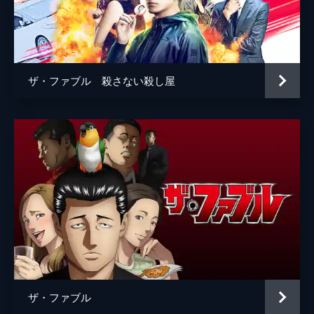
河合ユウキ
藤森慎吾
ジャッカル富岡
宮川大輔
砂川
向井理
ザ・ファブル 殺さない殺し屋
古着屋 店主
倉本美津留
工場長
藤原光博
鉄板焼き屋「ちっち」店長
モロ師岡
バー「バッファロー」マスター
六角精児
浜田
光石研
田高田
佐藤二朗
海老原
安田顕
ボス
佐藤浩市
ザ・ファブル
監督
江口カン