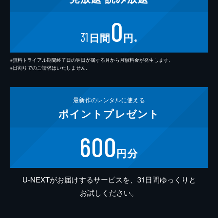
0
31
日間
円
※
※無料トライアル期間終了日の翌日が属する月から月額料金が発生します。
※日割りでのご請求はいたしません。
最新作の
レンタルに使える
ポイント
プレゼント
600
円分
U-NEXTがお届けするサービスを、31日間ゆっくりと
お試しください。