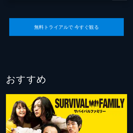
脚本
渡辺雄介
原作
南勝久
無料トライアルで 今すぐ観る
音楽
グランドファンク
製作
大角正
今村司
藤島ジュリーＫ．
谷和男
おすすめ
有馬一昭
角田真敏
田中祐介
坪内弘樹
和田俊哉