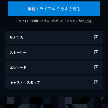
無料トライアルで 今すぐ観る
U-NEXTをご利用中／過去に利用したことがある方は
こちら
見どころ
ストーリー
エピソード
ザ・ファブル
キャスト・スタッフ
124分
出演
ファブル／佐藤明（アキラ）
岡田准一
佐藤ヨウコ
木村文乃