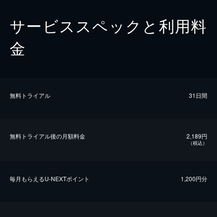
サービススペックと利用料
金
無料トライアル
31日間
無料トライアル後の⽉額料金
2,189円
（税込）
毎⽉もらえるU-NEXTポイント
1,200円分