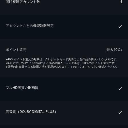
同時視聴アカウント数
4
アカウントごとの機能制限設定
ポイント還元
最⼤40%
※
※
40％ポイント還元の対象は、クレジットカード決済による作品の購入 / レンタルです。
※
iOSアプリのUコイン決済による作品の購入 / レンタルは、20％のポイント還元です。
※
還元の対象外となる決済方法や商品があります。くわしくは
こちら
をご確認ください。
フルHD画質 / 4K画質
⾼⾳質（DOLBY DIGITAL PLUS）