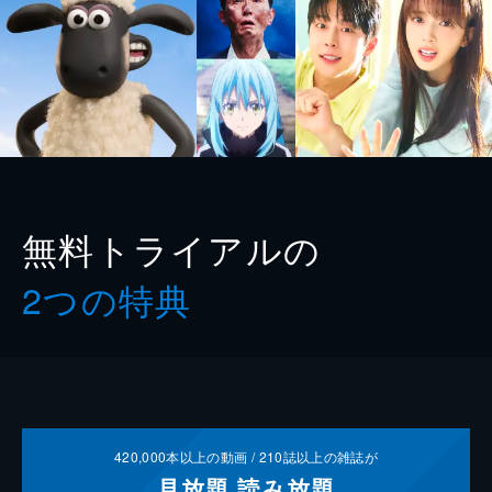
無料トライアルの
2つの特典
420,000
本以上の動画 /
210
誌以上の雑誌が
見放題
読み放題