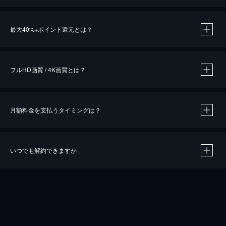
※
最大40%
ポイント還元とは？
※
※
作品によって必要なポイントが異なります。
フルHD画質 / 4K画質とは？
月額料金を支払うタイミングは？
※
40％ポイント還元の対象は、クレジットカード決済による作品の購入 / レンタルです。
※
iOSアプリのUコイン決済による作品の購入 / レンタルは、20％のポイント還元です。
※
還元の対象外となる決済方法や商品があります。くわしくは
こちら
をご確認ください。
いつでも解約できますか
こちら