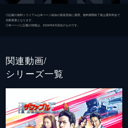
清水ミサキ
山本美月
◎記載の無料トライアルは本ページ経由の新規登録に適用。無料期間終了後は通常料金で
自動更新となります。
フード
福士蒼汰
◎本ページに記載の情報は、2026年8月現在のものです。
小島
柳楽優弥
コード
木村了
黒塩（クロ）
井之脇海
関連動画/
風間
加藤虎ノ介
シリーズ⼀覧
幼少期のファブル
南出凌嘉
貝沼
好井まさお
松沢
粟島瑞丸
伊藤公一
成田瑛基