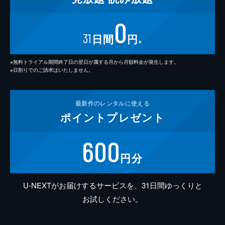
0
31
日間
円
※
※無料トライアル期間終了日の翌日が属する月から月額料金が発生します。
※日割りでのご請求はいたしません。
最新作の
レンタルに使える
ポイント
プレゼント
600
円分
U-NEXTがお届けするサービスを、31日間ゆっくりと
お試しください。