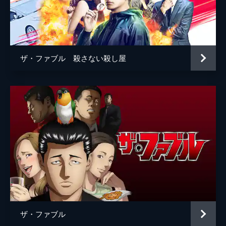
河合ユウキ
藤森慎吾
ジャッカル富岡
宮川大輔
砂川
向井理
ザ・ファブル 殺さない殺し屋
古着屋 店主
倉本美津留
工場長
藤原光博
鉄板焼き屋「ちっち」店長
モロ師岡
バー「バッファロー」マスター
六角精児
浜田
光石研
田高田
佐藤二朗
海老原
安田顕
ボス
佐藤浩市
ザ・ファブル
監督
江口カン