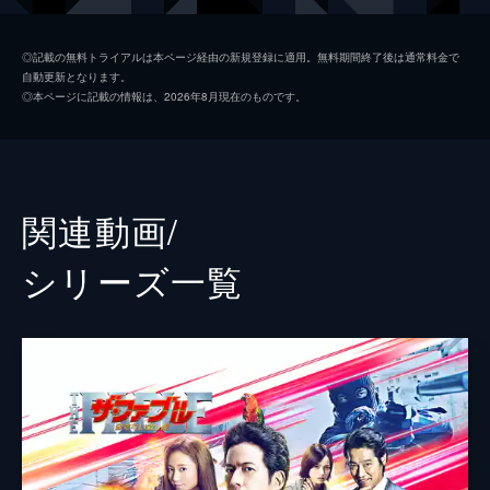
清水ミサキ
山本美月
◎記載の無料トライアルは本ページ経由の新規登録に適用。無料期間終了後は通常料金で
自動更新となります。
フード
福士蒼汰
◎本ページに記載の情報は、2026年8月現在のものです。
小島
柳楽優弥
コード
木村了
黒塩（クロ）
井之脇海
関連動画/
風間
加藤虎ノ介
シリーズ⼀覧
幼少期のファブル
南出凌嘉
貝沼
好井まさお
松沢
粟島瑞丸
伊藤公一
成田瑛基