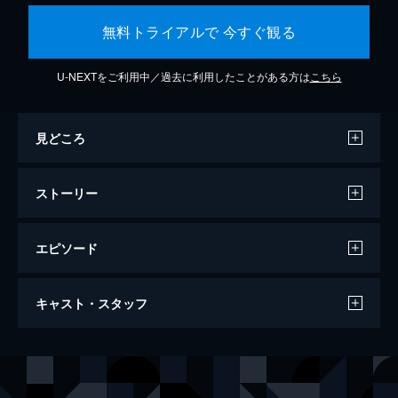
無料トライアルで 今すぐ観る
U-NEXTをご利用中／過去に利用したことがある方は
こちら
見どころ
ストーリー
エピソード
ザ・ファブル
キャスト・スタッフ
124分
出演
ファブル／佐藤明（アキラ）
岡田准一
佐藤ヨウコ
木村文乃