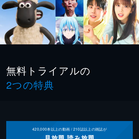
無料トライアルの
2つの特典
420,000
本以上の動画 /
210
誌以上の雑誌が
見放題
読み放題