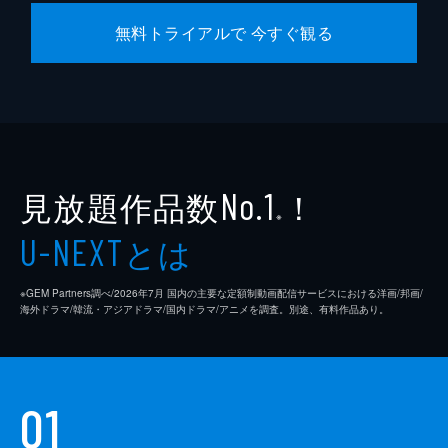
無料トライアルで 今すぐ観る
見放題作品数
！
No.1
※
とは
U-NEXT
※GEM Partners調べ/2026年7⽉ 国内の主要な定額制動画配信サービスにおける洋画/邦画/
海外ドラマ/韓流・アジアドラマ/国内ドラマ/アニメを調査。別途、有料作品あり。
01