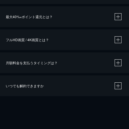
※
最大40%
ポイント還元とは？
※
※
作品によって必要なポイントが異なります。
フルHD画質 / 4K画質とは？
月額料金を支払うタイミングは？
※
40％ポイント還元の対象は、クレジットカード決済による作品の購入 / レンタルです。
※
iOSアプリのUコイン決済による作品の購入 / レンタルは、20％のポイント還元です。
※
還元の対象外となる決済方法や商品があります。くわしくは
こちら
をご確認ください。
いつでも解約できますか
こちら