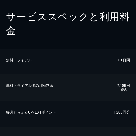
サービススペックと利用料
金
無料トライアル
31日間
無料トライアル後の⽉額料金
2,189円
（税込）
毎⽉もらえるU-NEXTポイント
1,200円分