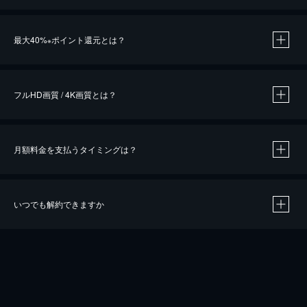
※
最大40%
ポイント還元とは？
※
※
作品によって必要なポイントが異なります。
フルHD画質 / 4K画質とは？
月額料金を支払うタイミングは？
※
40％ポイント還元の対象は、クレジットカード決済による作品の購入 / レンタルです。
※
iOSアプリのUコイン決済による作品の購入 / レンタルは、20％のポイント還元です。
※
還元の対象外となる決済方法や商品があります。くわしくは
こちら
をご確認ください。
いつでも解約できますか
こちら