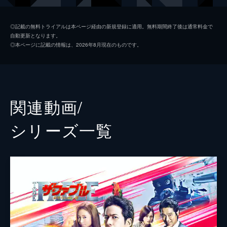
清水ミサキ
山本美月
◎記載の無料トライアルは本ページ経由の新規登録に適用。無料期間終了後は通常料金で
自動更新となります。
フード
福士蒼汰
◎本ページに記載の情報は、2026年8月現在のものです。
小島
柳楽優弥
コード
木村了
黒塩（クロ）
井之脇海
関連動画/
風間
加藤虎ノ介
シリーズ⼀覧
幼少期のファブル
南出凌嘉
貝沼
好井まさお
松沢
粟島瑞丸
伊藤公一
成田瑛基