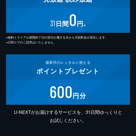
0
31
日間
円
※
※無料トライアル期間終了日の翌日が属する月から月額料金が発生します。
※日割りでのご請求はいたしません。
最新作の
レンタルに使える
ポイント
プレゼント
600
円分
U-NEXTがお届けするサービスを、31日間ゆっくりと
お試しください。