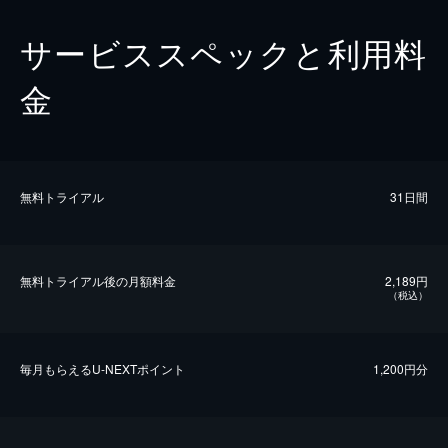
サービススペックと利用料
金
無料トライアル
31日間
無料トライアル後の⽉額料金
2,189円
（税込）
毎⽉もらえるU-NEXTポイント
1,200円分