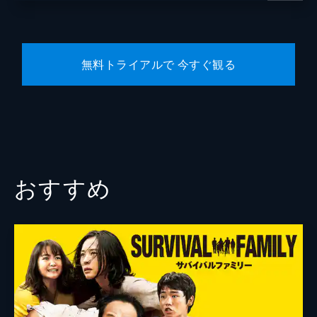
脚本
渡辺雄介
原作
南勝久
無料トライアルで 今すぐ観る
音楽
グランドファンク
製作
大角正
今村司
藤島ジュリーＫ．
谷和男
おすすめ
有馬一昭
角田真敏
田中祐介
坪内弘樹
和田俊哉