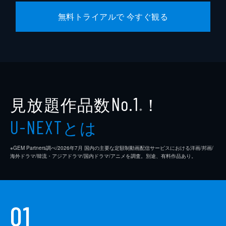
無料トライアルで 今すぐ観る
見放題作品数
！
No.1
※
とは
U-NEXT
※GEM Partners調べ/2026年7⽉ 国内の主要な定額制動画配信サービスにおける洋画/邦画/
海外ドラマ/韓流・アジアドラマ/国内ドラマ/アニメを調査。別途、有料作品あり。
01