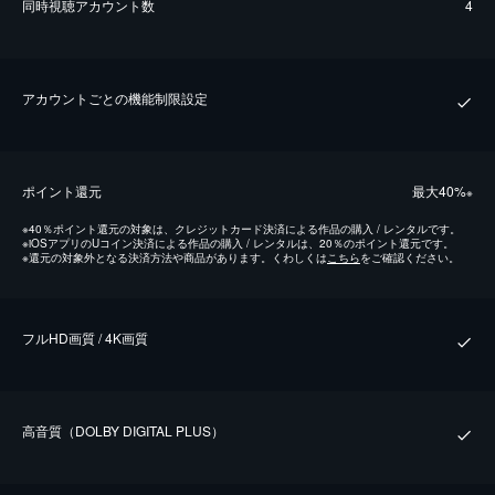
同時視聴アカウント数
4
アカウントごとの機能制限設定
ポイント還元
最⼤40%
※
※
40％ポイント還元の対象は、クレジットカード決済による作品の購入 / レンタルです。
※
iOSアプリのUコイン決済による作品の購入 / レンタルは、20％のポイント還元です。
※
還元の対象外となる決済方法や商品があります。くわしくは
こちら
をご確認ください。
フルHD画質 / 4K画質
⾼⾳質（DOLBY DIGITAL PLUS）