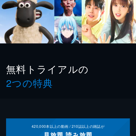
無料トライアルの
2つの特典
420,000
本以上の動画 /
210
誌以上の雑誌が
見放題
読み放題