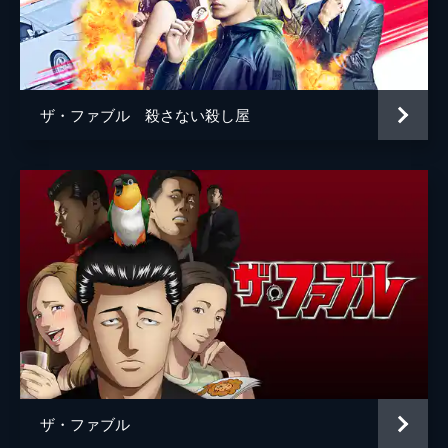
河合ユウキ
藤森慎吾
ジャッカル富岡
宮川大輔
砂川
向井理
ザ・ファブル 殺さない殺し屋
古着屋 店主
倉本美津留
工場長
藤原光博
鉄板焼き屋「ちっち」店長
モロ師岡
バー「バッファロー」マスター
六角精児
浜田
光石研
田高田
佐藤二朗
海老原
安田顕
ボス
佐藤浩市
ザ・ファブル
監督
江口カン