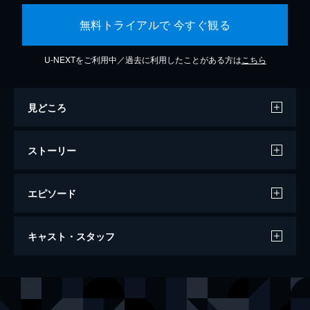
無料トライアルで 今すぐ観る
U-NEXTをご利用中／過去に利用したことがある方は
こちら
見どころ
ストーリー
エピソード
ザ・ファブル
キャスト・スタッフ
124分
出演
ファブル／佐藤明（アキラ）
岡田准一
佐藤ヨウコ
木村文乃