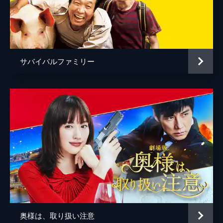
赤座弘一
大鹿紳
小櫻顕
サバイバルファミリー
毛利元夫
奥様は、取り扱い注意