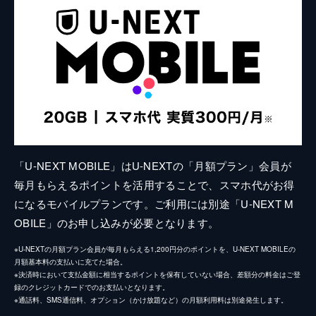
「U-NEXT MOBILE」はU-NEXTの「月額プラン」会員が
毎月もらえるポイントを活用することで、スマホ代がお得
になるモバイルプランです。ご利用には別途「U-NEXT M
OBILE」のお申し込みが必要となります。
※U-NEXTの月額プラン会員が毎月もらえる1,200円分のポイントを、U-NEXT MOBILEの
月額基本料の支払いに充てた場合。
※決済時において支払金額に相当するポイントを保有していない場合、差額分の料金はご登
録のクレジットカードでのお支払いとなります。
※通話料、SMS通信料、オプション（かけ放題など）の月額利用料は別途発生します。