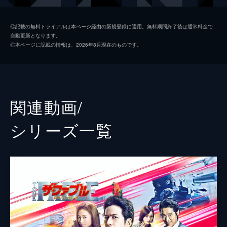
清水ミサキ
山本美月
◎記載の無料トライアルは本ページ経由の新規登録に適用。無料期間終了後は通常料金で
自動更新となります。
フード
福士蒼汰
◎本ページに記載の情報は、2026年8月現在のものです。
小島
柳楽優弥
コード
木村了
黒塩（クロ）
井之脇海
関連動画/
風間
加藤虎ノ介
シリーズ⼀覧
幼少期のファブル
南出凌嘉
貝沼
好井まさお
松沢
粟島瑞丸
伊藤公一
成田瑛基