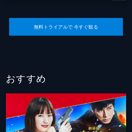
脚本
渡辺雄介
原作
南勝久
無料トライアルで 今すぐ観る
音楽
グランドファンク
製作
大角正
今村司
藤島ジュリーＫ．
谷和男
おすすめ
有馬一昭
角田真敏
田中祐介
坪内弘樹
和田俊哉