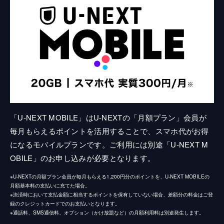
「U-NEXT MOBILE」はU-NEXTの「月額プラン」会員が
毎月もらえるポイントを活用することで、スマホ代がお得
になるモバイルプランです。ご利用には別途「U-NEXT M
OBILE」のお申し込みが必要となります。
※U-NEXTの月額プラン会員が毎月もらえる1,200円分のポイントを、U-NEXT MOBILEの
月額基本料の支払いに充てた場合。
※決済時において支払金額に相当するポイントを保有していない場合、差額分の料金はご登
録のクレジットカードでのお支払いとなります。
※通話料、SMS通信料、オプション（かけ放題など）の月額利用料は別途発生します。