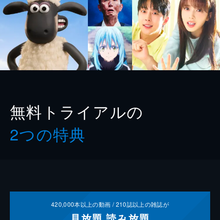
無料トライアルの
2つの特典
420,000
本以上の動画 /
210
誌以上の雑誌が
見放題
読み放題