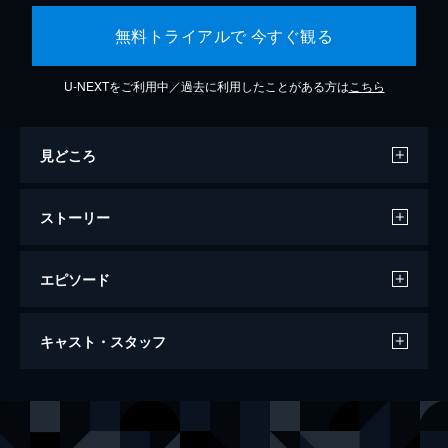
無料トライアルで 今すぐ観る
U-NEXTをご利用中／過去に利用したことがある方は
こちら
見どころ
ストーリー
エピソード
ザ・ファブル
キャスト・スタッフ
124分
出演
ファブル／佐藤明（アキラ）
岡田准一
佐藤ヨウコ
木村文乃