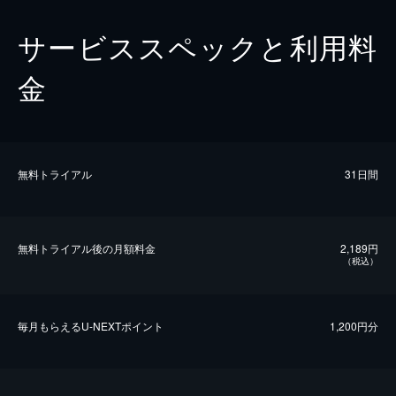
サービススペックと利用料
金
無料トライアル
31日間
無料トライアル後の⽉額料金
2,189円
（税込）
毎⽉もらえるU-NEXTポイント
1,200円分