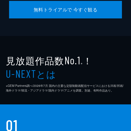
無料トライアルで 今すぐ観る
見放題作品数
！
No.1
※
とは
U-NEXT
※GEM Partners調べ/2026年7⽉ 国内の主要な定額制動画配信サービスにおける洋画/邦画/
海外ドラマ/韓流・アジアドラマ/国内ドラマ/アニメを調査。別途、有料作品あり。
01