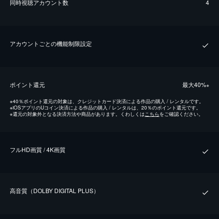
同時視聴アカウント数
4
アカウントごとの機能制限設定
ポイント還元
最⼤40%
※
※
40％ポイント還元の対象は、クレジットカード決済による作品の購入 / レンタルです。
※
iOSアプリのUコイン決済による作品の購入 / レンタルは、20％のポイント還元です。
※
還元の対象外となる決済方法や商品があります。くわしくは
こちら
をご確認ください。
フルHD画質 / 4K画質
⾼⾳質（DOLBY DIGITAL PLUS）