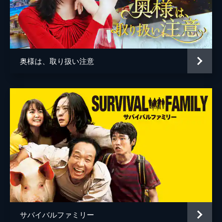
赤座弘一
大鹿紳
小櫻顕
奥様は、取り扱い注意
毛利元夫
サバイバルファミリー