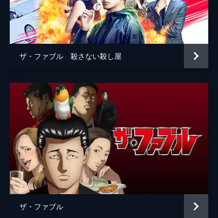
河合ユウキ
藤森慎吾
ジャッカル富岡
宮川大輔
砂川
向井理
ザ・ファブル 殺さない殺し屋
古着屋 店主
倉本美津留
工場長
藤原光博
鉄板焼き屋「ちっち」店長
モロ師岡
バー「バッファロー」マスター
六角精児
浜田
光石研
田高田
佐藤二朗
海老原
安田顕
ボス
佐藤浩市
ザ・ファブル
監督
江口カン