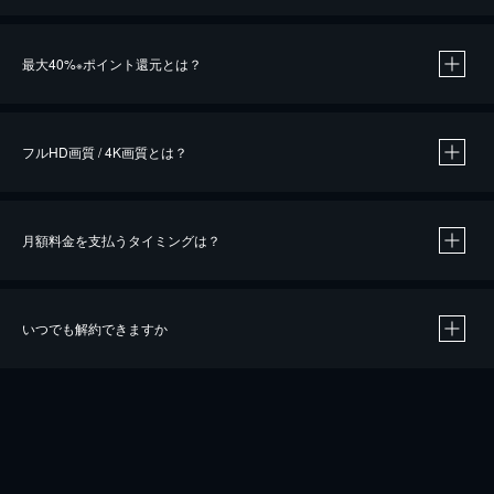
※
最大40%
ポイント還元とは？
※
※
作品によって必要なポイントが異なります。
フルHD画質 / 4K画質とは？
月額料金を支払うタイミングは？
※
40％ポイント還元の対象は、クレジットカード決済による作品の購入 / レンタルです。
※
iOSアプリのUコイン決済による作品の購入 / レンタルは、20％のポイント還元です。
※
還元の対象外となる決済方法や商品があります。くわしくは
こちら
をご確認ください。
いつでも解約できますか
こちら