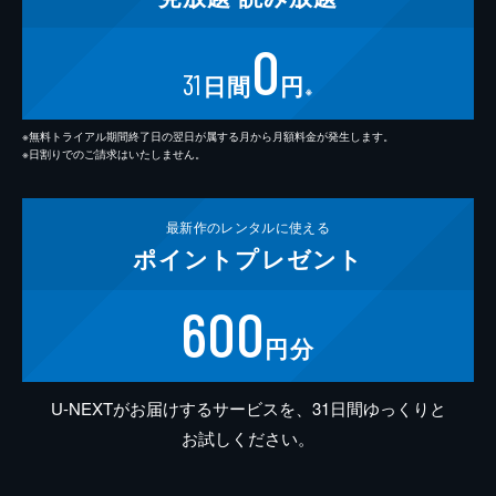
0
31
日間
円
※
※無料トライアル期間終了日の翌日が属する月から月額料金が発生します。
※日割りでのご請求はいたしません。
最新作の
レンタルに使える
ポイント
プレゼント
600
円分
U-NEXTがお届けするサービスを、31日間ゆっくりと
お試しください。