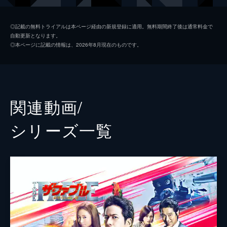
清水ミサキ
山本美月
◎記載の無料トライアルは本ページ経由の新規登録に適用。無料期間終了後は通常料金で
自動更新となります。
フード
福士蒼汰
◎本ページに記載の情報は、2026年8月現在のものです。
小島
柳楽優弥
コード
木村了
黒塩（クロ）
井之脇海
関連動画/
風間
加藤虎ノ介
シリーズ⼀覧
幼少期のファブル
南出凌嘉
貝沼
好井まさお
松沢
粟島瑞丸
伊藤公一
成田瑛基