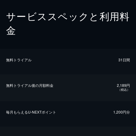
サービススペックと利用料
金
無料トライアル
31日間
無料トライアル後の⽉額料金
2,189円
（税込）
毎⽉もらえるU-NEXTポイント
1,200円分