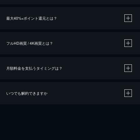
※
最大40%
ポイント還元とは？
※
※
作品によって必要なポイントが異なります。
フルHD画質 / 4K画質とは？
月額料金を支払うタイミングは？
※
40％ポイント還元の対象は、クレジットカード決済による作品の購入 / レンタルです。
※
iOSアプリのUコイン決済による作品の購入 / レンタルは、20％のポイント還元です。
※
還元の対象外となる決済方法や商品があります。くわしくは
こちら
をご確認ください。
いつでも解約できますか
こちら