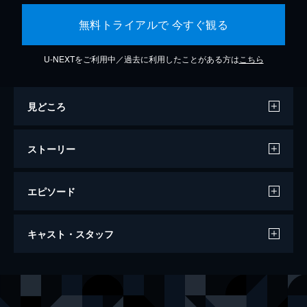
無料トライアルで 今すぐ観る
U-NEXTをご利用中／過去に利用したことがある方は
こちら
見どころ
ストーリー
エピソード
ザ・ファブル
キャスト・スタッフ
124分
出演
ファブル／佐藤明（アキラ）
岡田准一
佐藤ヨウコ
木村文乃