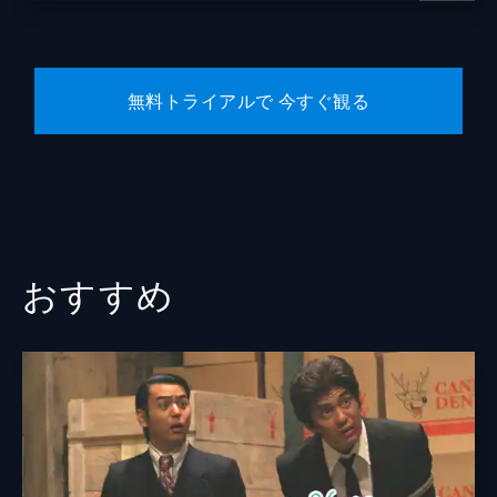
脚本
渡辺雄介
原作
南勝久
無料トライアルで 今すぐ観る
音楽
グランドファンク
製作
大角正
今村司
藤島ジュリーＫ．
谷和男
おすすめ
有馬一昭
角田真敏
田中祐介
坪内弘樹
和田俊哉