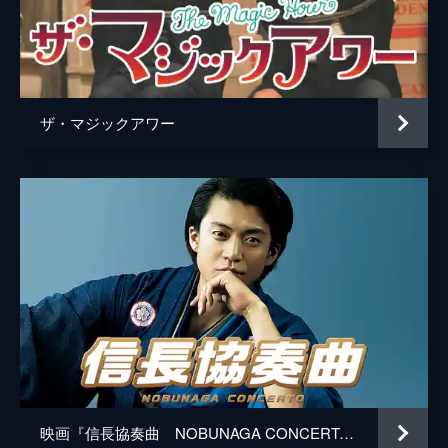
赤座弘一
大鹿紳
小櫻顕
ザ・マジックアワー
毛利元夫
映画『信長協奏曲 NOBUNAGA CONCERTO』