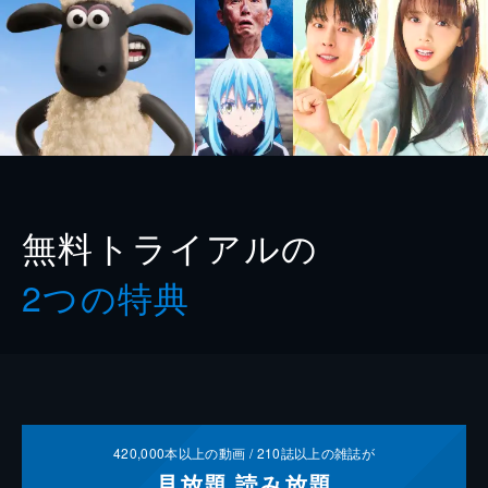
無料トライアルの
2つの特典
420,000
本以上の動画 /
210
誌以上の雑誌が
見放題
読み放題