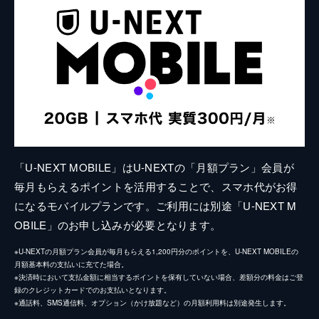
「U-NEXT MOBILE」はU-NEXTの「月額プラン」会員が
毎月もらえるポイントを活用することで、スマホ代がお得
になるモバイルプランです。ご利用には別途「U-NEXT M
OBILE」のお申し込みが必要となります。
※U-NEXTの月額プラン会員が毎月もらえる1,200円分のポイントを、U-NEXT MOBILEの
月額基本料の支払いに充てた場合。
※決済時において支払金額に相当するポイントを保有していない場合、差額分の料金はご登
録のクレジットカードでのお支払いとなります。
※通話料、SMS通信料、オプション（かけ放題など）の月額利用料は別途発生します。