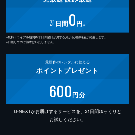
0
31
日間
円
※
※無料トライアル期間終了日の翌日が属する月から月額料金が発生します。
※日割りでのご請求はいたしません。
最新作の
レンタルに使える
ポイント
プレゼント
600
円分
U-NEXTがお届けするサービスを、31日間ゆっくりと
お試しください。