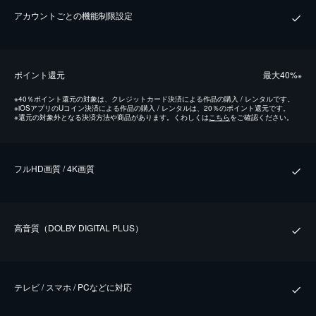
アカウントごとの機能制限設定
ポイント還元
最⼤40%
※
※
40％ポイント還元の対象は、クレジットカード決済による作品の購入 / レンタルです。
※
iOSアプリのUコイン決済による作品の購入 / レンタルは、20％のポイント還元です。
※
還元の対象外となる決済方法や商品があります。くわしくは
こちら
をご確認ください。
フルHD画質 / 4K画質
⾼⾳質（DOLBY DIGITAL PLUS）
テレビ / スマホ / PCなどに対応