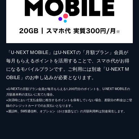
「U-NEXT MOBILE」はU-NEXTの「月額プラン」会員が
毎月もらえるポイントを活用することで、スマホ代がお得
になるモバイルプランです。ご利用には別途「U-NEXT M
OBILE」のお申し込みが必要となります。
※U-NEXTの月額プラン会員が毎月もらえる1,200円分のポイントを、U-NEXT MOBILEの
月額基本料の支払いに充てた場合。
※決済時において支払金額に相当するポイントを保有していない場合、差額分の料金はご登
録のクレジットカードでのお支払いとなります。
※通話料、SMS通信料、オプション（かけ放題など）の月額利用料は別途発生します。