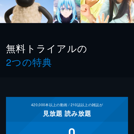
無料トライアルの
2つの特典
420,000
本以上の動画 /
210
誌以上の雑誌が
見放題
読み放題
0