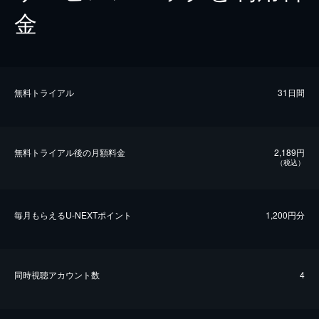
金
無料トライアル
31日間
無料トライアル後の⽉額料金
2,189円
（税込）
毎⽉もらえるU-NEXTポイント
1,200円分
同時視聴アカウント数
4