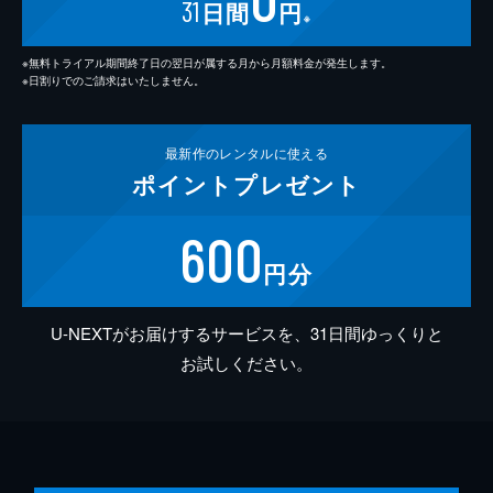
31
日間
円
※
※無料トライアル期間終了日の翌日が属する月から月額料金が発生します。
※日割りでのご請求はいたしません。
最新作の
レンタルに使える
ポイント
プレゼント
600
円分
U-NEXTがお届けするサービスを、31日間ゆっくりと
お試しください。