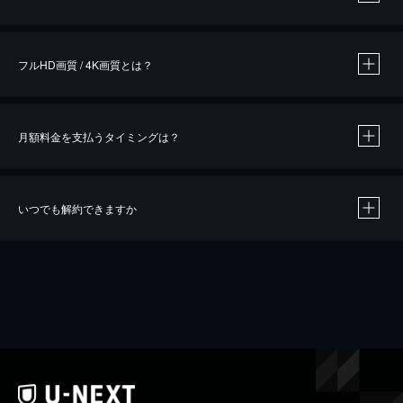
※
作品によって必要なポイントが異なります。
フルHD画質 / 4K画質とは？
月額料金を支払うタイミングは？
※
40％ポイント還元の対象は、クレジットカード決済による作品の購入 / レンタルです。
※
iOSアプリのUコイン決済による作品の購入 / レンタルは、20％のポイント還元です。
※
還元の対象外となる決済方法や商品があります。くわしくは
こちら
をご確認ください。
いつでも解約できますか
こちら