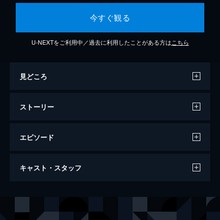
今すぐ観る
U-NEXTをご利用中／過去に利用したことがある方は
こちら
見どころ
ストーリー
エピソード
SUP THE WORLD VOL.4 -クルージング
キャスト・スタッフ
& SUPサーフィン編-
27分
出演
蒼乃茜
船岡咲