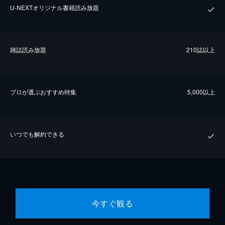
U-NEXTオリジナル書籍読み放題
雑誌読み放題
210誌以上
プロが選ぶおすすめ特集
5,000以上
いつでも解約できる
今すぐ観る