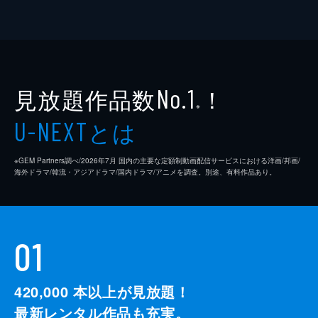
見放題作品数
！
No.1
※
とは
U-NEXT
※GEM Partners調べ/2026年7⽉ 国内の主要な定額制動画配信サービスにおける洋画/邦画/
海外ドラマ/韓流・アジアドラマ/国内ドラマ/アニメを調査。別途、有料作品あり。
01
420,000
本以上が見放題！
最新レンタル作品も充実。