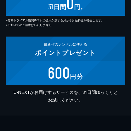
0
31
日間
円
※
※無料トライアル期間終了日の翌日が属する月から月額料金が発生します。
※日割りでのご請求はいたしません。
最新作の
レンタルに使える
ポイント
プレゼント
600
円分
U-NEXTがお届けするサービスを、31日間ゆっくりと
お試しください。