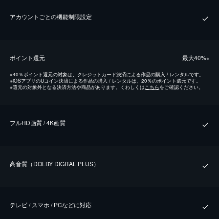
アカウントごとの機能制限設定
ポイント還元
最⼤40%
※
※
40％ポイント還元の対象は、クレジットカード決済による作品の購入 / レンタルです。
※
iOSアプリのUコイン決済による作品の購入 / レンタルは、20％のポイント還元です。
※
還元の対象外となる決済方法や商品があります。くわしくは
こちら
をご確認ください。
フルHD画質 / 4K画質
⾼⾳質（DOLBY DIGITAL PLUS）
テレビ / スマホ / PCなどに対応