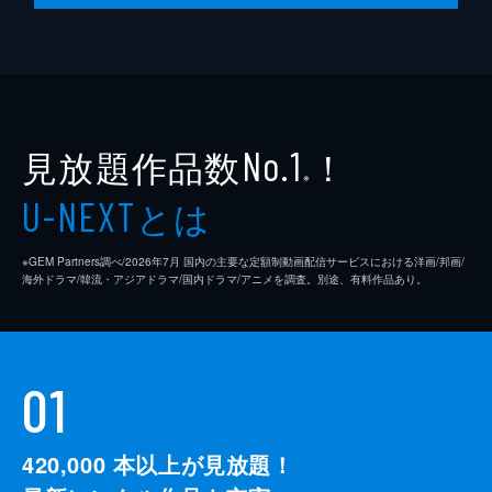
見放題作品数
！
No.1
※
とは
U-NEXT
※GEM Partners調べ/2026年7⽉ 国内の主要な定額制動画配信サービスにおける洋画/邦画/
海外ドラマ/韓流・アジアドラマ/国内ドラマ/アニメを調査。別途、有料作品あり。
01
420,000
本以上が見放題！