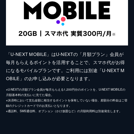
「U-NEXT MOBILE」はU-NEXTの「月額プラン」会員が
毎月もらえるポイントを活用することで、スマホ代がお得
になるモバイルプランです。ご利用には別途「U-NEXT M
OBILE」のお申し込みが必要となります。
※U-NEXTの月額プラン会員が毎月もらえる1,200円分のポイントを、U-NEXT MOBILEの
月額基本料の支払いに充てた場合。
※決済時において支払金額に相当するポイントを保有していない場合、差額分の料金はご登
録のクレジットカードでのお支払いとなります。
※通話料、SMS通信料、オプション（かけ放題など）の月額利用料は別途発生します。