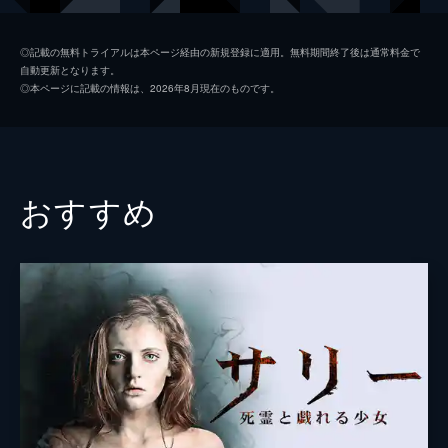
シモーヌ・カービー
◎記載の無料トライアルは本ページ経由の新規登録に適用。無料期間終了後は通常料金で
自動更新となります。
ジェームズ・コスモ
◎本ページに記載の情報は、2026年8月現在のものです。
カティ・オウティネン
監督
リー・クローニン
脚本
リー・クローニン
おすすめ
スティーヴン・シールズ
音楽
スティーヴン・マッキーオン