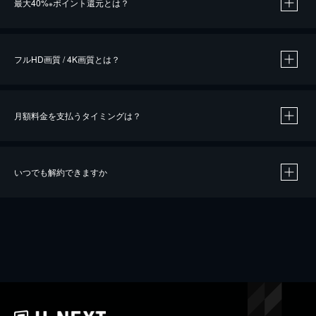
最大40%
ポイント還元とは？
※
※
作品によって必要なポイントが異なります。
フルHD画質 / 4K画質とは？
月額料金を支払うタイミングは？
※
40％ポイント還元の対象は、クレジットカード決済による作品の購入 / レンタルです。
※
iOSアプリのUコイン決済による作品の購入 / レンタルは、20％のポイント還元です。
※
還元の対象外となる決済方法や商品があります。くわしくは
こちら
をご確認ください。
いつでも解約できますか
こちら