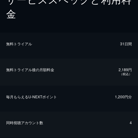
金
無料トライアル
31日間
無料トライアル後の⽉額料金
2,189円
（税込）
毎⽉もらえるU-NEXTポイント
1,200円分
同時視聴アカウント数
4