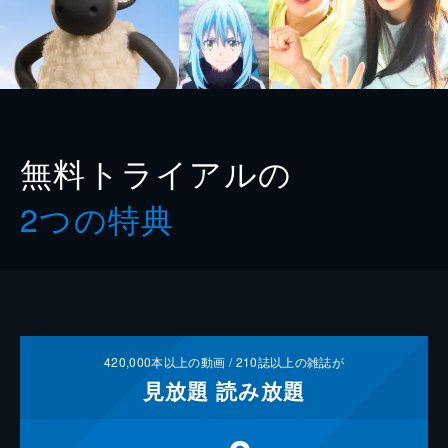
無料トライアルの
2つの特典
420,000
本以上の動画 /
210
誌以上の雑誌が
見放題
読み放題