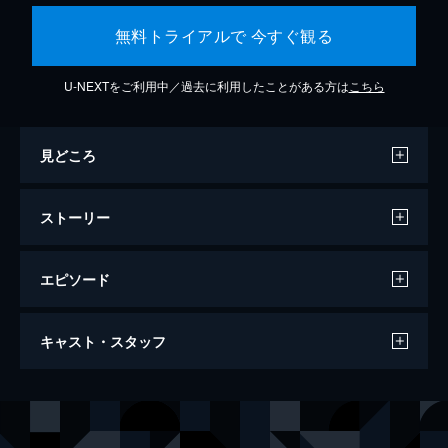
無料トライアルで 今すぐ観る
U-NEXTをご利用中／過去に利用したことがある方は
こちら
見どころ
ストーリー
エピソード
ホール・イン・ザ・グラウンド
キャスト・スタッフ
90分
出演
ショーナ・カースレイク
ジェームズ・クイン・マーキー