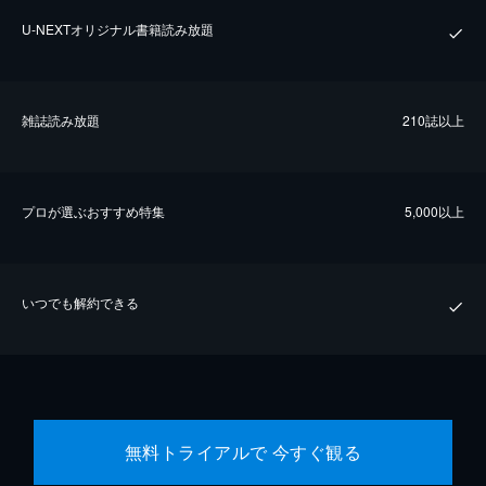
U-NEXTオリジナル書籍読み放題
雑誌読み放題
210誌以上
プロが選ぶおすすめ特集
5,000以上
いつでも解約できる
無料トライアルで 今すぐ観る