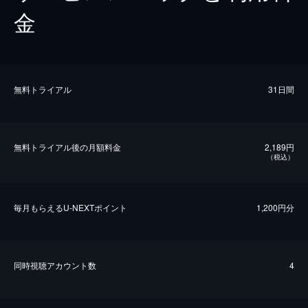
金
無料トライアル
31日間
無料トライアル後の⽉額料金
2,189円
（税込）
毎⽉もらえるU-NEXTポイント
1,200円分
同時視聴アカウント数
4