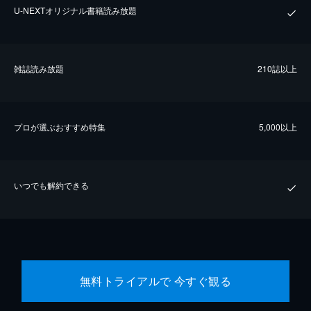
U-NEXTオリジナル書籍読み放題
雑誌読み放題
210誌以上
プロが選ぶおすすめ特集
5,000以上
いつでも解約できる
無料トライアルで 今すぐ観る