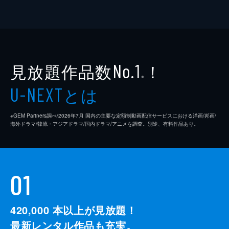
見放題作品数
！
No.1
※
とは
U-NEXT
※GEM Partners調べ/2026年7⽉ 国内の主要な定額制動画配信サービスにおける洋画/邦画/
海外ドラマ/韓流・アジアドラマ/国内ドラマ/アニメを調査。別途、有料作品あり。
01
420,000
本以上が見放題！
最新レンタル作品も充実。