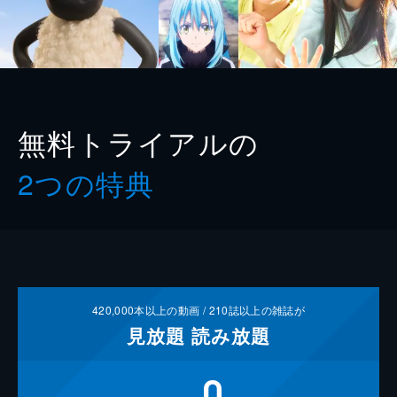
無料トライアルの
2つの特典
420,000
本以上の動画 /
210
誌以上の雑誌が
見放題
読み放題
0