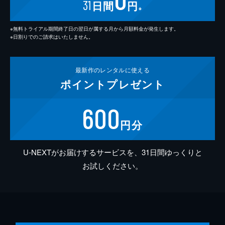
31
日間
円
※
※無料トライアル期間終了日の翌日が属する月から月額料金が発生します。
※日割りでのご請求はいたしません。
最新作の
レンタルに使える
ポイント
プレゼント
600
円分
U-NEXTがお届けするサービスを、31日間ゆっくりと
お試しください。