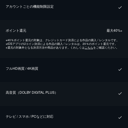
アカウントごとの機能制限設定
ポイント還元
最⼤40%
※
※
40％ポイント還元の対象は、クレジットカード決済による作品の購入 / レンタルです。
※
iOSアプリのUコイン決済による作品の購入 / レンタルは、20％のポイント還元です。
※
還元の対象外となる決済方法や商品があります。くわしくは
こちら
をご確認ください。
フルHD画質 / 4K画質
⾼⾳質（DOLBY DIGITAL PLUS）
テレビ / スマホ / PCなどに対応