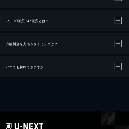
※
作品によって必要なポイントが異なります。
フルHD画質 / 4K画質とは？
月額料金を支払うタイミングは？
※
40％ポイント還元の対象は、クレジットカード決済による作品の購入 / レンタルです。
※
iOSアプリのUコイン決済による作品の購入 / レンタルは、20％のポイント還元です。
※
還元の対象外となる決済方法や商品があります。くわしくは
こちら
をご確認ください。
いつでも解約できますか
こちら