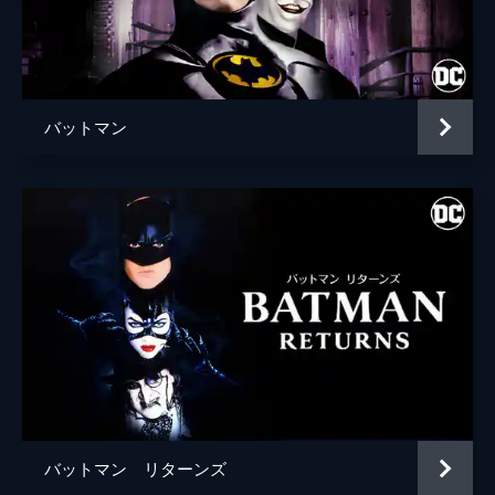
ブライアン・タイリー・ヘンリー
ハンナ・グロス
エイプリル・グレイス
バットマン
監督
トッド・フィリップス
脚本
トッド・フィリップス
スコット・シルヴァー
音楽
ヒルドゥル・グーナドッティル
製作
トッド・フィリップス
ブラッドリー・クーパー
エマ・ティリンジャー・コスコフ
バットマン リターンズ