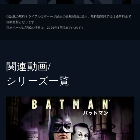
ソフィー・デュモンド
ザジー・ビーツ
◎記載の無料トライアルは本ページ経由の新規登録に適用。無料期間終了後は通常料金で
自動更新となります。
ペニー・フレック
フランセス・コンロイ
◎本ページに記載の情報は、2026年8月現在のものです。
マーク・マロン
ビル・キャンプ
ランドル
グレン・フレシュラー
関連動画/
シェー・ウィガム
シリーズ⼀覧
トーマス・ウェイン
ブレット・カレン
アルフレッド・ペニーワース
ダグラス・ホッジ
ジョシュ・パイス
ゲイリー
リー・ギル
シャロン・ワシントン