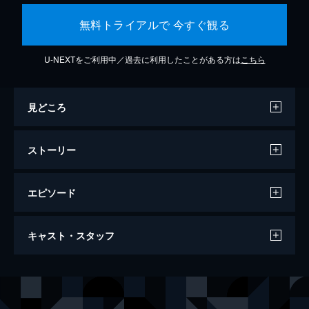
無料トライアルで 今すぐ観る
U-NEXTをご利用中／過去に利用したことがある方は
こちら
見どころ
ストーリー
エピソード
ジョーカー
キャスト・スタッフ
122分
出演
アーサー・フレック
ホアキン・フェニックス
マレー・フランクリン
ロバート・デ・ニーロ