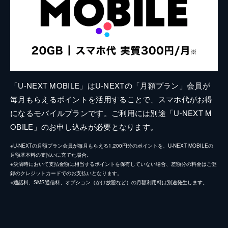
「U-NEXT MOBILE」はU-NEXTの「月額プラン」会員が
毎月もらえるポイントを活用することで、スマホ代がお得
になるモバイルプランです。ご利用には別途「U-NEXT M
OBILE」のお申し込みが必要となります。
※U-NEXTの月額プラン会員が毎月もらえる1,200円分のポイントを、U-NEXT MOBILEの
月額基本料の支払いに充てた場合。
※決済時において支払金額に相当するポイントを保有していない場合、差額分の料金はご登
録のクレジットカードでのお支払いとなります。
※通話料、SMS通信料、オプション（かけ放題など）の月額利用料は別途発生します。