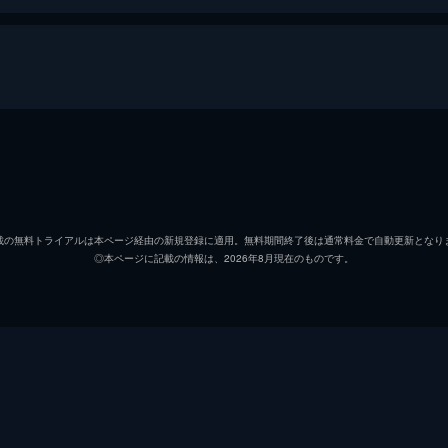
アーサー・フレック
ホアキ
マレー・フランクリン
ロバー
載の無料トライアルは本ページ経由の新規登録に適用。無料期間終了後は通常料金で自動更新となり
◎本ページに記載の情報は、2026年8月現在のものです。
ソフィー・デュモンド
ザジー
ペニー・フレック
フラン
マーク
ビル・