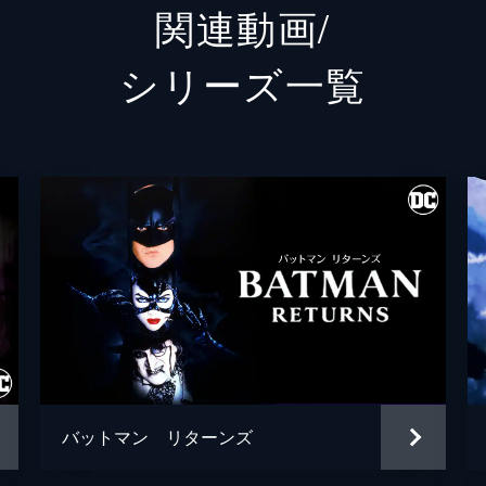
関連動画/
ランドル
グレン
シリーズ⼀覧
シェー
トーマス・ウェイン
ブレッ
アルフレッド・ペニーワース
ダグラ
ジョシ
ゲイリー
リー・
シャロ
ブライ
バットマン リターンズ
ハンナ