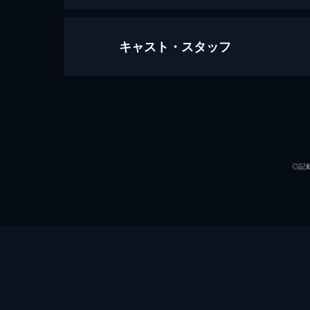
キャスト・スタッフ
ジョーカー
122分
出演
◎記