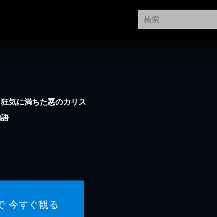
。狂気に満ちた悪のカリス
物語
で 今すぐ観る