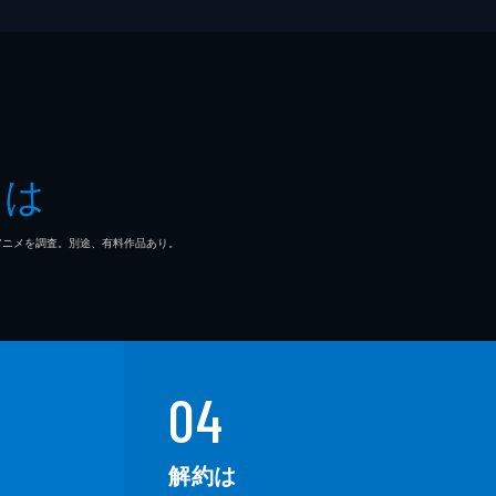
とは
マ/アニメを調査。別途、有料作品あり。
04
解約は