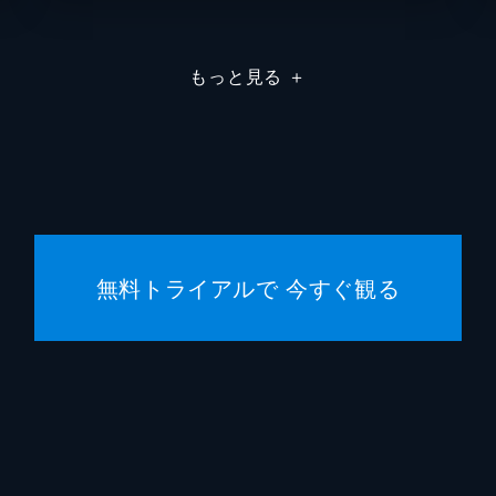
エイプ
もっと見る
＋
トッド
トッド
スコッ
ヒルド
無料トライアルで 今すぐ観る
トッド
ブラッ
エマ・