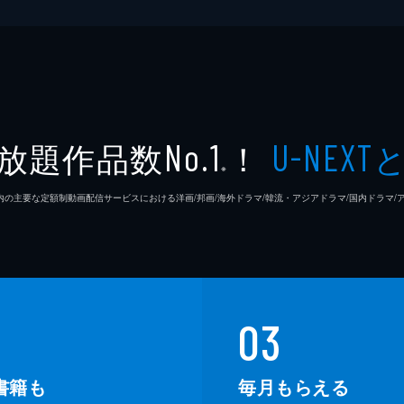
放題作品数
！
No.1
U-NEXT
※
26年7⽉ 国内の主要な定額制動画配信サービスにおける洋画/邦画/海外ドラマ/韓流・アジアドラマ/国内ドラ
03
書籍も
毎月もらえる