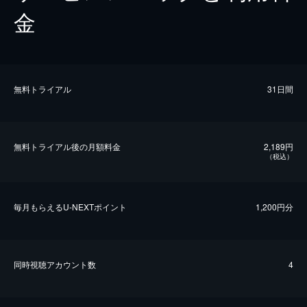
金
無料トライアル
31日間
無料トライアル後の⽉額料金
2,189円
（税込）
毎⽉もらえるU-NEXTポイント
1,200円分
同時視聴アカウント数
4