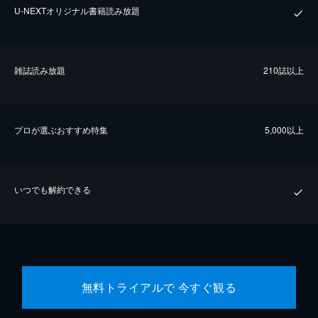
U-NEXTオリジナル書籍読み放題
雑誌読み放題
210誌以上
プロが選ぶおすすめ特集
5,000以上
いつでも解約できる
無料トライアルで 今すぐ観る