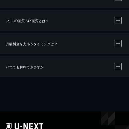
※
作品によって必要なポイントが異なります。
フルHD画質 / 4K画質とは？
月額料金を支払うタイミングは？
※
40％ポイント還元の対象は、クレジットカード決済による作品の購入 / レンタルです。
※
iOSアプリのUコイン決済による作品の購入 / レンタルは、20％のポイント還元です。
※
還元の対象外となる決済方法や商品があります。くわしくは
こちら
をご確認ください。
いつでも解約できますか
こちら