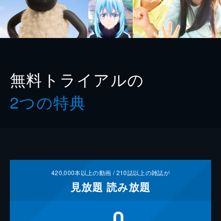
無料トライアルの
2つの特典
420,000
本以上の動画 /
210
誌以上の雑誌が
見放題
読み放題
0