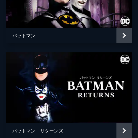
ブライアン・タイリー・ヘンリー
ハンナ・グロス
エイプリル・グレイス
バットマン
監督
トッド・フィリップス
脚本
トッド・フィリップス
スコット・シルヴァー
音楽
ヒルドゥル・グーナドッティル
製作
トッド・フィリップス
ブラッドリー・クーパー
エマ・ティリンジャー・コスコフ
バットマン リターンズ