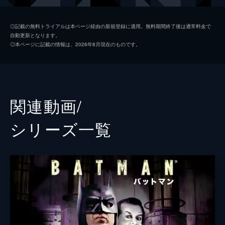
ソフィー・デュモンド
ザジー・ビーツ
◎記載の無料トライアルは本ページ経由の新規登録に適用。無料期間終了後は通常料金で
自動更新となります。
ペニー・フレック
フランセス・コンロイ
◎本ページに記載の情報は、2026年8月現在のものです。
マーク・マロン
ビル・キャンプ
ランドル
グレン・フレシュラー
関連動画/
シェー・ウィガム
シリーズ⼀覧
トーマス・ウェイン
ブレット・カレン
アルフレッド・ペニーワース
ダグラス・ホッジ
ジョシュ・パイス
ゲイリー
リー・ギル
シャロン・ワシントン