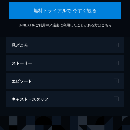
無料トライアルで 今すぐ観る
U-NEXTをご利用中／過去に利用したことがある方は
こちら
見どころ
ストーリー
エピソード
ジョーカー
キャスト・スタッフ
122分
出演
アーサー・フレック
ホアキン・フェニックス
マレー・フランクリン
ロバート・デ・ニーロ