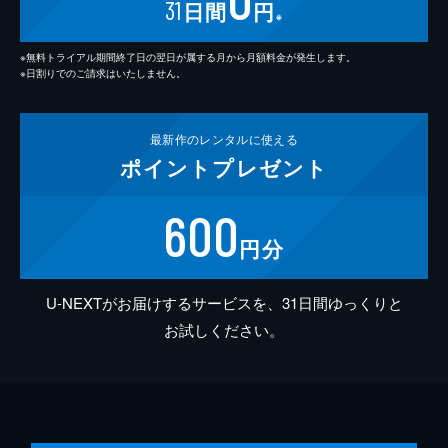
31
日間
円
※
※無料トライアル期間終了日の翌日が属する月から月額料金が発生します。
※日割りでのご請求はいたしません。
最新作の
レンタルに使える
ポイント
プレゼント
600
円分
U-NEXTがお届けするサービスを、31日間ゆっくりと
お試しください。