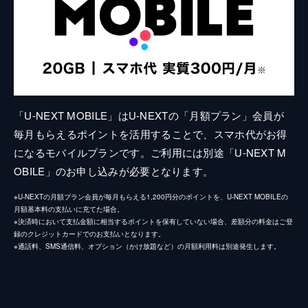
「U-NEXT MOBILE」はU-NEXTの「月額プラン」会員が
毎月もらえるポイントを活用することで、スマホ代がお得
になるモバイルプランです。ご利用には別途「U-NEXT M
OBILE」のお申し込みが必要となります。
※U-NEXTの月額プラン会員が毎月もらえる1,200円分のポイントを、U-NEXT MOBILEの
月額基本料の支払いに充てた場合。
※決済時において支払金額に相当するポイントを保有していない場合、差額分の料金はご登
録のクレジットカードでのお支払いとなります。
※通話料、SMS通信料、オプション（かけ放題など）の月額利用料は別途発生します。