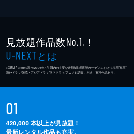
見放題作品数
！
No.1
※
とは
U-NEXT
※GEM Partners調べ/2026年7⽉ 国内の主要な定額制動画配信サービスにおける洋画/邦画/
海外ドラマ/韓流・アジアドラマ/国内ドラマ/アニメを調査。別途、有料作品あり。
01
420,000
本以上が見放題！
最新レンタル作品も充実。