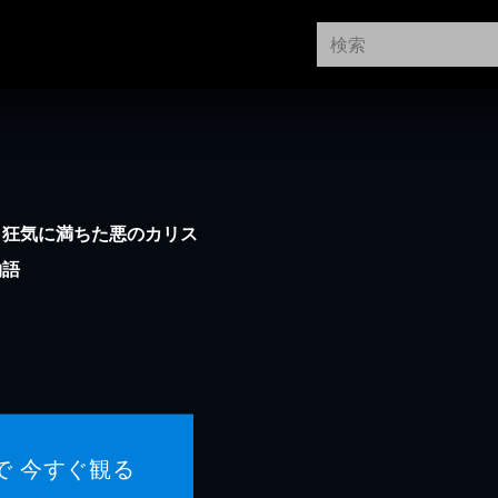
。狂気に満ちた悪のカリス
物語
で 今すぐ観る