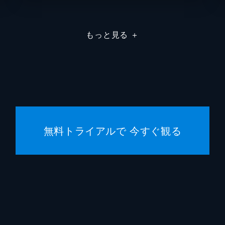
エイプ
もっと見る
＋
トッド
トッド
スコッ
ヒルド
無料トライアルで 今すぐ観る
トッド
ブラッ
エマ・