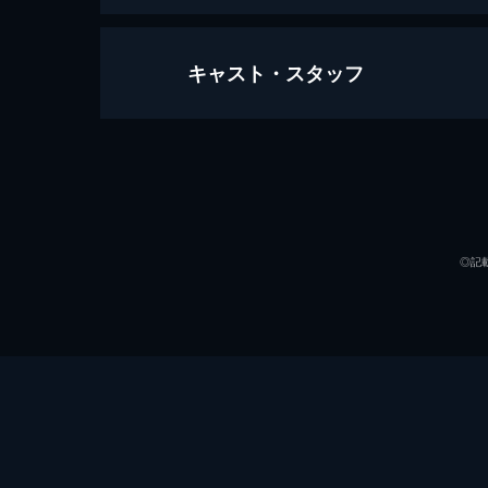
キャスト・スタッフ
ジョーカー
122分
出演
◎記