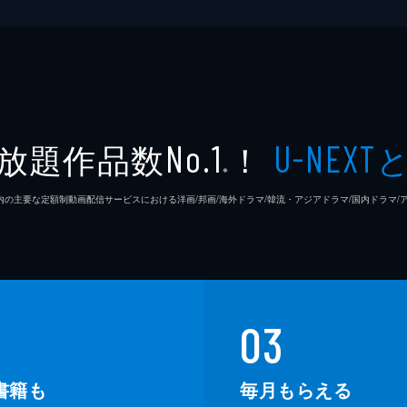
放題作品数
！
No.1
U-NEXT
※
26年7⽉ 国内の主要な定額制動画配信サービスにおける洋画/邦画/海外ドラマ/韓流・アジアドラマ/国内ドラ
03
書籍も
毎月もらえる