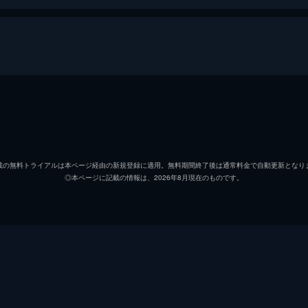
アーサー・フレック
ホアキ
マレー・フランクリン
ロバー
載の無料トライアルは本ページ経由の新規登録に適用。無料期間終了後は通常料金で自動更新となり
◎本ページに記載の情報は、2026年8月現在のものです。
ソフィー・デュモンド
ザジー
ペニー・フレック
フラン
マーク
ビル・