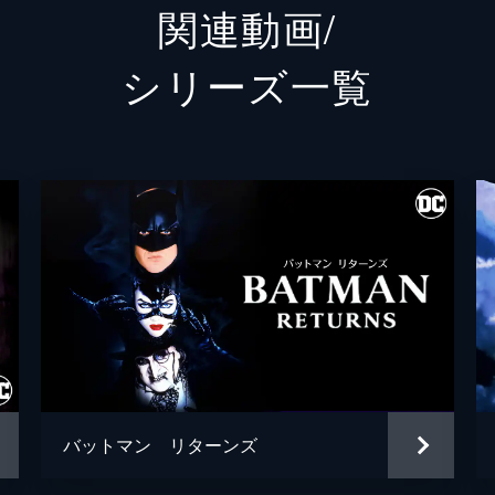
関連動画/
ランドル
グレン
シリーズ⼀覧
シェー
トーマス・ウェイン
ブレッ
アルフレッド・ペニーワース
ダグラ
ジョシ
ゲイリー
リー・
シャロ
ブライ
バットマン リターンズ
ハンナ