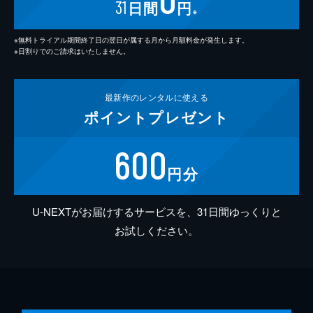
31
日間
円
※
※無料トライアル期間終了日の翌日が属する月から月額料金が発生します。
※日割りでのご請求はいたしません。
最新作の
レンタルに使える
ポイント
プレゼント
600
円分
U-NEXTがお届けするサービスを、31日間ゆっくりと
お試しください。