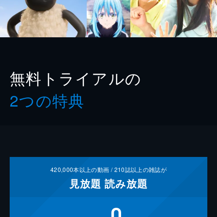
無料トライアルの
2つの特典
420,000
本以上の動画 /
210
誌以上の雑誌が
見放題
読み放題
0