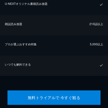
U-NEXTオリジナル書籍読み放題
雑誌読み放題
210誌以上
プロが選ぶおすすめ特集
5,000以上
いつでも解約できる
無料トライアルで 今すぐ観る