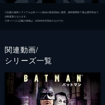
ソフィー・デュモンド
ザジー・ビーツ
◎記載の無料トライアルは本ページ経由の新規登録に適用。無料期間終了後は通常料金で
自動更新となります。
ペニー・フレック
フランセス・コンロイ
◎本ページに記載の情報は、2026年8月現在のものです。
マーク・マロン
ビル・キャンプ
ランドル
グレン・フレシュラー
関連動画/
シェー・ウィガム
シリーズ⼀覧
トーマス・ウェイン
ブレット・カレン
アルフレッド・ペニーワース
ダグラス・ホッジ
ジョシュ・パイス
ゲイリー
リー・ギル
シャロン・ワシントン