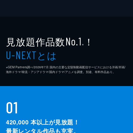
見放題作品数
！
No.1
※
とは
U-NEXT
※GEM Partners調べ/2026年7⽉ 国内の主要な定額制動画配信サービスにおける洋画/邦画/
海外ドラマ/韓流・アジアドラマ/国内ドラマ/アニメを調査。別途、有料作品あり。
01
420,000
本以上が見放題！
最新レンタル作品も充実。