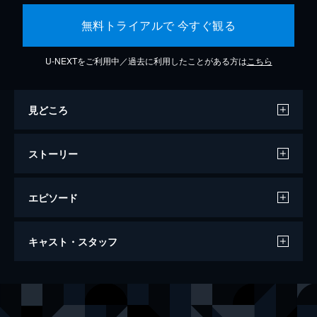
無料トライアルで 今すぐ観る
U-NEXTをご利用中／過去に利用したことがある方は
こちら
見どころ
ストーリー
エピソード
ジョーカー
キャスト・スタッフ
122分
出演
アーサー・フレック
ホアキン・フェニックス
マレー・フランクリン
ロバート・デ・ニーロ