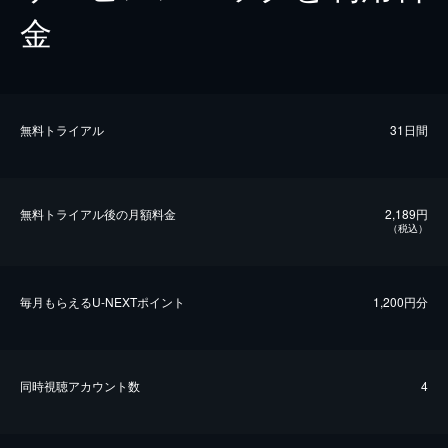
金
無料トライアル
31日間
無料トライアル後の⽉額料金
2,189円
（税込）
毎⽉もらえるU-NEXTポイント
1,200円分
同時視聴アカウント数
4