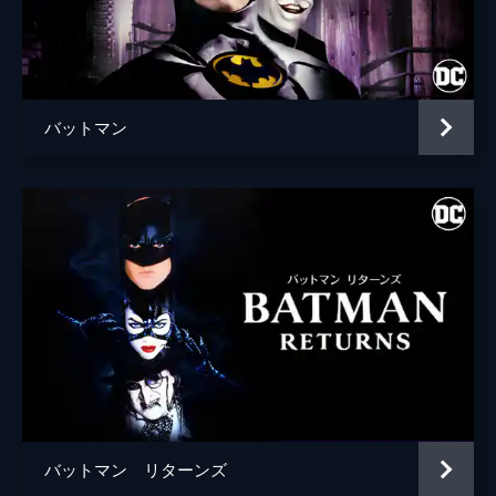
ブライアン・タイリー・ヘンリー
ハンナ・グロス
エイプリル・グレイス
バットマン
監督
トッド・フィリップス
脚本
トッド・フィリップス
スコット・シルヴァー
音楽
ヒルドゥル・グーナドッティル
製作
トッド・フィリップス
ブラッドリー・クーパー
エマ・ティリンジャー・コスコフ
バットマン リターンズ