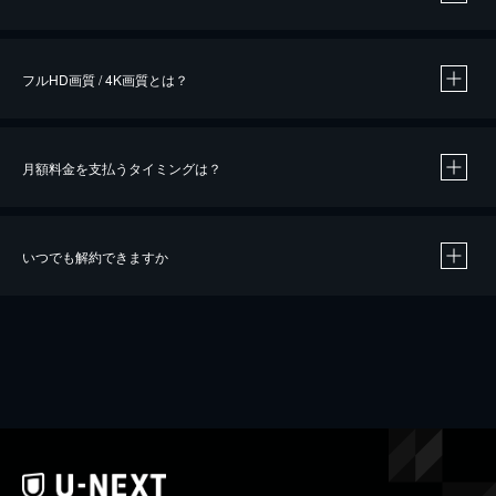
※
作品によって必要なポイントが異なります。
フルHD画質 / 4K画質とは？
月額料金を支払うタイミングは？
※
40％ポイント還元の対象は、クレジットカード決済による作品の購入 / レンタルです。
※
iOSアプリのUコイン決済による作品の購入 / レンタルは、20％のポイント還元です。
※
還元の対象外となる決済方法や商品があります。くわしくは
こちら
をご確認ください。
いつでも解約できますか
こちら