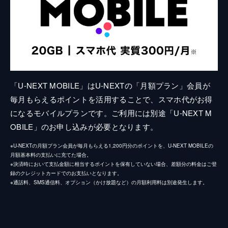
「U-NEXT MOBILE」はU-NEXTの「月額プラン」会員が
毎月もらえるポイントを活用することで、スマホ代がお得
になるモバイルプランです。ご利用には別途「U-NEXT M
OBILE」のお申し込みが必要となります。
※U-NEXTの月額プラン会員が毎月もらえる1,200円分のポイントを、U-NEXT MOBILEの
月額基本料の支払いに充てた場合。
※決済時において支払金額に相当するポイントを保有していない場合、差額分の料金はご登
録のクレジットカードでのお支払いとなります。
※通話料、SMS通信料、オプション（かけ放題など）の月額利用料は別途発生します。