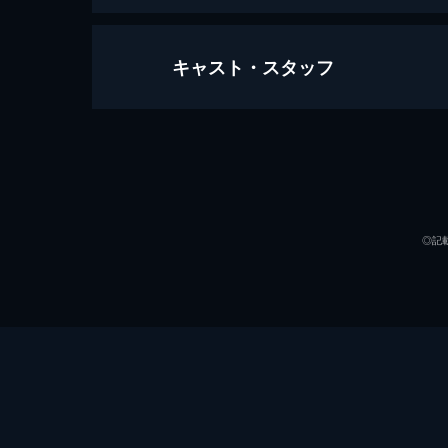
キャスト・スタッフ
ジョーカー
122分
出演
◎記