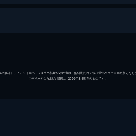
アーサー・フレック
ホアキ
マレー・フランクリン
ロバー
載の無料トライアルは本ページ経由の新規登録に適用。無料期間終了後は通常料金で自動更新となり
◎本ページに記載の情報は、2026年8月現在のものです。
ソフィー・デュモンド
ザジー
ペニー・フレック
フラン
マーク
ビル・