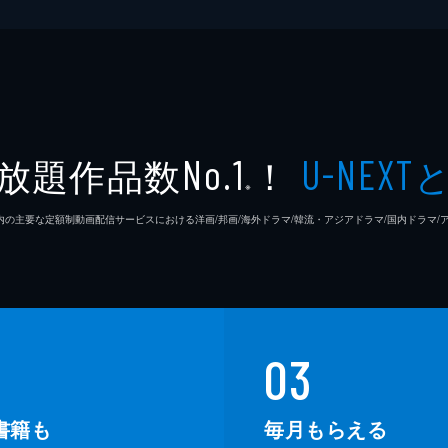
放題作品数
！
No.1
U-NEXT
※
26年7⽉ 国内の主要な定額制動画配信サービスにおける洋画/邦画/海外ドラマ/韓流・アジアドラマ/国内ドラ
03
書籍も
毎月もらえる