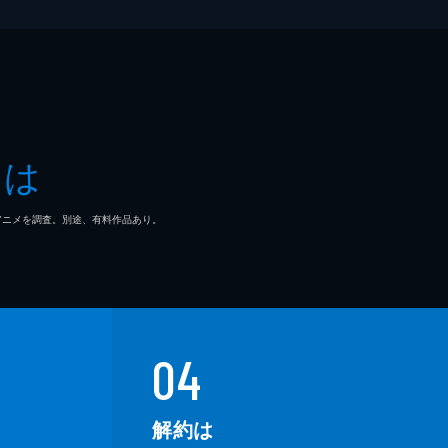
とは
マ/アニメを調査。別途、有料作品あり。
04
解約は