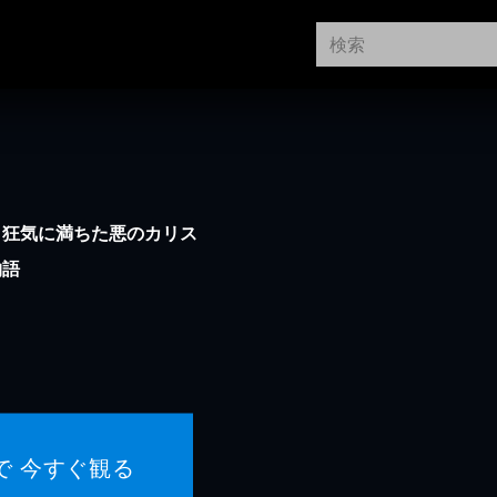
。狂気に満ちた悪のカリス
物語
で 今すぐ観る