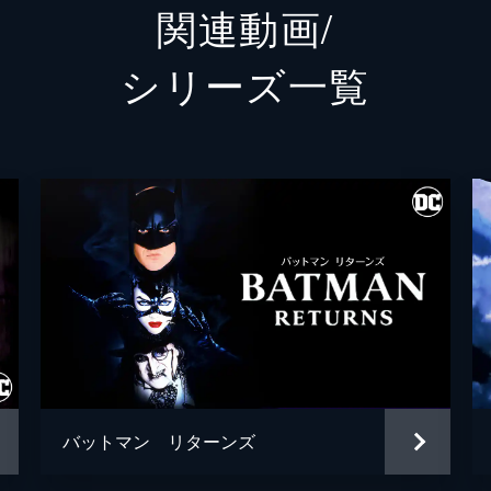
関連動画/
ランドル
グレン
シリーズ⼀覧
シェー
トーマス・ウェイン
ブレッ
アルフレッド・ペニーワース
ダグラ
ジョシ
ゲイリー
リー・
シャロ
ブライ
バットマン リターンズ
ハンナ