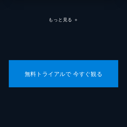
エイプ
もっと見る
＋
トッド
トッド
スコッ
ヒルド
無料トライアルで 今すぐ観る
トッド
ブラッ
エマ・