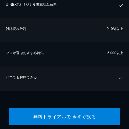
U-NEXTオリジナル書籍読み放題
雑誌読み放題
210誌以上
プロが選ぶおすすめ特集
5,000以上
いつでも解約できる
無料トライアルで 今すぐ観る