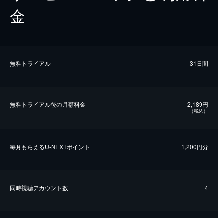
金
無料トライアル
31日間
無料トライアル後の⽉額料金
2,189円
（税込）
毎⽉もらえるU-NEXTポイント
1,200円分
同時視聴アカウント数
4