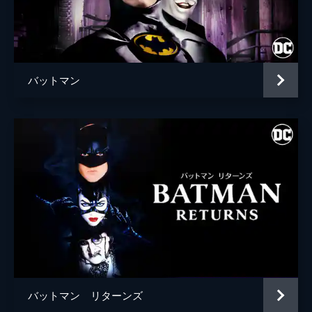
ブライアン・タイリー・ヘンリー
ハンナ・グロス
エイプリル・グレイス
バットマン
監督
トッド・フィリップス
脚本
トッド・フィリップス
スコット・シルヴァー
音楽
ヒルドゥル・グーナドッティル
製作
トッド・フィリップス
ブラッドリー・クーパー
エマ・ティリンジャー・コスコフ
バットマン リターンズ