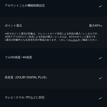
アカウントごとの機能制限設定
ポイント還元
最⼤40%
※
※
40％ポイント還元の対象は、クレジットカード決済による作品の購入 / レンタルです。
※
iOSアプリのUコイン決済による作品の購入 / レンタルは、20％のポイント還元です。
※
還元の対象外となる決済方法や商品があります。くわしくは
こちら
をご確認ください。
フルHD画質 / 4K画質
⾼⾳質（DOLBY DIGITAL PLUS）
テレビ / スマホ / PCなどに対応