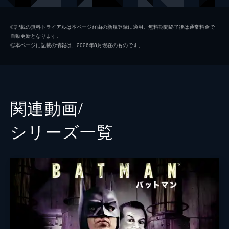
ソフィー・デュモンド
ザジー・ビーツ
◎記載の無料トライアルは本ページ経由の新規登録に適用。無料期間終了後は通常料金で
自動更新となります。
ペニー・フレック
フランセス・コンロイ
◎本ページに記載の情報は、2026年8月現在のものです。
マーク・マロン
ビル・キャンプ
ランドル
グレン・フレシュラー
関連動画/
シェー・ウィガム
シリーズ⼀覧
トーマス・ウェイン
ブレット・カレン
アルフレッド・ペニーワース
ダグラス・ホッジ
ジョシュ・パイス
ゲイリー
リー・ギル
シャロン・ワシントン