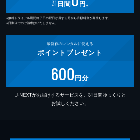
31
日間
円
※
※無料トライアル期間終了日の翌日が属する月から月額料金が発生します。
※日割りでのご請求はいたしません。
最新作の
レンタルに使える
ポイント
プレゼント
600
円分
U-NEXTがお届けするサービスを、31日間ゆっくりと
お試しください。