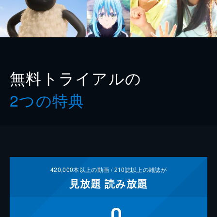
無料トライアルの
2つの特典
420,000
本以上の動画 /
210
誌以上の雑誌が
見放題
読み放題
0