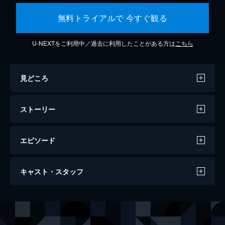
無料トライアルで 今すぐ観る
U-NEXTをご利用中／過去に利用したことがある方は
こちら
見どころ
ストーリー
エピソード
ジョーカー
キャスト・スタッフ
122分
出演
アーサー・フレック
ホアキン・フェニックス
マレー・フランクリン
ロバート・デ・ニーロ