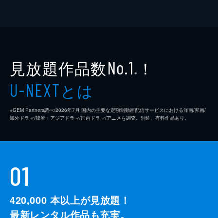
見放題作品数
！
No.1
※
とは
U-NEXT
※GEM Partners調べ/2026年7⽉ 国内の主要な定額制動画配信サービスにおける洋画/邦画/
海外ドラマ/韓流・アジアドラマ/国内ドラマ/アニメを調査。別途、有料作品あり。
01
420,000
本以上が見放題！
最新レンタル作品も充実。