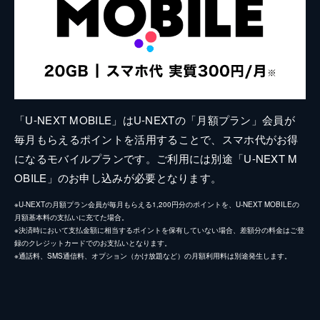
「U-NEXT MOBILE」はU-NEXTの「月額プラン」会員が
毎月もらえるポイントを活用することで、スマホ代がお得
になるモバイルプランです。ご利用には別途「U-NEXT M
OBILE」のお申し込みが必要となります。
※U-NEXTの月額プラン会員が毎月もらえる1,200円分のポイントを、U-NEXT MOBILEの
月額基本料の支払いに充てた場合。
※決済時において支払金額に相当するポイントを保有していない場合、差額分の料金はご登
録のクレジットカードでのお支払いとなります。
※通話料、SMS通信料、オプション（かけ放題など）の月額利用料は別途発生します。