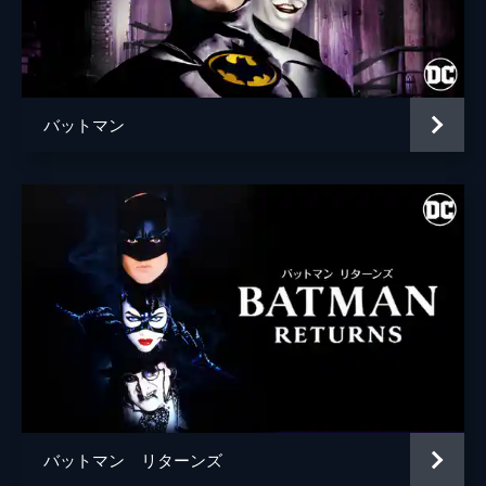
ブライアン・タイリー・ヘンリー
ハンナ・グロス
エイプリル・グレイス
バットマン
監督
トッド・フィリップス
脚本
トッド・フィリップス
スコット・シルヴァー
音楽
ヒルドゥル・グーナドッティル
製作
トッド・フィリップス
ブラッドリー・クーパー
エマ・ティリンジャー・コスコフ
バットマン リターンズ