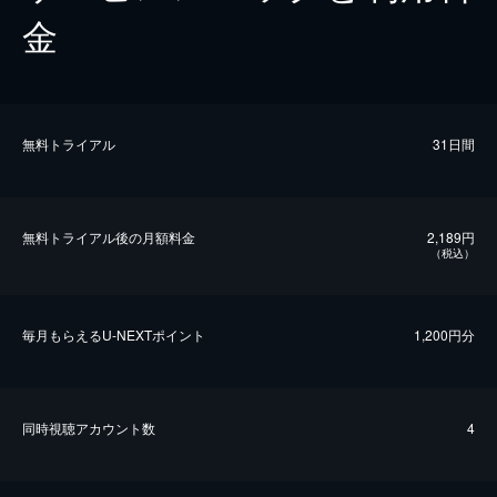
金
無料トライアル
31日間
無料トライアル後の⽉額料金
2,189円
（税込）
毎⽉もらえるU-NEXTポイント
1,200円分
同時視聴アカウント数
4