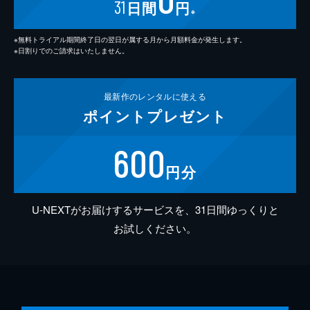
31
日間
円
※
※無料トライアル期間終了日の翌日が属する月から月額料金が発生します。
※日割りでのご請求はいたしません。
最新作の
レンタルに使える
ポイント
プレゼント
600
円分
U-NEXTがお届けするサービスを、31日間ゆっくりと
お試しください。