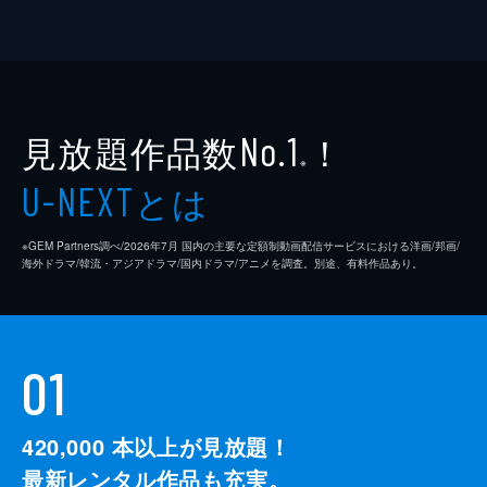
見放題作品数
！
No.1
※
とは
U-NEXT
※GEM Partners調べ/2026年7⽉ 国内の主要な定額制動画配信サービスにおける洋画/邦画/
海外ドラマ/韓流・アジアドラマ/国内ドラマ/アニメを調査。別途、有料作品あり。
01
420,000
本以上が見放題！
最新レンタル作品も充実。