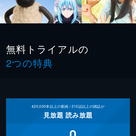
無料トライアルの
2つの特典
420,000
本以上の動画 /
210
誌以上の雑誌が
見放題
読み放題
0