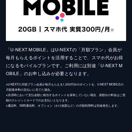
「U-NEXT MOBILE」はU-NEXTの「月額プラン」会員が
毎月もらえるポイントを活用することで、スマホ代がお得
になるモバイルプランです。ご利用には別途「U-NEXT M
OBILE」のお申し込みが必要となります。
※U-NEXTの月額プラン会員が毎月もらえる1,200円分のポイントを、U-NEXT MOBILEの
月額基本料の支払いに充てた場合。
※決済時において支払金額に相当するポイントを保有していない場合、差額分の料金はご登
録のクレジットカードでのお支払いとなります。
※通話料、SMS通信料、オプション（かけ放題など）の月額利用料は別途発生します。