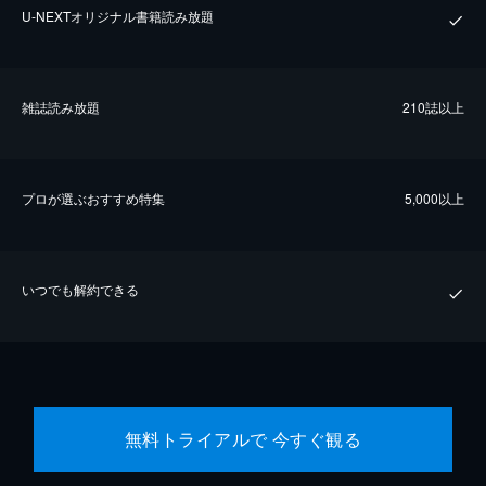
U-NEXTオリジナル書籍読み放題
雑誌読み放題
210誌以上
プロが選ぶおすすめ特集
5,000以上
いつでも解約できる
無料トライアルで 今すぐ観る