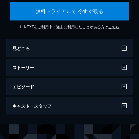
無料トライアルで 今すぐ観る
U-NEXTをご利用中／過去に利用したことがある方は
こちら
見どころ
ストーリー
エピソード
ジョーカー
キャスト・スタッフ
122分
出演
アーサー・フレック
ホアキン・フェニックス
マレー・フランクリン
ロバート・デ・ニーロ