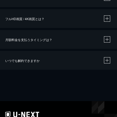
※
作品によって必要なポイントが異なります。
フルHD画質 / 4K画質とは？
月額料金を支払うタイミングは？
※
40％ポイント還元の対象は、クレジットカード決済による作品の購入 / レンタルです。
※
iOSアプリのUコイン決済による作品の購入 / レンタルは、20％のポイント還元です。
※
還元の対象外となる決済方法や商品があります。くわしくは
こちら
をご確認ください。
いつでも解約できますか
こちら