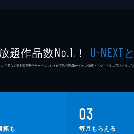
放題作品数
！
No.1
U-NEXT
※
26年7⽉ 国内の主要な定額制動画配信サービスにおける洋画/邦画/海外ドラマ/韓流・アジアドラマ/国内ドラ
03
書籍も
毎月もらえる