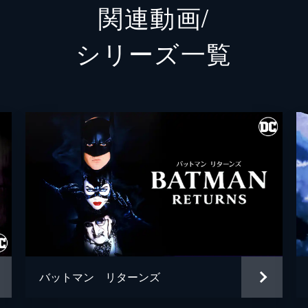
関連動画/
ランドル
グレン
シリーズ⼀覧
シェー
トーマス・ウェイン
ブレッ
アルフレッド・ペニーワース
ダグラ
ジョシ
ゲイリー
リー・
シャロ
ブライ
バットマン リターンズ
ハンナ