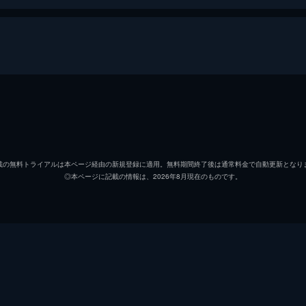
アーサー・フレック
ホアキ
マレー・フランクリン
ロバー
載の無料トライアルは本ページ経由の新規登録に適用。無料期間終了後は通常料金で自動更新となり
◎本ページに記載の情報は、2026年8月現在のものです。
ソフィー・デュモンド
ザジー
ペニー・フレック
フラン
マーク
ビル・