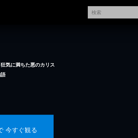
。狂気に満ちた悪のカリス
物語
で 今すぐ観る