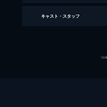
キャスト・スタッフ
ジョーカー
122分
出演
◎記