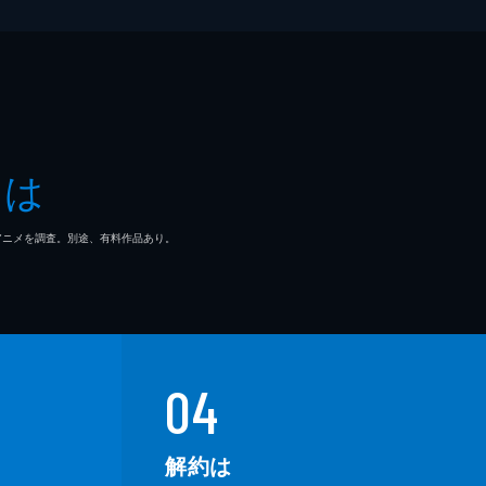
とは
マ/アニメを調査。別途、有料作品あり。
04
解約は