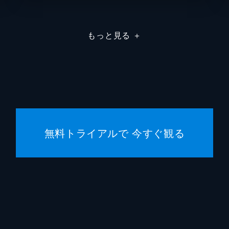
エイプ
もっと見る
＋
トッド
トッド
スコッ
ヒルド
無料トライアルで 今すぐ観る
トッド
ブラッ
エマ・