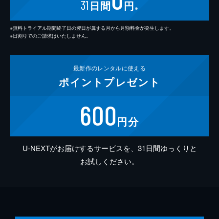
31
日間
円
※
※無料トライアル期間終了日の翌日が属する月から月額料金が発生します。
※日割りでのご請求はいたしません。
最新作の
レンタルに使える
ポイント
プレゼント
600
円分
U-NEXTがお届けするサービスを、31日間ゆっくりと
お試しください。