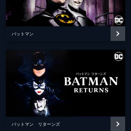
ブライアン・タイリー・ヘンリー
ハンナ・グロス
エイプリル・グレイス
バットマン
監督
トッド・フィリップス
脚本
トッド・フィリップス
スコット・シルヴァー
音楽
ヒルドゥル・グーナドッティル
製作
トッド・フィリップス
ブラッドリー・クーパー
エマ・ティリンジャー・コスコフ
バットマン リターンズ