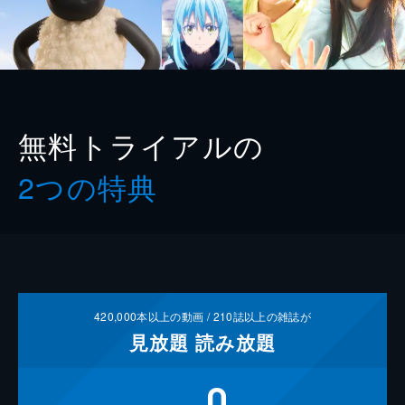
無料トライアルの
2つの特典
420,000
本以上の動画 /
210
誌以上の雑誌が
見放題
読み放題
0