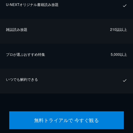
U-NEXTオリジナル書籍読み放題
雑誌読み放題
210誌以上
プロが選ぶおすすめ特集
5,000以上
いつでも解約できる
無料トライアルで 今すぐ観る