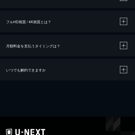
※
作品によって必要なポイントが異なります。
フルHD画質 / 4K画質とは？
月額料金を支払うタイミングは？
※
40％ポイント還元の対象は、クレジットカード決済による作品の購入 / レンタルです。
※
iOSアプリのUコイン決済による作品の購入 / レンタルは、20％のポイント還元です。
※
還元の対象外となる決済方法や商品があります。くわしくは
こちら
をご確認ください。
いつでも解約できますか
こちら