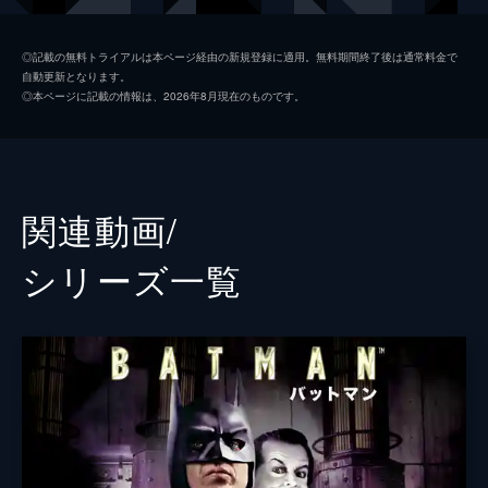
ソフィー・デュモンド
ザジー・ビーツ
◎記載の無料トライアルは本ページ経由の新規登録に適用。無料期間終了後は通常料金で
自動更新となります。
ペニー・フレック
フランセス・コンロイ
◎本ページに記載の情報は、2026年8月現在のものです。
マーク・マロン
ビル・キャンプ
ランドル
グレン・フレシュラー
関連動画/
シェー・ウィガム
シリーズ⼀覧
トーマス・ウェイン
ブレット・カレン
アルフレッド・ペニーワース
ダグラス・ホッジ
ジョシュ・パイス
ゲイリー
リー・ギル
シャロン・ワシントン