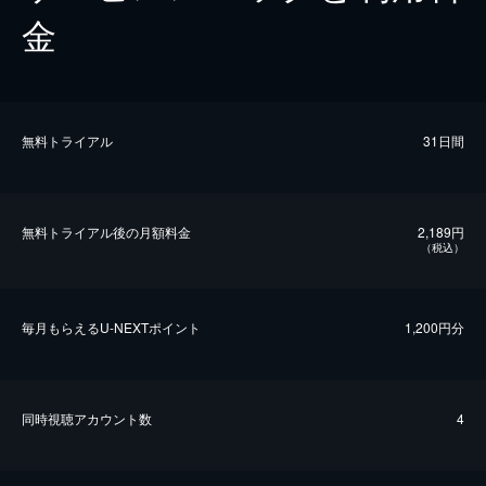
金
無料トライアル
31日間
無料トライアル後の⽉額料金
2,189円
（税込）
毎⽉もらえるU-NEXTポイント
1,200円分
同時視聴アカウント数
4