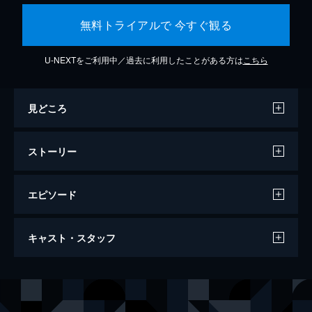
無料トライアルで 今すぐ観る
U-NEXTをご利用中／過去に利用したことがある方は
こちら
見どころ
ストーリー
エピソード
ジョーカー
キャスト・スタッフ
122分
出演
アーサー・フレック
ホアキン・フェニックス
マレー・フランクリン
ロバート・デ・ニーロ