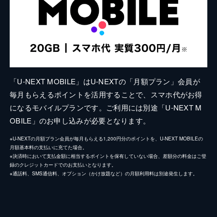
「U-NEXT MOBILE」はU-NEXTの「月額プラン」会員が
毎月もらえるポイントを活用することで、スマホ代がお得
になるモバイルプランです。ご利用には別途「U-NEXT M
OBILE」のお申し込みが必要となります。
※U-NEXTの月額プラン会員が毎月もらえる1,200円分のポイントを、U-NEXT MOBILEの
月額基本料の支払いに充てた場合。
※決済時において支払金額に相当するポイントを保有していない場合、差額分の料金はご登
録のクレジットカードでのお支払いとなります。
※通話料、SMS通信料、オプション（かけ放題など）の月額利用料は別途発生します。