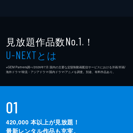
見放題作品数
！
No.1
※
とは
U-NEXT
※GEM Partners調べ/2026年7⽉ 国内の主要な定額制動画配信サービスにおける洋画/邦画/
海外ドラマ/韓流・アジアドラマ/国内ドラマ/アニメを調査。別途、有料作品あり。
01
420,000
本以上が見放題！
最新レンタル作品も充実。