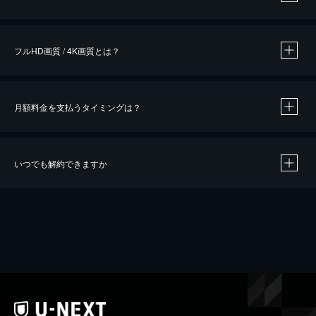
※
作品によって必要なポイントが異なります。
フルHD画質 / 4K画質とは？
月額料金を支払うタイミングは？
※
40％ポイント還元の対象は、クレジットカード決済による作品の購入 / レンタルです。
※
iOSアプリのUコイン決済による作品の購入 / レンタルは、20％のポイント還元です。
※
還元の対象外となる決済方法や商品があります。くわしくは
こちら
をご確認ください。
いつでも解約できますか
こちら