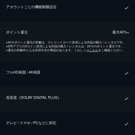
アカウントごとの機能制限設定
ポイント還元
最⼤40%
※
※
40％ポイント還元の対象は、クレジットカード決済による作品の購入 / レンタルです。
※
iOSアプリのUコイン決済による作品の購入 / レンタルは、20％のポイント還元です。
※
還元の対象外となる決済方法や商品があります。くわしくは
こちら
をご確認ください。
フルHD画質 / 4K画質
⾼⾳質（DOLBY DIGITAL PLUS）
テレビ / スマホ / PCなどに対応