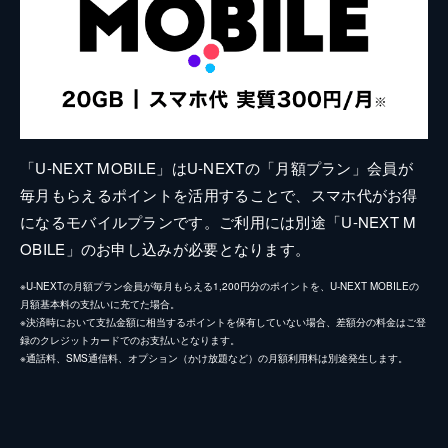
「U-NEXT MOBILE」はU-NEXTの「月額プラン」会員が
毎月もらえるポイントを活用することで、スマホ代がお得
になるモバイルプランです。ご利用には別途「U-NEXT M
OBILE」のお申し込みが必要となります。
※U-NEXTの月額プラン会員が毎月もらえる1,200円分のポイントを、U-NEXT MOBILEの
月額基本料の支払いに充てた場合。
※決済時において支払金額に相当するポイントを保有していない場合、差額分の料金はご登
録のクレジットカードでのお支払いとなります。
※通話料、SMS通信料、オプション（かけ放題など）の月額利用料は別途発生します。