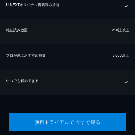
U-NEXTオリジナル書籍読み放題
雑誌読み放題
210誌以上
プロが選ぶおすすめ特集
5,000以上
いつでも解約できる
無料トライアルで 今すぐ観る