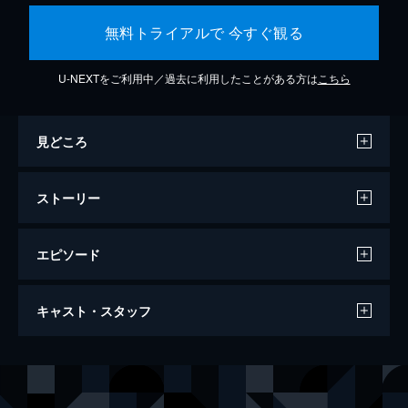
無料トライアルで 今すぐ観る
U-NEXTをご利用中／過去に利用したことがある方は
こちら
見どころ
ストーリー
エピソード
ジョーカー
キャスト・スタッフ
122分
出演
アーサー・フレック
ホアキン・フェニックス
マレー・フランクリン
ロバート・デ・ニーロ