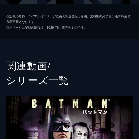
ソフィー・デュモンド
ザジー・ビーツ
◎記載の無料トライアルは本ページ経由の新規登録に適用。無料期間終了後は通常料金で
自動更新となります。
ペニー・フレック
フランセス・コンロイ
◎本ページに記載の情報は、2026年8月現在のものです。
マーク・マロン
ビル・キャンプ
ランドル
グレン・フレシュラー
関連動画/
シェー・ウィガム
シリーズ⼀覧
トーマス・ウェイン
ブレット・カレン
アルフレッド・ペニーワース
ダグラス・ホッジ
ジョシュ・パイス
ゲイリー
リー・ギル
シャロン・ワシントン