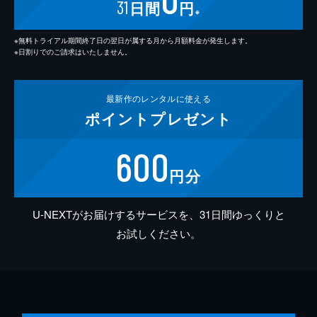
31
日間
円
※
※無料トライアル期間終了日の翌日が属する月から月額料金が発生します。
※日割りでのご請求はいたしません。
最新作の
レンタルに使える
ポイント
プレゼント
600
円分
U-NEXTがお届けするサービスを、31日間ゆっくりと
お試しください。