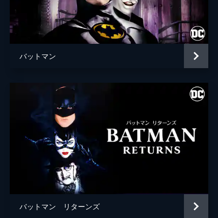
ブライアン・タイリー・ヘンリー
ハンナ・グロス
エイプリル・グレイス
バットマン
監督
トッド・フィリップス
脚本
トッド・フィリップス
スコット・シルヴァー
音楽
ヒルドゥル・グーナドッティル
製作
トッド・フィリップス
ブラッドリー・クーパー
エマ・ティリンジャー・コスコフ
バットマン リターンズ