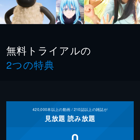
無料トライアルの
2つの特典
420,000
本以上の動画 /
210
誌以上の雑誌が
見放題
読み放題
0