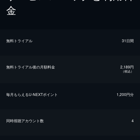
金
無料トライアル
31日間
無料トライアル後の⽉額料金
2,189円
（税込）
毎⽉もらえるU-NEXTポイント
1,200円分
同時視聴アカウント数
4