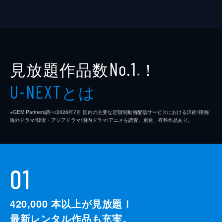
見放題作品数
！
No.1
※
とは
U-NEXT
※GEM Partners調べ/2026年7⽉ 国内の主要な定額制動画配信サービスにおける洋画/邦画/
海外ドラマ/韓流・アジアドラマ/国内ドラマ/アニメを調査。別途、有料作品あり。
01
420,000
本以上が見放題！
最新レンタル作品も充実。