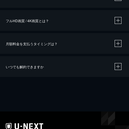
※
作品によって必要なポイントが異なります。
フルHD画質 / 4K画質とは？
月額料金を支払うタイミングは？
※
40％ポイント還元の対象は、クレジットカード決済による作品の購入 / レンタルです。
※
iOSアプリのUコイン決済による作品の購入 / レンタルは、20％のポイント還元です。
※
還元の対象外となる決済方法や商品があります。くわしくは
こちら
をご確認ください。
いつでも解約できますか
こちら