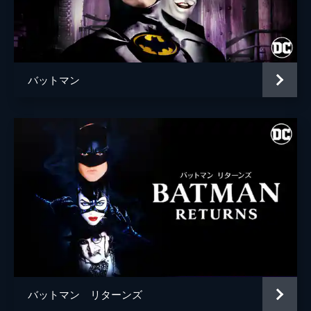
ブライアン・タイリー・ヘンリー
ハンナ・グロス
エイプリル・グレイス
バットマン
監督
トッド・フィリップス
脚本
トッド・フィリップス
スコット・シルヴァー
音楽
ヒルドゥル・グーナドッティル
製作
トッド・フィリップス
ブラッドリー・クーパー
エマ・ティリンジャー・コスコフ
バットマン リターンズ