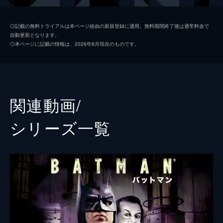
ソフィー・デュモンド
ザジー・ビーツ
◎記載の無料トライアルは本ページ経由の新規登録に適用。無料期間終了後は通常料金で
自動更新となります。
ペニー・フレック
フランセス・コンロイ
◎本ページに記載の情報は、2026年8月現在のものです。
マーク・マロン
ビル・キャンプ
ランドル
グレン・フレシュラー
関連動画/
シェー・ウィガム
シリーズ⼀覧
トーマス・ウェイン
ブレット・カレン
アルフレッド・ペニーワース
ダグラス・ホッジ
ジョシュ・パイス
ゲイリー
リー・ギル
シャロン・ワシントン