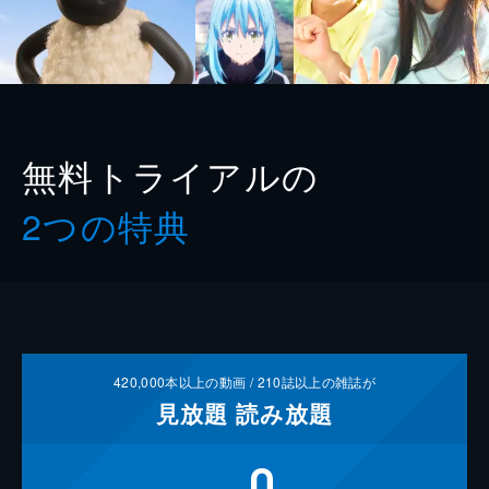
無料トライアルの
2つの特典
420,000
本以上の動画 /
210
誌以上の雑誌が
見放題
読み放題
0