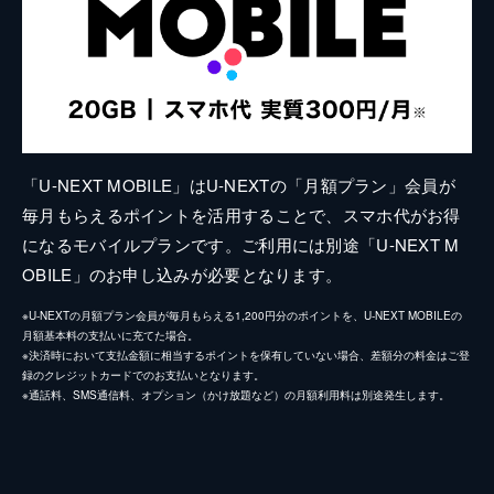
「U-NEXT MOBILE」はU-NEXTの「月額プラン」会員が
毎月もらえるポイントを活用することで、スマホ代がお得
になるモバイルプランです。ご利用には別途「U-NEXT M
OBILE」のお申し込みが必要となります。
※U-NEXTの月額プラン会員が毎月もらえる1,200円分のポイントを、U-NEXT MOBILEの
月額基本料の支払いに充てた場合。
※決済時において支払金額に相当するポイントを保有していない場合、差額分の料金はご登
録のクレジットカードでのお支払いとなります。
※通話料、SMS通信料、オプション（かけ放題など）の月額利用料は別途発生します。