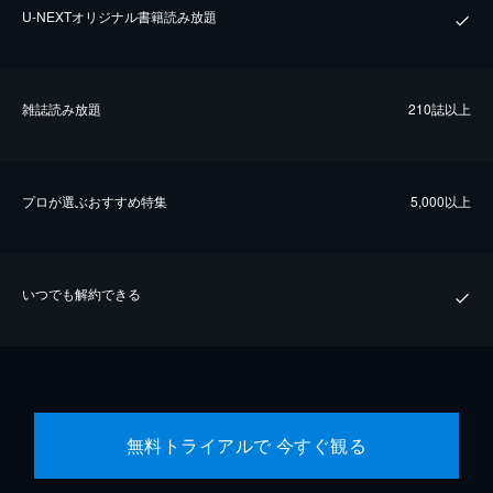
U-NEXTオリジナル書籍読み放題
雑誌読み放題
210誌以上
プロが選ぶおすすめ特集
5,000以上
いつでも解約できる
無料トライアルで 今すぐ観る