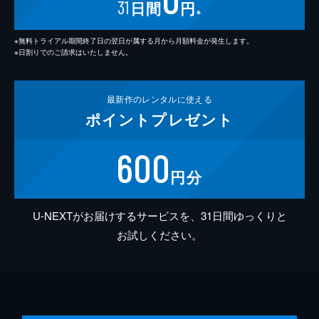
31
日間
円
※
※無料トライアル期間終了日の翌日が属する月から月額料金が発生します。
※日割りでのご請求はいたしません。
最新作の
レンタルに使える
ポイント
プレゼント
600
円分
U-NEXTがお届けするサービスを、31日間ゆっくりと
お試しください。