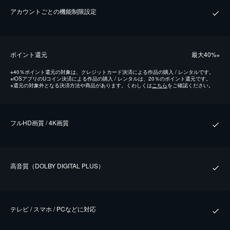
アカウントごとの機能制限設定
ポイント還元
最⼤40%
※
※
40％ポイント還元の対象は、クレジットカード決済による作品の購入 / レンタルです。
※
iOSアプリのUコイン決済による作品の購入 / レンタルは、20％のポイント還元です。
※
還元の対象外となる決済方法や商品があります。くわしくは
こちら
をご確認ください。
フルHD画質 / 4K画質
⾼⾳質（DOLBY DIGITAL PLUS）
テレビ / スマホ / PCなどに対応