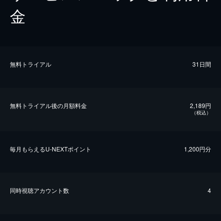
金
無料トライアル
31日間
無料トライアル後の⽉額料金
2,189円
（税込）
毎⽉もらえるU-NEXTポイント
1,200円分
同時視聴アカウント数
4