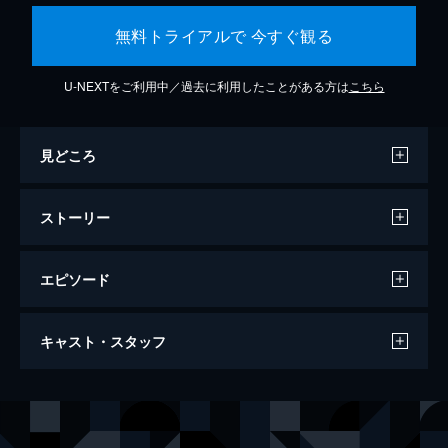
無料トライアルで 今すぐ観る
U-NEXTをご利用中／過去に利用したことがある方は
こちら
見どころ
ストーリー
エピソード
ジョーカー
キャスト・スタッフ
122分
出演
アーサー・フレック
ホアキン・フェニックス
マレー・フランクリン
ロバート・デ・ニーロ