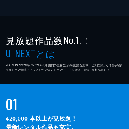
見放題作品数
！
No.1
※
とは
U-NEXT
※GEM Partners調べ/2026年7⽉ 国内の主要な定額制動画配信サービスにおける洋画/邦画/
海外ドラマ/韓流・アジアドラマ/国内ドラマ/アニメを調査。別途、有料作品あり。
01
420,000
本以上が見放題！
最新レンタル作品も充実。