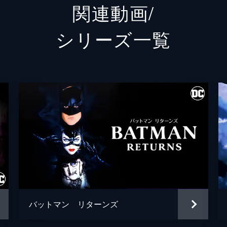
関連動画/
ランドル
グレン
シリーズ⼀覧
シェー
トーマス・ウェイン
ブレッ
アルフレッド・ペニーワース
ダグラ
ジョシ
ゲイリー
リー・
シャロ
ブライ
バットマン リターンズ
ハンナ