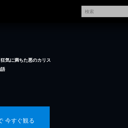
。狂気に満ちた悪のカリス
物語
で 今すぐ観る