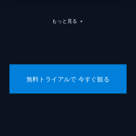
エイプ
もっと見る
＋
トッド
トッド
スコッ
ヒルド
無料トライアルで 今すぐ観る
トッド
ブラッ
エマ・