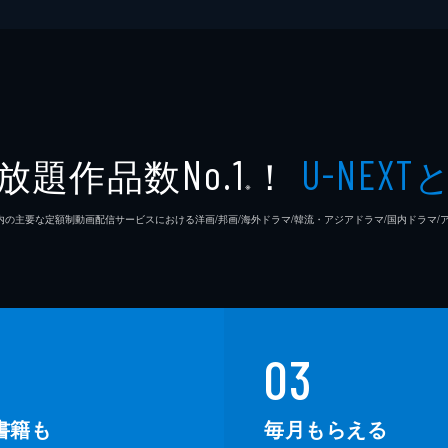
放題作品数
！
No.1
U-NEXT
※
26年7⽉ 国内の主要な定額制動画配信サービスにおける洋画/邦画/海外ドラマ/韓流・アジアドラマ/国内ドラ
03
書籍も
毎月もらえる