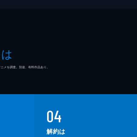
とは
マ/アニメを調査。別途、有料作品あり。
04
解約は