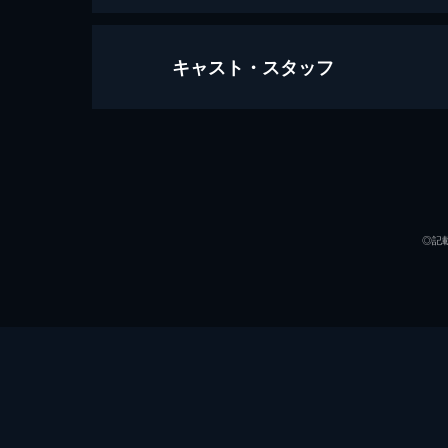
キャスト・スタッフ
ジョーカー
122分
出演
◎記