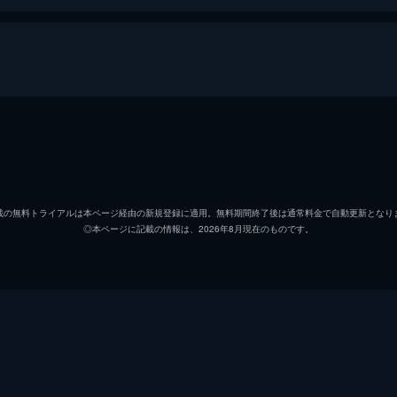
アーサー・フレック
ホアキ
マレー・フランクリン
ロバー
載の無料トライアルは本ページ経由の新規登録に適用。無料期間終了後は通常料金で自動更新となり
◎本ページに記載の情報は、2026年8月現在のものです。
ソフィー・デュモンド
ザジー
ペニー・フレック
フラン
マーク
ビル・