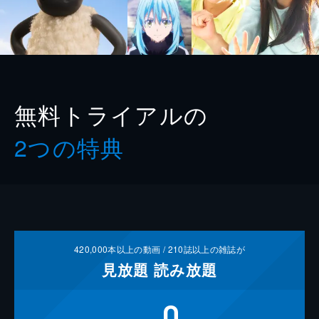
無料トライアルの
2つの特典
420,000
本以上の動画 /
210
誌以上の雑誌が
見放題
読み放題
0