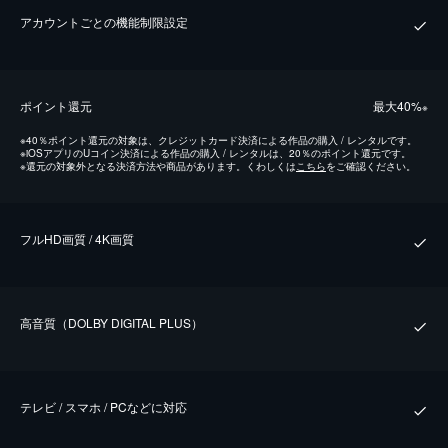
アカウントごとの機能制限設定
ポイント還元
最⼤40%
※
※
40％ポイント還元の対象は、クレジットカード決済による作品の購入 / レンタルです。
※
iOSアプリのUコイン決済による作品の購入 / レンタルは、20％のポイント還元です。
※
還元の対象外となる決済方法や商品があります。くわしくは
こちら
をご確認ください。
フルHD画質 / 4K画質
⾼⾳質（DOLBY DIGITAL PLUS）
テレビ / スマホ / PCなどに対応