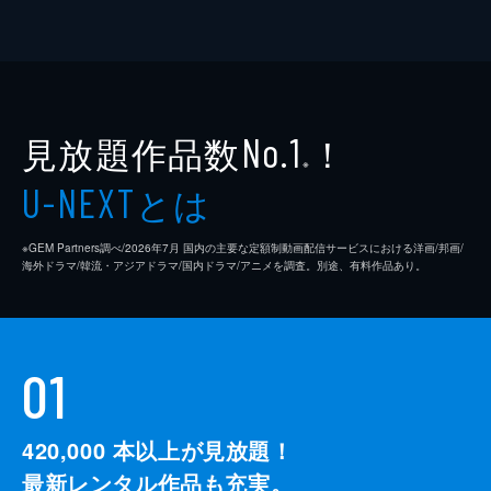
見放題作品数
！
No.1
※
とは
U-NEXT
※GEM Partners調べ/2026年7⽉ 国内の主要な定額制動画配信サービスにおける洋画/邦画/
海外ドラマ/韓流・アジアドラマ/国内ドラマ/アニメを調査。別途、有料作品あり。
01
420,000
本以上が見放題！
最新レンタル作品も充実。