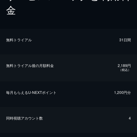
金
無料トライアル
31日間
無料トライアル後の⽉額料金
2,189円
（税込）
毎⽉もらえるU-NEXTポイント
1,200円分
同時視聴アカウント数
4