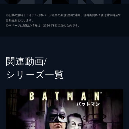
ソフィー・デュモンド
ザジー・ビーツ
◎記載の無料トライアルは本ページ経由の新規登録に適用。無料期間終了後は通常料金で
自動更新となります。
ペニー・フレック
フランセス・コンロイ
◎本ページに記載の情報は、2026年8月現在のものです。
マーク・マロン
ビル・キャンプ
ランドル
グレン・フレシュラー
関連動画/
シェー・ウィガム
シリーズ⼀覧
トーマス・ウェイン
ブレット・カレン
アルフレッド・ペニーワース
ダグラス・ホッジ
ジョシュ・パイス
ゲイリー
リー・ギル
シャロン・ワシントン