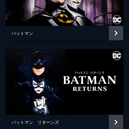
ブライアン・タイリー・ヘンリー
ハンナ・グロス
エイプリル・グレイス
バットマン
監督
トッド・フィリップス
脚本
トッド・フィリップス
スコット・シルヴァー
音楽
ヒルドゥル・グーナドッティル
製作
トッド・フィリップス
ブラッドリー・クーパー
エマ・ティリンジャー・コスコフ
バットマン リターンズ