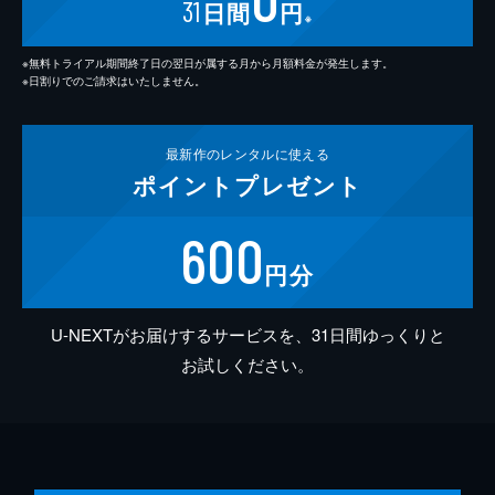
31
日間
円
※
※無料トライアル期間終了日の翌日が属する月から月額料金が発生します。
※日割りでのご請求はいたしません。
最新作の
レンタルに使える
ポイント
プレゼント
600
円分
U-NEXTがお届けするサービスを、31日間ゆっくりと
お試しください。