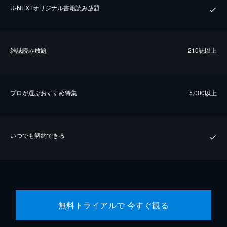
U-NEXTオリジナル書籍読み放題
雑誌読み放題
210誌以上
プロが選ぶおすすめ特集
5,000以上
いつでも解約できる
無料トライアルで 今すぐ観る