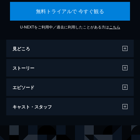
無料トライアルで 今すぐ観る
U-NEXTをご利用中／過去に利用したことがある方は
こちら
見どころ
ストーリー
エピソード
ジョーカー
キャスト・スタッフ
122分
出演
アーサー・フレック
ホアキン・フェニックス
マレー・フランクリン
ロバート・デ・ニーロ