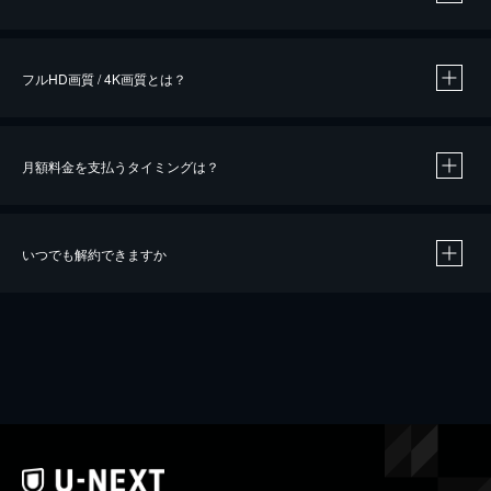
※
作品によって必要なポイントが異なります。
フルHD画質 / 4K画質とは？
月額料金を支払うタイミングは？
※
40％ポイント還元の対象は、クレジットカード決済による作品の購入 / レンタルです。
※
iOSアプリのUコイン決済による作品の購入 / レンタルは、20％のポイント還元です。
※
還元の対象外となる決済方法や商品があります。くわしくは
こちら
をご確認ください。
いつでも解約できますか
こちら