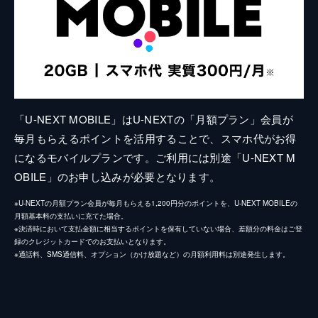
「U-NEXT MOBILE」はU-NEXTの「月額プラン」会員が
毎月もらえるポイントを活用することで、スマホ代がお得
になるモバイルプランです。ご利用には別途「U-NEXT M
OBILE」のお申し込みが必要となります。
※U-NEXTの月額プラン会員が毎月もらえる1,200円分のポイントを、U-NEXT MOBILEの
月額基本料の支払いに充てた場合。
※決済時において支払金額に相当するポイントを保有していない場合、差額分の料金はご登
録のクレジットカードでのお支払いとなります。
※通話料、SMS通信料、オプション（かけ放題など）の月額利用料は別途発生します。