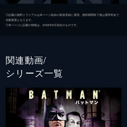
ソフィー・デュモンド
ザジー・ビーツ
◎記載の無料トライアルは本ページ経由の新規登録に適用。無料期間終了後は通常料金で
自動更新となります。
ペニー・フレック
フランセス・コンロイ
◎本ページに記載の情報は、2026年8月現在のものです。
マーク・マロン
ビル・キャンプ
ランドル
グレン・フレシュラー
関連動画/
シェー・ウィガム
シリーズ⼀覧
トーマス・ウェイン
ブレット・カレン
アルフレッド・ペニーワース
ダグラス・ホッジ
ジョシュ・パイス
ゲイリー
リー・ギル
シャロン・ワシントン