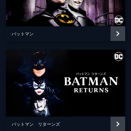
ブライアン・タイリー・ヘンリー
ハンナ・グロス
エイプリル・グレイス
バットマン
監督
トッド・フィリップス
脚本
トッド・フィリップス
スコット・シルヴァー
音楽
ヒルドゥル・グーナドッティル
製作
トッド・フィリップス
ブラッドリー・クーパー
エマ・ティリンジャー・コスコフ
バットマン リターンズ