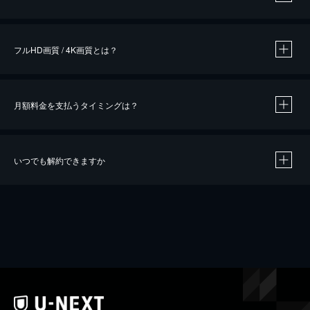
※
作品によって必要なポイントが異なります。
フルHD画質 / 4K画質とは？
月額料金を支払うタイミングは？
※
40％ポイント還元の対象は、クレジットカード決済による作品の購入 / レンタルです。
※
iOSアプリのUコイン決済による作品の購入 / レンタルは、20％のポイント還元です。
※
還元の対象外となる決済方法や商品があります。くわしくは
こちら
をご確認ください。
いつでも解約できますか
こちら