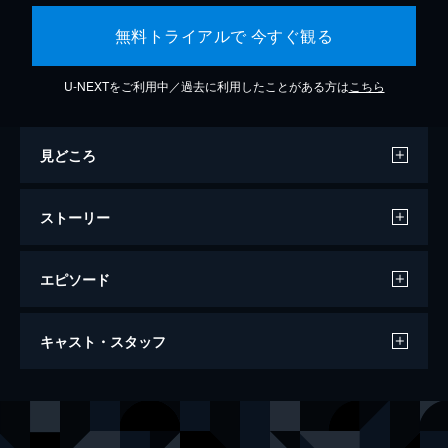
無料トライアルで 今すぐ観る
U-NEXTをご利用中／過去に利用したことがある方は
こちら
見どころ
ストーリー
エピソード
ジョーカー
キャスト・スタッフ
122分
出演
アーサー・フレック
ホアキン・フェニックス
マレー・フランクリン
ロバート・デ・ニーロ