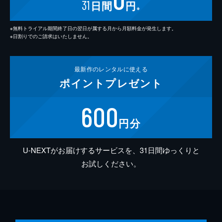
31
日間
円
※
※無料トライアル期間終了日の翌日が属する月から月額料金が発生します。
※日割りでのご請求はいたしません。
最新作の
レンタルに使える
ポイント
プレゼント
600
円分
U-NEXTがお届けするサービスを、31日間ゆっくりと
お試しください。