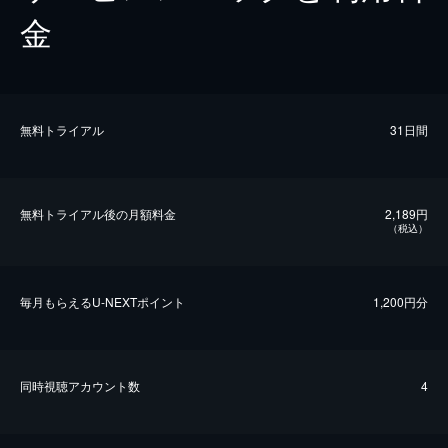
金
無料トライアル
31日間
無料トライアル後の⽉額料金
2,189円
（税込）
毎⽉もらえるU-NEXTポイント
1,200円分
同時視聴アカウント数
4