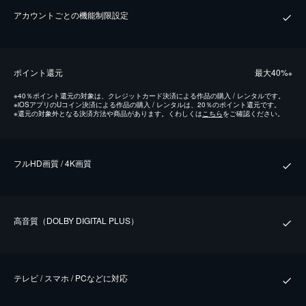
アカウントごとの機能制限設定
ポイント還元
最⼤40%
※
※
40％ポイント還元の対象は、クレジットカード決済による作品の購入 / レンタルです。
※
iOSアプリのUコイン決済による作品の購入 / レンタルは、20％のポイント還元です。
※
還元の対象外となる決済方法や商品があります。くわしくは
こちら
をご確認ください。
フルHD画質 / 4K画質
⾼⾳質（DOLBY DIGITAL PLUS）
テレビ / スマホ / PCなどに対応