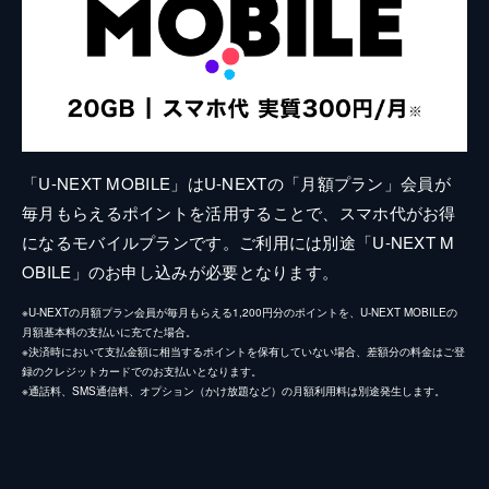
「U-NEXT MOBILE」はU-NEXTの「月額プラン」会員が
毎月もらえるポイントを活用することで、スマホ代がお得
になるモバイルプランです。ご利用には別途「U-NEXT M
OBILE」のお申し込みが必要となります。
※U-NEXTの月額プラン会員が毎月もらえる1,200円分のポイントを、U-NEXT MOBILEの
月額基本料の支払いに充てた場合。
※決済時において支払金額に相当するポイントを保有していない場合、差額分の料金はご登
録のクレジットカードでのお支払いとなります。
※通話料、SMS通信料、オプション（かけ放題など）の月額利用料は別途発生します。