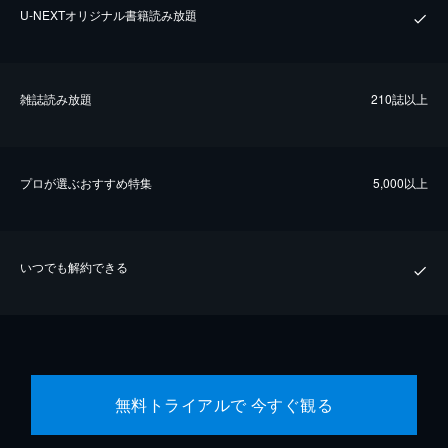
U-NEXTオリジナル書籍読み放題
雑誌読み放題
210誌以上
プロが選ぶおすすめ特集
5,000以上
いつでも解約できる
無料トライアルで 今すぐ観る