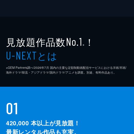
見放題作品数
！
No.1
※
とは
U-NEXT
※GEM Partners調べ/2026年7⽉ 国内の主要な定額制動画配信サービスにおける洋画/邦画/
海外ドラマ/韓流・アジアドラマ/国内ドラマ/アニメを調査。別途、有料作品あり。
01
420,000
本以上が見放題！
最新レンタル作品も充実。