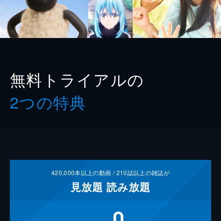
無料トライアルの
2つの特典
420,000
本以上の動画 /
210
誌以上の雑誌が
見放題
読み放題
0