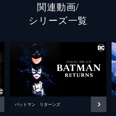
関連動画/
ランドル
グレン
シリーズ⼀覧
シェー
トーマス・ウェイン
ブレッ
アルフレッド・ペニーワース
ダグラ
ジョシ
ゲイリー
リー・
シャロ
ブライ
バットマン リターンズ
ハンナ