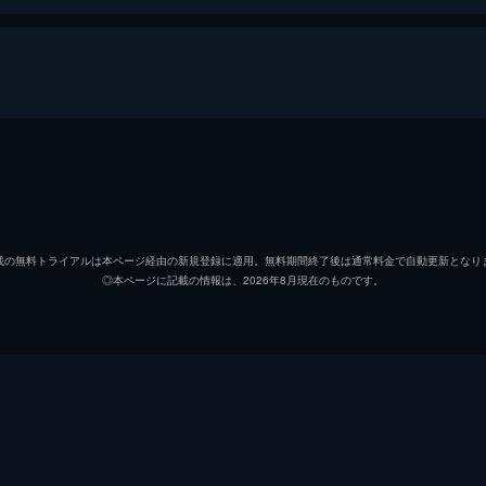
アーサー・フレック
ホアキ
マレー・フランクリン
ロバー
載の無料トライアルは本ページ経由の新規登録に適用。無料期間終了後は通常料金で自動更新となり
◎本ページに記載の情報は、2026年8月現在のものです。
ソフィー・デュモンド
ザジー
ペニー・フレック
フラン
マーク
ビル・