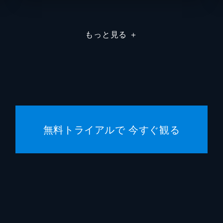
エイプ
もっと見る
＋
トッド
トッド
スコッ
ヒルド
無料トライアルで 今すぐ観る
トッド
ブラッ
エマ・