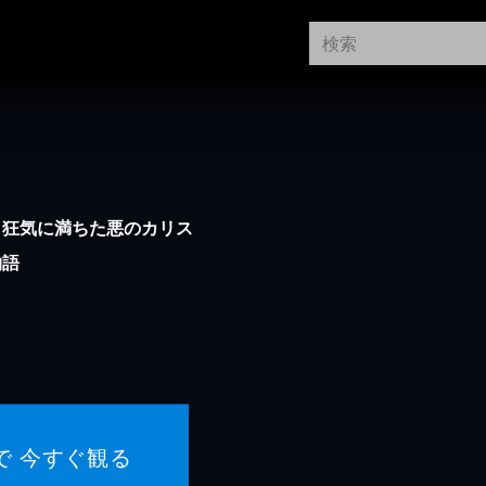
。狂気に満ちた悪のカリス
物語
で 今すぐ観る