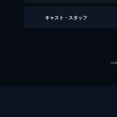
キャスト・スタッフ
ジョーカー
122分
出演
◎記