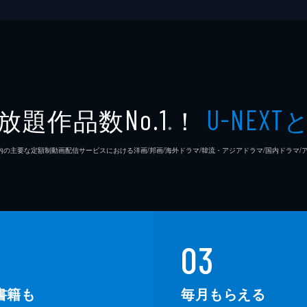
放題作品数
！
No.1
U-NEXT
※
26年7⽉ 国内の主要な定額制動画配信サービスにおける洋画/邦画/海外ドラマ/韓流・アジアドラマ/国内ドラ
03
書籍も
毎月もらえる