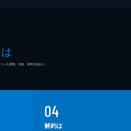
とは
マ/アニメを調査。別途、有料作品あり。
04
解約は